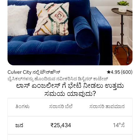
Culver City ನಲ್ಲಿ ಟೌನ್‌ಹೌಸ್
5 ರಲ್ಲಿ 4.95 ಸರಾ
4.95 (600)
ಬೈಸಿಕಲ್‌ಗಳನ್ನು ಹೊಂದಿರುವ ನವೀಕರಿಸಿದ ಡಿಸೈನರ್ ಕಾಟೇಜ್
ಲಾಸ್ ಏಂಜಲೀಸ್ ಗೆ ಭೇಟಿ ನೀಡಲು ಉತ್ತಮ
ಸಮಯ ಯಾವುದು?
ತಿಂಗಳು
ಸರಾಸರಿ ಬೆಲೆ
ಸರಾಸರಿ ತಾಪಮಾನ
ಜನ
₹25,434
14°ಸೆ