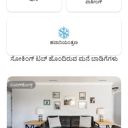
ಸಂತೋಷಪಡುತ್ತೇವೆ, ಆದರೆ
ಪಾರ್ಕಿಂಗ್
ತಾವು ಇರಿಸಿಕೊಳ್ಳಲು
ಸಹ ಗೌರವಿಸುತ್ತೇವೆ. ಹಾಲಿವುಡ್, ಬೀಚ್‌ವುಡ್
ಕ್ಯಾನ್ಯನ್ ಅಥವಾ ಫ್ರಾಂಕ್
ಉಬರ್ ಅಥವಾ ಲಿಫ್ಟ್ ಸೆಕೆ
ಲಾಸ್ ಫೆಲಿಜ್, ಸಿಲ್ವರ್
ವೆಸ್ಟ್ ಹಾಲಿವುಡ್‌ಗೆ ನಿಮಿ
ಗ್ರಿಫಿತ್ ಪಾರ್ಕ್ ಮನೆ
ಹವಾನಿಯಂತ್ರಣ
ಹಾಲಿವುಡ್ ಮತ್ತು ವೈನ್ ಮ
ನಡೆದುಕೊಂಡು ಹೋಗಿ, 
ನಿಮ್ಮನ್ನು ಹಾಲಿವುಡ್ ಮತ
ಸೋಕಿಂಗ್ ಟಬ್ ಹೊಂದಿರುವ ಮನೆ ಬಾಡಿಗೆಗಳು
ಬ್ಲಾಕ್‌ಗಳ ದೂರದಲ್ಲಿ ಇ
ಡಾಲರ್‌ಗಳು. Uber ಮತ್ತ
ಇವೆ ಅಂಗವಿಕಲರಿಗೆ ಪ್ರವೇಶವಿಲ್ಲ - ನಾವು ಮನೆಯನ್ನು
ಪ್ರವೇಶಿಸಲು ಎರಡು ಹ
ಇದ್ದೇವೆ ಮತ್ತು ಬೆಡ್‌ರ
ಸೂಪರ್‌ಹೋಸ್ಟ್
ಸೂಪರ್‌ಹೋಸ್ಟ್
ಮೆಟ್ಟಿಲುಗಳ ಮೇಲೆ ಇವೆ
ನಿರೋಧಕವಲ್ಲ, ಆದ್ದರಿಂದ
ಮಕ್ಕಳ ಕಾವಲುಗಾರರಿಲ್ಲ
ಕಿಟಕಿಗಳಿವೆ. ನಾವು 
ಡೂಡಲ್ ಅನ್ನು ಹೊಂದಿದ
ಹೈಪೋಲಾರ್ಜನಿಕ್ ಮತ್ತು 
ಪ್ರತ್ಯೇಕ ಅಂಗಳದಲ್ಲಿ ಇರ
ಖಂಡಿತವಾಗಿಯೂ ಬಯ