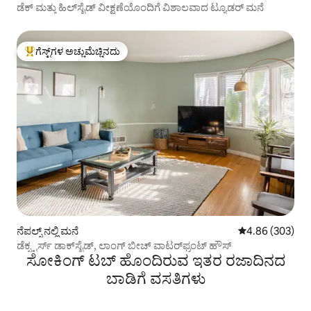
ಡೆಕ್ ಮತ್ತು ಹಿಲ್‌ಸೈಡ್ ವೀಕ್ಷಣೆಯೊಂದಿಗೆ ವಿಶಾಲವಾದ ಟ್ಯೂಡರ್ ಮನೆ
ಗೆಸ್ಟ್‌ಗಳ ಅಚ್ಚುಮೆಚ್ಚಿನದು
ಗೆಸ್ಟ್‌ಗಳಿಗೆ ಅತಿ ಹೆಚ್ಚು ಅಚ್ಚುಮೆಚ್ಚಿನದು
ನೆಪಲ್ಸ್ ನಲ್ಲಿ ಮನೆ
5 ರಲ್ಲಿ 4.86 ಸರಾ
4.86 (303)
ಡೆಕ್ಸ್ಟರ್ಸ್ ಡಾಕ್‌ಸೈಡ್, ಲಾಂಗ್ ಬೀಚ್ ವಾಟರ್‌ಫ್ರಂಟ್ ಹೌಸ್
ಸೋಕಿಂಗ್ ಟಬ್ ಹೊಂದಿರುವ ಇತರ ರಜಾದಿನದ
ಬಾಡಿಗೆ ವಸತಿಗಳು