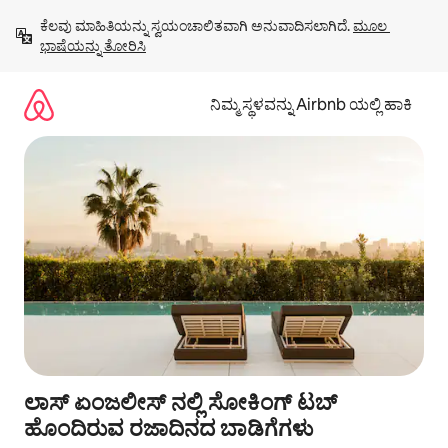
ವಿಷಯಕ್ಕೆ
ಕೆಲವು ಮಾಹಿತಿಯನ್ನು ಸ್ವಯಂಚಾಲಿತವಾಗಿ ಅನುವಾದಿಸಲಾಗಿದೆ. 
ಮೂಲ 
ಹೋಗಿ
ಭಾಷೆಯನ್ನು ತೋರಿಸಿ
ನಿಮ್ಮ ಸ್ಥಳವನ್ನು Airbnb ಯಲ್ಲಿ ಹಾಕಿ
ಲಾಸ್ ಏಂಜಲೀಸ್ ನಲ್ಲಿ ಸೋಕಿಂಗ್ ಟಬ್
ಹೊಂದಿರುವ ರಜಾದಿನದ ಬಾಡಿಗೆಗಳು