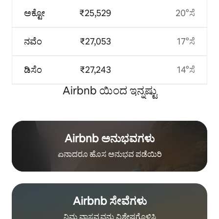
ಅಕ್ಟೋ
₹25,529
20°ಸೆ
ನವೆಂ
₹27,053
17°ಸೆ
ಡಿಸೆಂ
₹27,243
14°ಸೆ
Airbnb ಯಿಂದ ಇನ್ನಷ್ಟು
Airbnb ಅನುಭವಗಳು
ಏನಾದರೂ ಹೊಸ ಅನುಭವ ಪಡೆಯಿರಿ
Airbnb ಸೇವೆಗಳು
ನಿಮ್ಮ ವಾಸ್ತವ್ಯವನ್ನು ವಿಶೇಷಗೊಳಿಸಿ