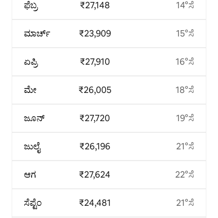
ಫೆಬ್ರ
₹27,148
14°ಸೆ
ಮಾರ್ಚ್
₹23,909
15°ಸೆ
ಏಪ್ರಿ
₹27,910
16°ಸೆ
ಮೇ
₹26,005
18°ಸೆ
ಜೂನ್
₹27,720
19°ಸೆ
ಜುಲೈ
₹26,196
21°ಸೆ
ಆಗ
₹27,624
22°ಸೆ
ಸೆಪ್ಟೆಂ
₹24,481
21°ಸೆ