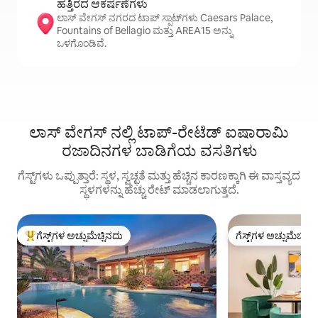
ಹತ್ತಿರದ ಆಕರ್ಷಣೆಗಳು
ಲಾಸ್ ವೇಗಸ್ ನಗರದ ಟಾಪ್ ಸ್ಪಾಟ್‌ಗಳು Caesars Palace,
Fountains of Bellagio ಮತ್ತು AREA15 ಅನ್ನು
ಒಳಗೊಂಡಿವೆ.
ಲಾಸ್ ವೇಗಸ್ ನಲ್ಲಿ ಟಾಪ್-ರೇಟೆಡ್ ಐಷಾರಾಮಿ
ರಜಾದಿನಗಳ ಬಾಡಿಗೆಯ ವಸತಿಗಳು
ಗೆಸ್ಟ್‌ಗಳು ಒಪ್ಪುತ್ತಾರೆ: ಸ್ಥಳ, ಸ್ವಚ್ಛತೆ ಮತ್ತು ಹೆಚ್ಚಿನ ಕಾರಣಕ್ಕಾಗಿ ಈ ವಾಸ್ತವ್ಯದ
ಸ್ಥಳಗಳನ್ನು ಹೆಚ್ಚು ರೇಟ್ ಮಾಡಲಾಗುತ್ತದೆ.
ಗೆಸ್ಟ್‌ಗಳ ಅಚ್ಚುಮೆಚ್ಚಿನದು
ಗೆಸ್ಟ್‌ಗಳ ಅಚ್ಚುಮೆಚ್ಚಿನ
ಗೆಸ್ಟ್‌ಗಳಿಗೆ ಅತಿ ಹೆಚ್ಚು ಅಚ್ಚುಮೆಚ್ಚಿನದು
ಗೆಸ್ಟ್‌ಗಳ ಅಚ್ಚುಮೆಚ್ಚಿನ