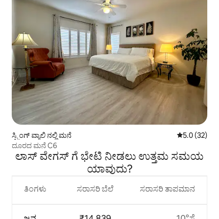
ಸ್ಪ್ರಿಂಗ್ ವ್ಯಾಲಿ ನಲ್ಲಿ ಮನೆ
5 ರಲ್ಲಿ 5.0 ಸರ
5.0 (32)
ದೂರದ ಮನೆ C6
ಲಾಸ್ ವೇಗಸ್ ಗೆ ಭೇಟಿ ನೀಡಲು ಉತ್ತಮ ಸಮಯ
ಯಾವುದು?
ತಿಂಗಳು
ಸರಾಸರಿ ಬೆಲೆ
ಸರಾಸರಿ ತಾಪಮಾನ
ಜನ
₹14,839
10°ಸೆ