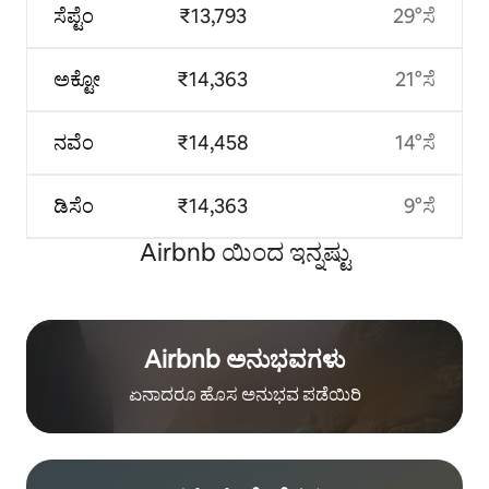
ಸೆಪ್ಟೆಂ
₹13,793
29°ಸೆ
ಅಕ್ಟೋ
₹14,363
21°ಸೆ
ನವೆಂ
₹14,458
14°ಸೆ
ಡಿಸೆಂ
₹14,363
9°ಸೆ
Airbnb ಯಿಂದ ಇನ್ನಷ್ಟು
Airbnb ಅನುಭವಗಳು
ಏನಾದರೂ ಹೊಸ ಅನುಭವ ಪಡೆಯಿರಿ