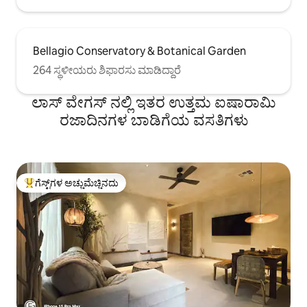
Bellagio Conservatory & Botanical Garden
264 ಸ್ಥಳೀಯರು ಶಿಫಾರಸು ಮಾಡಿದ್ದಾರೆ
ಲಾಸ್ ವೇಗಸ್ ನಲ್ಲಿ ಇತರ ಉತ್ತಮ ಐಷಾರಾಮಿ
ರಜಾದಿನಗಳ ಬಾಡಿಗೆಯ ವಸತಿಗಳು
ಗೆಸ್ಟ್‌ಗಳ ಅಚ್ಚುಮೆಚ್ಚಿನದು
ಗೆಸ್ಟ್‌ಗಳಿಗೆ ಅತಿ ಹೆಚ್ಚು ಅಚ್ಚುಮೆಚ್ಚಿನದು