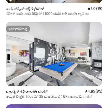
ಎಂಟರ್‌ಪ್ರೈಸ್ ನಲ್ಲಿ ಗೆಸ್ಟ್‌ಹೌಸ್
5 ರಲ್ಲಿ 5.0 ಸರ
5.0 (19)
ಸೆರೀನ್ ವಾಬಿ-ಸಾಬಿ ರಿಟ್ರೀಟ್ | 1000 ಚದರ ಅಡಿ ಖಾಸಗಿ ಕ್ಯಾಸಿಟಾ
ಸೂಪರ್‌ಹೋಸ್ಟ್
ಸೂಪರ್‌ಹೋಸ್ಟ್
ಪ್ಯಾರಡೈಸ್ ನಲ್ಲಿ ಅಪಾರ್ಟ್‌ಮಂಟ್
5 ರಲ್ಲಿ 4.85 ಸರ
4.85 (95)
ಅದ್ಭುತ ವೀಕ್ಷಣೆಗಳೊಂದಿಗೆ 35 ಮಹಡಿಯಲ್ಲಿ 1 BR ಐಷಾರಾಮಿ ಸೂಟ್