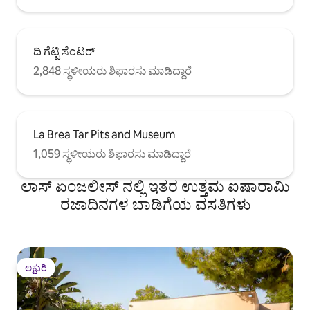
ದಿ ಗೆಟ್ಟಿ ಸೆಂಟರ್
2,848 ಸ್ಥಳೀಯರು ಶಿಫಾರಸು ಮಾಡಿದ್ದಾರೆ
La Brea Tar Pits and Museum
1,059 ಸ್ಥಳೀಯರು ಶಿಫಾರಸು ಮಾಡಿದ್ದಾರೆ
ಲಾಸ್ ಏಂಜಲೀಸ್ ನಲ್ಲಿ ಇತರ ಉತ್ತಮ ಐಷಾರಾಮಿ
ರಜಾದಿನಗಳ ಬಾಡಿಗೆಯ ವಸತಿಗಳು
ಲಕ್ಷುರಿ
ಲಕ್ಷುರಿ