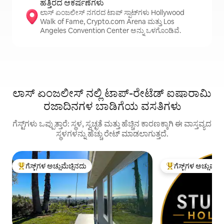
ಹತ್ತಿರದ ಆಕರ್ಷಣೆಗಳು
ಲಾಸ್ ಏಂಜಲೀಸ್ ನಗರದ ಟಾಪ್ ಸ್ಪಾಟ್‌ಗಳು Hollywood
Walk of Fame, Crypto.com Arena ಮತ್ತು Los
Angeles Convention Center ಅನ್ನು ಒಳಗೊಂಡಿವೆ.
ಲಾಸ್ ಏಂಜಲೀಸ್ ನಲ್ಲಿ ಟಾಪ್-ರೇಟೆಡ್ ಐಷಾರಾಮಿ
ರಜಾದಿನಗಳ ಬಾಡಿಗೆಯ ವಸತಿಗಳು
ಗೆಸ್ಟ್‌ಗಳು ಒಪ್ಪುತ್ತಾರೆ: ಸ್ಥಳ, ಸ್ವಚ್ಛತೆ ಮತ್ತು ಹೆಚ್ಚಿನ ಕಾರಣಕ್ಕಾಗಿ ಈ ವಾಸ್ತವ್ಯದ
ಸ್ಥಳಗಳನ್ನು ಹೆಚ್ಚು ರೇಟ್ ಮಾಡಲಾಗುತ್ತದೆ.
ಗೆಸ್ಟ್‌ಗಳ ಅಚ್ಚುಮೆಚ್ಚಿನದು
ಗೆಸ್ಟ್‌ಗಳ ಅಚ್ಚುಮೆಚ್
ಗೆಸ್ಟ್‌ಗಳಿಗೆ ಅತಿ ಹೆಚ್ಚು ಅಚ್ಚುಮೆಚ್ಚಿನದು
ಗೆಸ್ಟ್‌ಗಳಿಗೆ ಅತಿ ಹೆಚ್ಚು