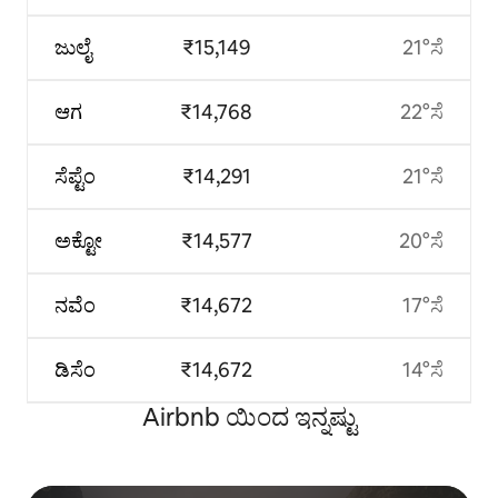
ಜುಲೈ
₹15,149
21°ಸೆ
ಆಗ
₹14,768
22°ಸೆ
ಸೆಪ್ಟೆಂ
₹14,291
21°ಸೆ
ಅಕ್ಟೋ
₹14,577
20°ಸೆ
ನವೆಂ
₹14,672
17°ಸೆ
ಡಿಸೆಂ
₹14,672
14°ಸೆ
Airbnb ಯಿಂದ ಇನ್ನಷ್ಟು