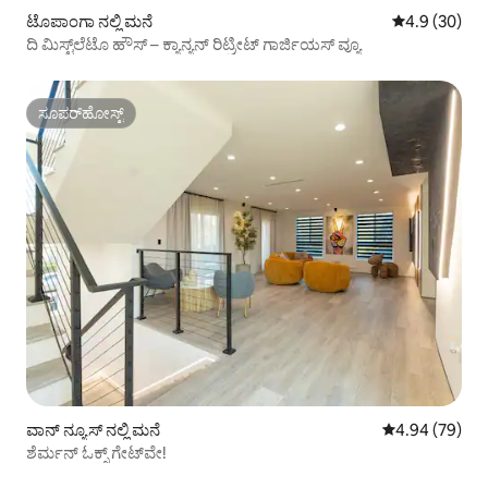
ಟೊಪಾಂಗಾ ನಲ್ಲಿ ಮನೆ
5 ರಲ್ಲಿ 4.9 ಸರ
4.9 (30)
ದಿ ಮಿಸ್ಟ್‌ಲೆಟೊ ಹೌಸ್ – ಕ್ಯಾನ್ಯನ್ ರಿಟ್ರೀಟ್ ಗಾರ್ಜಿಯಸ್ ವ್ಯೂ
ಸೂಪರ್‌ಹೋಸ್ಟ್
ಸೂಪರ್‌ಹೋಸ್ಟ್
ವಾನ್ ನ್ಯೂಸ್ ನಲ್ಲಿ ಮನೆ
5 ರಲ್ಲಿ 4.94 ಸರ
4.94 (79)
ಶೆರ್ಮನ್ ಓಕ್ಸ್ ಗೇಟ್‌ವೇ!