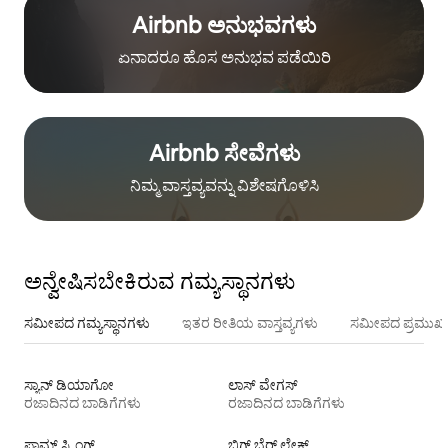
Airbnb ಅನುಭವಗಳು
ಏನಾದರೂ ಹೊಸ ಅನುಭವ ಪಡೆಯಿರಿ
Airbnb ಸೇವೆಗಳು
ನಿಮ್ಮ ವಾಸ್ತವ್ಯವನ್ನು ವಿಶೇಷಗೊಳಿಸಿ
ಅನ್ವೇಷಿಸಬೇಕಿರುವ ಗಮ್ಯಸ್ಥಾನಗಳು
ಸಮೀಪದ ಗಮ್ಯಸ್ಥಾನಗಳು
ಇತರ ರೀತಿಯ ವಾಸ್ತವ್ಯಗಳು
ಸಮೀಪದ ಪ್ರಮುಖ 
ಸ್ಯಾನ್ ಡಿಯಾಗೋ
ಲಾಸ್ ವೇಗಸ್
ರಜಾದಿನದ ಬಾಡಿಗೆಗಳು
ರಜಾದಿನದ ಬಾಡಿಗೆಗಳು
ಪಾಮ್ ಸ್ಪ್ರಿಂಗ್ಸ್
ಬಿಗ್ ಬೆರ್ ಲೇಕ್