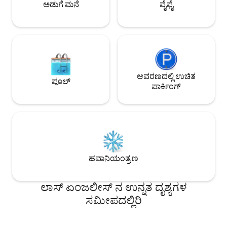
ಅಡುಗೆ ಮನೆ
ವೈಫೈ
ಅಪ್‌ಡೇಟ್‌ಮಾಡಲಾಗಿದೆ 
002592
ಆವರಣದಲ್ಲಿ ಉಚಿತ
ಪೂಲ್
ಪಾರ್ಕಿಂಗ್
ಹವಾನಿಯಂತ್ರಣ
ಲಾಸ್ ಏಂಜಲೀಸ್ ನ ಉನ್ನತ ದೃಶ್ಯಗಳ
ಸಮೀಪದಲ್ಲಿರಿ