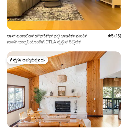
ಲಾಸ್ ಏಂಜಲೀಸ್ ಡೌನ್‌ಟೌನ್ ನಲ್ಲಿ ಅಪಾರ್ಟ್‌ಮಂಟ್
5 ರಲ್ಲಿ 5 ಸ
5 (15)
ಖಾಸಗಿ ಬಾಲ್ಕನಿಯೊಂದಿಗೆ DTLA ಹೈರೈಸ್ ರಿಟ್ರೀಟ್
ಗೆಸ್ಟ್‌ಗಳ ಅಚ್ಚುಮೆಚ್ಚಿನದು
ಗೆಸ್ಟ್‌ಗಳ ಅಚ್ಚುಮೆಚ್ಚಿನದು