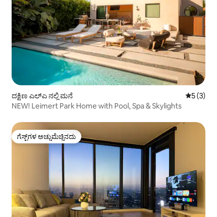
ದಕ್ಷಿಣ ಎಲ್‌ಎ ನಲ್ಲಿ ಮನೆ
5 ರಲ್ಲಿ 5 
5 (3)
NEW! Leimert Park Home with Pool, Spa & Skylights
ಗೆಸ್ಟ್‌ಗಳ ಅಚ್ಚುಮೆಚ್ಚಿನದು
ಗೆಸ್ಟ್‌ಗಳ ಅಚ್ಚುಮೆಚ್ಚಿನದು