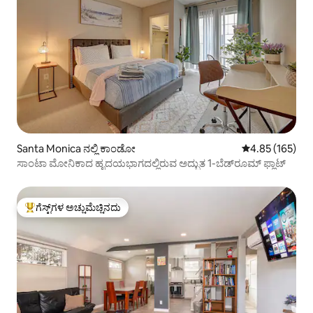
Santa Monica ನಲ್ಲಿ ಕಾಂಡೋ
5 ರಲ್ಲಿ 4.85 ಸರಾ
4.85 (165)
ಸಾಂಟಾ ಮೋನಿಕಾದ ಹೃದಯಭಾಗದಲ್ಲಿರುವ ಅದ್ಭುತ 1-ಬೆಡ್‌ರೂಮ್ ಫ್ಲಾಟ್
ಗೆಸ್ಟ್‌ಗಳ ಅಚ್ಚುಮೆಚ್ಚಿನದು
ಗೆಸ್ಟ್‌ಗಳಿಗೆ ಅತಿ ಹೆಚ್ಚು ಅಚ್ಚುಮೆಚ್ಚಿನದು