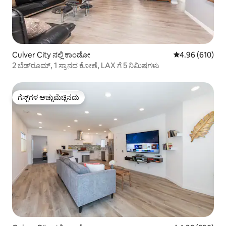
Culver City ನಲ್ಲಿ ಕಾಂಡೋ
5 ರಲ್ಲಿ 4.96 ಸರಾ
4.96 (610)
2 ಬೆಡ್‌ರೂಮ್, 1 ಸ್ನಾನದ ಕೋಣೆ, LAX ಗೆ 5 ನಿಮಿಷಗಳು
ಗೆಸ್ಟ್‌ಗಳ ಅಚ್ಚುಮೆಚ್ಚಿನದು
ಗೆಸ್ಟ್‌ಗಳ ಅಚ್ಚುಮೆಚ್ಚಿನದು