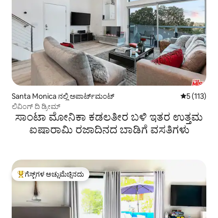
Santa Monica ನಲ್ಲಿ ಅಪಾರ್ಟ್‌ಮಂಟ್
5 ರಲ್ಲಿ 5 ಸರ
5 (113)
ಲಿವಿಂಗ್ ದಿ ಡ್ರೀಮ್
ಸಾಂಟಾ ಮೋನಿಕಾ ಕಡಲತೀರ ಬಳಿ ಇತರ ಉತ್ತಮ
ಐಷಾರಾಮಿ ರಜಾದಿನದ ಬಾಡಿಗೆ ವಸತಿಗಳು
ಗೆಸ್ಟ್‌ಗಳ ಅಚ್ಚುಮೆಚ್ಚಿನದು
ಗೆಸ್ಟ್‌ಗಳಿಗೆ ಅತಿ ಹೆಚ್ಚು ಅಚ್ಚುಮೆಚ್ಚಿನದು