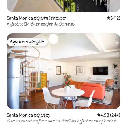
Santa Monica ನಲ್ಲಿ ಅಪಾರ್ಟ್‌ಮಂಟ್
5 ರಲ್ಲಿ 5 ಸ
5 (12)
ಸ್ಟುಡಿಯೋ SM ಬೀಚ್ ವಾಲ್ಟೆಡ್ ಸೀಲಿಂಗ್‌ಗಳು
ಗೆಸ್ಟ್‌ಗಳ ಅಚ್ಚುಮೆಚ್ಚಿನದು
ಗೆಸ್ಟ್‌ಗಳ ಅಚ್ಚುಮೆಚ್ಚಿನದು
Santa Monica ನಲ್ಲಿ ಲಾಫ್ಟ್
5 ರಲ್ಲಿ 4.98 ಸರಾ
4.98 (244)
ಮೊಂಟಾನಾ ಅವೆನ್ಯೂದಿಂದ ಸಾಂಟಾ ಮೋನಿಕಾ ಸ್ಟುಡಿಯೋ ಲಾಫ್ಟ್ ಸಿಂಗಲ್
ಬ್ಲಾಕ್