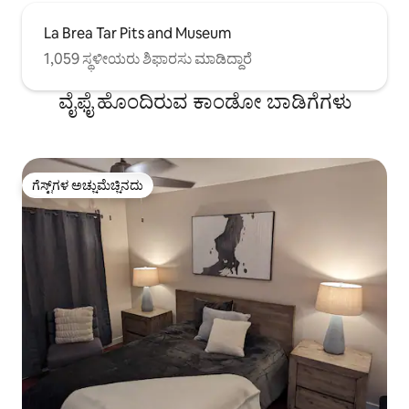
La Brea Tar Pits and Museum
1,059 ಸ್ಥಳೀಯರು ಶಿಫಾರಸು ಮಾಡಿದ್ದಾರೆ
ವೈಫೈ ಹೊಂದಿರುವ ಕಾಂಡೋ ಬಾಡಿಗೆಗಳು
ಗೆಸ್ಟ್‌ಗಳ ಅಚ್ಚುಮೆಚ್ಚಿನದು
ಗೆಸ್ಟ್‌ಗಳ ಅಚ್ಚುಮೆಚ್ಚಿನದು