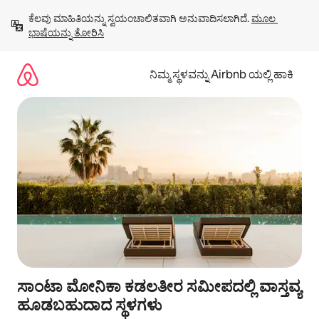
ವಿಷಯಕ್ಕೆ
ಕೆಲವು ಮಾಹಿತಿಯನ್ನು ಸ್ವಯಂಚಾಲಿತವಾಗಿ ಅನುವಾದಿಸಲಾಗಿದೆ. 
ಮೂಲ 
ಹೋಗಿ
ಭಾಷೆಯನ್ನು ತೋರಿಸಿ
ನಿಮ್ಮ ಸ್ಥಳವನ್ನು Airbnb ಯಲ್ಲಿ ಹಾಕಿ
ಸಾಂಟಾ ಮೋನಿಕಾ ಕಡಲತೀರ ಸಮೀಪದಲ್ಲಿ ವಾಸ್ತವ್ಯ
ಹೂಡಬಹುದಾದ ಸ್ಥಳಗಳು