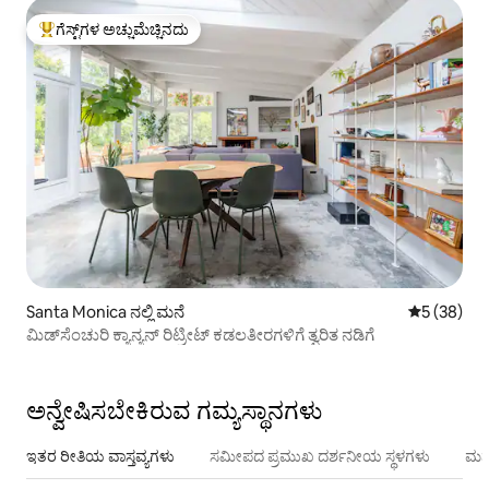
ಗೆಸ್ಟ್‌ಗಳ ಅಚ್ಚುಮೆಚ್ಚಿನದು
ಗೆಸ್ಟ್‌ಗಳಿಗೆ ಅತಿ ಹೆಚ್ಚು ಅಚ್ಚುಮೆಚ್ಚಿನದು
Santa Monica ನಲ್ಲಿ ಮನೆ
5 ರಲ್ಲಿ 5 ಸರ
5 (38)
ಮಿಡ್‌ಸೆಂಚುರಿ ಕ್ಯಾನ್ಯನ್ ರಿಟ್ರೀಟ್ ಕಡಲತೀರಗಳಿಗೆ ತ್ವರಿತ ನಡಿಗೆ
ಅನ್ವೇಷಿಸಬೇಕಿರುವ ಗಮ್ಯಸ್ಥಾನಗಳು
ಇತರ ರೀತಿಯ ವಾಸ್ತವ್ಯಗಳು
ಸಮೀಪದ ಪ್ರಮುಖ ದರ್ಶನೀಯ ಸ್ಥಳಗಳು
ಮನ