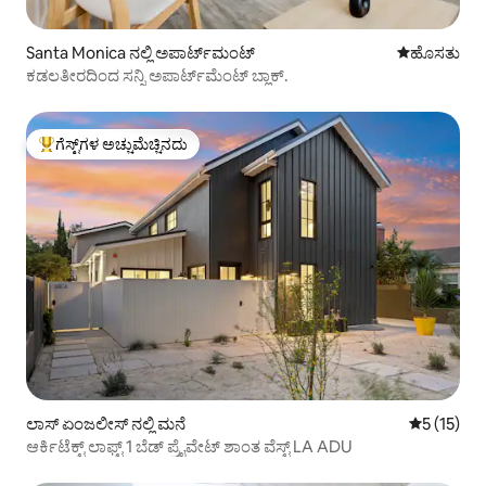
Santa Monica ನಲ್ಲಿ ಅಪಾರ್ಟ್‌ಮಂಟ್
ವಾಸ್ತವ್ಯ ಹೂ
ಹೊಸತು
ಕಡಲತೀರದಿಂದ ಸನ್ನಿ ಅಪಾರ್ಟ್‌ಮೆಂಟ್ ಬ್ಲಾಕ್.
ಗೆಸ್ಟ್‌ಗಳ ಅಚ್ಚುಮೆಚ್ಚಿನದು
ಗೆಸ್ಟ್‌ಗಳಿಗೆ ಅತಿ ಹೆಚ್ಚು ಅಚ್ಚುಮೆಚ್ಚಿನದು
ಲಾಸ್ ಏಂಜಲೀಸ್ ನಲ್ಲಿ ಮನೆ
5 ರಲ್ಲಿ 5 ಸ
5 (15)
ಆರ್ಕಿಟೆಕ್ಟ್ ಲಾಫ್ಟ್ 1 ಬೆಡ್ ಪ್ರೈವೇಟ್ ಶಾಂತ ವೆಸ್ಟ್ LA ADU