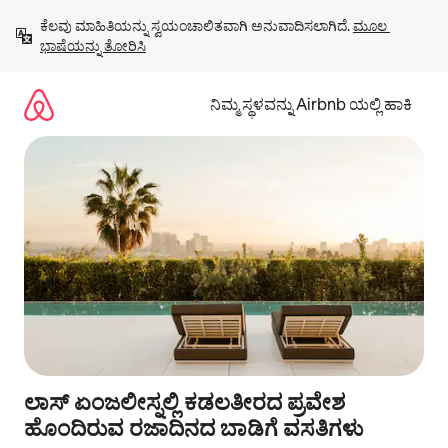
ವಿಷಯಕ್ಕೆ
ಕೆಲವು ಮಾಹಿತಿಯನ್ನು ಸ್ವಯಂಚಾಲಿತವಾಗಿ ಅನುವಾದಿಸಲಾಗಿದೆ. 
ಮೂಲ 
ಹೋಗಿ
ಭಾಷೆಯನ್ನು ತೋರಿಸಿ
ನಿಮ್ಮ ಸ್ಥಳವನ್ನು Airbnb ಯಲ್ಲಿ ಹಾಕಿ
ಲಾಸ್ ಏಂಜಲೀಸ್ನಲ್ಲಿ ಕಡಲತೀರದ ಪ್ರವೇಶ
ಹೊಂದಿರುವ ರಜಾದಿನದ ಬಾಡಿಗೆ ವಸತಿಗಳು