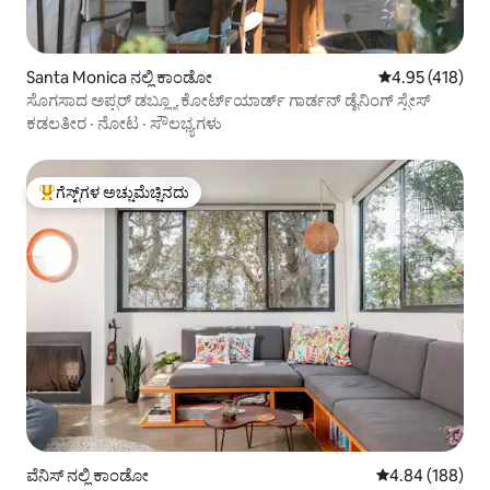
Santa Monica ನಲ್ಲಿ ಕಾಂಡೋ
5 ರಲ್ಲಿ 4.95 ಸರಾ
4.95 (418)
ಸೊಗಸಾದ ಅಪ್ಪರ್ ಡಬ್ಲ್ಯೂ ಕೋರ್ಟ್‌ಯಾರ್ಡ್ ಗಾರ್ಡನ್ ಡೈನಿಂಗ್ ಸ್ಪೇಸ್
ಕಡಲತೀರ
·
ನೋಟ
·
ಸೌಲಭ್ಯಗಳು
ಗೆಸ್ಟ್‌ಗಳ ಅಚ್ಚುಮೆಚ್ಚಿನದು
ಗೆಸ್ಟ್‌ಗಳಿಗೆ ಅತಿ ಹೆಚ್ಚು ಅಚ್ಚುಮೆಚ್ಚಿನದು
ವೆನಿಸ್ ನಲ್ಲಿ ಕಾಂಡೋ
5 ರಲ್ಲಿ 4.84 ಸರಾ
4.84 (188)