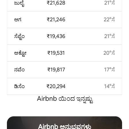
ಜುಲೈ
₹21,628
21°ಸೆ
ಆಗ
₹21,246
22°ಸೆ
ಸೆಪ್ಟೆಂ
₹19,436
21°ಸೆ
ಅಕ್ಟೋ
₹19,531
20°ಸೆ
ನವೆಂ
₹19,817
17°ಸೆ
ಡಿಸೆಂ
₹20,294
14°ಸೆ
Airbnb ಯಿಂದ ಇನ್ನಷ್ಟು
Airbnb ಅನುಭವಗಳು