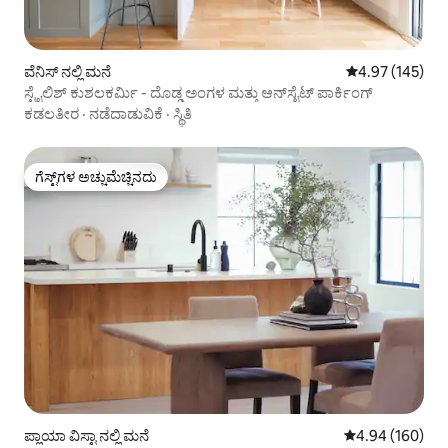
ವೆನಿಸ್ ನಲ್ಲಿ ಮನೆ
5 ರಲ್ಲಿ 4.97 ಸರಾ
4.97 (145)
ಸ್ಟೈಲಿಶ್ ಕುಶಲಕರ್ಮಿ - ದೊಡ್ಡ ಅಂಗಳ ಮತ್ತು ಆನ್‌ಸೈಟ್ ಪಾರ್ಕಿಂಗ್
ಕಡಲತೀರ
·
ನಡೆದಾಡುವಿಕೆ
·
ಸ್ಥಿತಿ
ಗೆಸ್ಟ್‌ಗಳ ಅಚ್ಚುಮೆಚ್ಚಿನದು
ಗೆಸ್ಟ್‌ಗಳ ಅಚ್ಚುಮೆಚ್ಚಿನದು
ಪ್ಲಾಯಾ ವಿಸ್ಟಾ ನಲ್ಲಿ ಮನೆ
5 ರಲ್ಲಿ 4.94 ಸರಾ
4.94 (160)