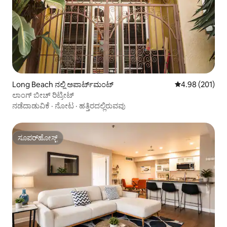
Long Beach ನಲ್ಲಿ ಅಪಾರ್ಟ್‌ಮಂಟ್
5 ರಲ್ಲಿ 4.98 ಸರಾ
4.98 (201)
ಲಾಂಗ್ ಬೀಚ್ ರಿಟ್ರೀಟ್
ನಡೆದಾಡುವಿಕೆ
·
ನೋಟ
·
ಹತ್ತಿರದಲ್ಲಿರುವವು
ಸೂಪರ್‌ಹೋಸ್ಟ್
ಸೂಪರ್‌ಹೋಸ್ಟ್