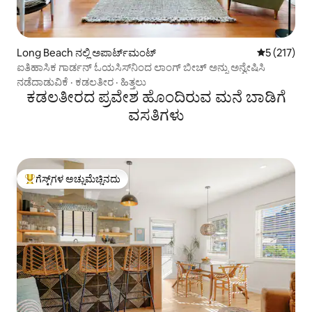
Long Beach ನಲ್ಲಿ ಅಪಾರ್ಟ್‌ಮಂಟ್
5 ರಲ್ಲಿ 5 ಸರಾ
5 (217)
ಐತಿಹಾಸಿಕ ಗಾರ್ಡನ್ ಓಯಸಿಸ್‌ನಿಂದ ಲಾಂಗ್ ಬೀಚ್ ಅನ್ನು ಅನ್ವೇಷಿಸಿ
ನಡೆದಾಡುವಿಕೆ
·
ಕಡಲತೀರ
·
ಹಿತ್ತಲು
ಕಡಲತೀರದ ಪ್ರವೇಶ ಹೊಂದಿರುವ ಮನೆ ಬಾಡಿಗೆ
ವಸತಿಗಳು
ಗೆಸ್ಟ್‌ಗಳ ಅಚ್ಚುಮೆಚ್ಚಿನದು
ಗೆಸ್ಟ್‌ಗಳಿಗೆ ಅತಿ ಹೆಚ್ಚು ಅಚ್ಚುಮೆಚ್ಚಿನದು