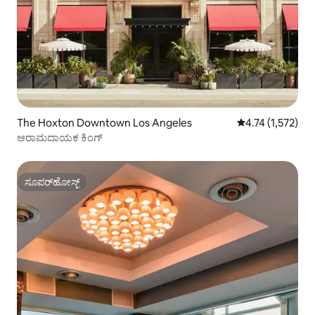
The Hoxton Downtown Los Angeles
5 ರಲ್ಲಿ 4.74 ಸರಾಸರ
4.74 (1,572)
ಆರಾಮದಾಯಕ ಕಿಂಗ್
ಸೂಪರ್‌ಹೋಸ್ಟ್
ಸೂಪರ್‌ಹೋಸ್ಟ್