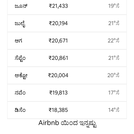
ಜೂನ್
₹21,433
19°ಸೆ
ಜುಲೈ
₹20,194
21°ಸೆ
ಆಗ
₹20,671
22°ಸೆ
ಸೆಪ್ಟೆಂ
₹20,861
21°ಸೆ
ಅಕ್ಟೋ
₹20,004
20°ಸೆ
ನವೆಂ
₹19,813
17°ಸೆ
ಡಿಸೆಂ
₹18,385
14°ಸೆ
Airbnb ಯಿಂದ ಇನ್ನಷ್ಟು