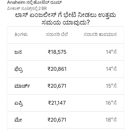
Anaheim ನಲ್ಲಿ ಹೋಟೆಲ್ ರೂಮ್
ಪೀಕಾಕ್ ಸೂಟ್ಸ್‌ನಲ್ಲಿ 2 BR
ಲಾಸ್ ಏಂಜಲೀಸ್ ಗೆ ಭೇಟಿ ನೀಡಲು ಉತ್ತಮ
ಸಮಯ ಯಾವುದು?
ತಿಂಗಳು
ಸರಾಸರಿ ಬೆಲೆ
ಸರಾಸರಿ ತಾಪಮಾನ
ಜನ
₹18,575
14°ಸೆ
ಫೆಬ್ರ
₹20,861
14°ಸೆ
ಮಾರ್ಚ್
₹20,671
15°ಸೆ
ಏಪ್ರಿ
₹21,147
16°ಸೆ
ಮೇ
₹20,671
18°ಸೆ