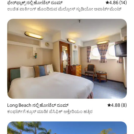
ಫೇರ್‌ಫ್ಯಾಕ್ಸ್ ನಲ್ಲಿ ಹೋಟೆಲ್ ರೂಮ್
5 ರಲ್ಲಿ 4.86 ಸರ
4.86 (14)
ಉಚಿತ ಪಾರ್ಕಿಂಗ್ ಹೊಂದಿರುವ ಮೆಲ್ರೋಸ್ ಸ್ಟುಡಿಯೋ ಅಪಾರ್ಟ್‌ಮೆಂಟ್
Long Beach ನಲ್ಲಿ ಹೋಟೆಲ್ ರೂಮ್
5 ರಲ್ಲಿ 4.88 ಸ
4.88 (8)
ಕಂಫರ್ಟ್‌ಗೆ ಕ್ರೂಸ್ ಮಾಡಿ! ಪೆಸಿಫಿಕ್ ಅಕ್ವೇರಿಯಂ ಹತ್ತಿರ