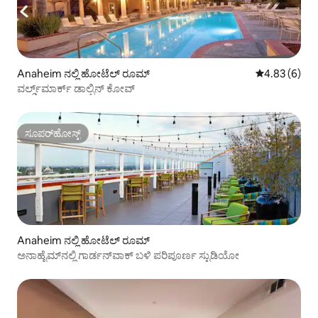
Anaheim ನಲ್ಲಿ ಹೋಟೆಲ್ ರೂಮ್
5 ರಲ್ಲಿ 4.83 ಸ
4.83 (6)
ವರ್ಲ್ಡ್‌ಮಾರ್ಕ್ ಡಾಲ್ಫಿನ್ ಕೋವ್
ಸೂಪರ್‌ಹೋಸ್ಟ್
ಸೂಪರ್‌ಹೋಸ್ಟ್
Anaheim ನಲ್ಲಿ ಹೋಟೆಲ್ ರೂಮ್
ಅನಾಹೈಮ್‌ನಲ್ಲಿ ಗಾರ್ಡನ್‌ವಾಕ್ ಬಳಿ ಪರಿಪೂರ್ಣ ಸ್ಟುಡಿಯೋ