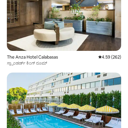
The Anza Hotel Calabasas
5 ರಲ್ಲಿ 4.59 ಸರಾ
4.59 (262)
ಸ್ಟ್ಯಾಂಡರ್ಡ್ ಕಿಂಗ್ ರೂಮ್