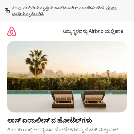
ವಿಷಯಕ್ಕೆ
ಕೆಲವು ಮಾಹಿತಿಯನ್ನು ಸ್ವಯಂಚಾಲಿತವಾಗಿ ಅನುವಾದಿಸಲಾಗಿದೆ. 
ಮೂಲ 
ಹೋಗಿ
ಭಾಷೆಯನ್ನು ತೋರಿಸಿ
ನಿಮ್ಮ ಸ್ಥಳವನ್ನು Airbnb ಯಲ್ಲಿ ಹಾಕಿ
ಲಾಸ್ ಏಂಜಲೀಸ್ ನ ಹೋಟೆಲ್‌ಗಳು
Airbnb ಯಲ್ಲಿ ಅನನ್ಯವಾದ ಹೋಟೆಲ್‌ಗಳನ್ನು ಹುಡುಕಿ ಮತ್ತು ಬುಕ್