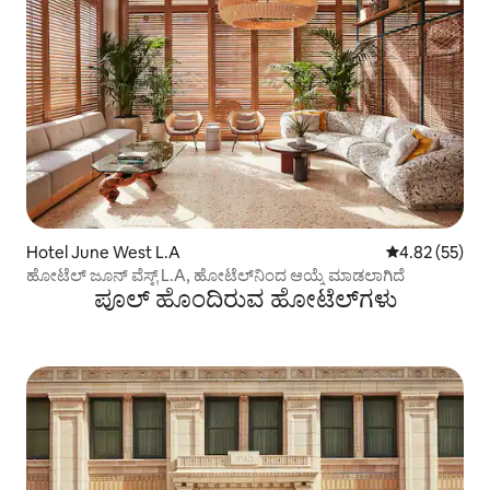
Hotel June West L.A
5 ರಲ್ಲಿ 4.82 ಸರ
4.82 (55)
ಹೋಟೆಲ್ ಜೂನ್ ವೆಸ್ಟ್ L.A, ಹೋಟೆಲ್‌ನಿಂದ ಆಯ್ಕೆ ಮಾಡಲಾಗಿದೆ
ಪೂಲ್ ಹೊಂದಿರುವ ಹೋಟೆಲ್‌ಗಳು