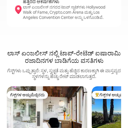
ಹತ್ತಿರದ ಆಕರ್ಷಣೆಗಳು
ಲಾಸ್ ಏಂಜಲೀಸ್ ನಗರದ ಟಾಪ್ ಸ್ಪಾಟ್‌ಗಳು Hollywood
Walk of Fame, Crypto.com Arena ಮತ್ತು Los
Angeles Convention Center ಅನ್ನು ಒಳಗೊಂಡಿವೆ.
ಲಾಸ್ ಏಂಜಲೀಸ್ ನಲ್ಲಿ ಟಾಪ್-ರೇಟೆಡ್ ಐಷಾರಾಮಿ
ರಜಾದಿನಗಳ ಬಾಡಿಗೆಯ ವಸತಿಗಳು
ಗೆಸ್ಟ್‌ಗಳು ಒಪ್ಪುತ್ತಾರೆ: ಸ್ಥಳ, ಸ್ವಚ್ಛತೆ ಮತ್ತು ಹೆಚ್ಚಿನ ಕಾರಣಕ್ಕಾಗಿ ಈ ವಾಸ್ತವ್ಯದ
ಸ್ಥಳಗಳನ್ನು ಹೆಚ್ಚು ರೇಟ್ ಮಾಡಲಾಗುತ್ತದೆ.
ಗೆಸ್ಟ್‌ಗಳ ಅಚ್ಚುಮೆಚ್ಚಿನದು
ಗೆಸ್ಟ್‌ಗಳ ಅಚ್ಚುಮೆಚ್
ಗೆಸ್ಟ್‌ಗಳ ಅಚ್ಚುಮೆಚ್ಚಿನದು
ಗೆಸ್ಟ್‌ಗಳಿಗೆ ಅತಿ ಹೆಚ್ಚು