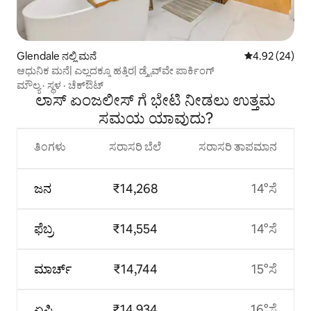
Glendale ನಲ್ಲಿ ಮನೆ
5 ರಲ್ಲಿ 4.92 ಸರ
4.92 (24)
ಆಧುನಿಕ ಮನೆ| ಎಲ್ಲದಕ್ಕೂ ಹತ್ತಿರ| ಡ್ರೈವ್‌ವೇ ಪಾರ್ಕಿಂಗ್
ಮೌಲ್ಯ
·
ಸ್ಥಳ
·
ಚೆಕ್‌ಔಟ್
ಲಾಸ್ ಏಂಜಲೀಸ್ ಗೆ ಭೇಟಿ ನೀಡಲು ಉತ್ತಮ
ಸಮಯ ಯಾವುದು?
ತಿಂಗಳು
ಸರಾಸರಿ ಬೆಲೆ
ಸರಾಸರಿ ತಾಪಮಾನ
ಜನ
₹14,268
14°ಸೆ
ಫೆಬ್ರ
₹14,554
14°ಸೆ
ಮಾರ್ಚ್
₹14,744
15°ಸೆ
ಏಪ್ರಿ
₹14,934
16°ಸೆ