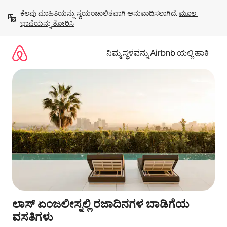
ವಿಷಯಕ್ಕೆ
ಕೆಲವು ಮಾಹಿತಿಯನ್ನು ಸ್ವಯಂಚಾಲಿತವಾಗಿ ಅನುವಾದಿಸಲಾಗಿದೆ. 
ಮೂಲ 
ಹೋಗಿ
ಭಾಷೆಯನ್ನು ತೋರಿಸಿ
ನಿಮ್ಮ ಸ್ಥಳವನ್ನು Airbnb ಯಲ್ಲಿ ಹಾಕಿ
ಲಾಸ್ ಏಂಜಲೀಸ್ನಲ್ಲಿ ರಜಾದಿನಗಳ ಬಾಡಿಗೆಯ
ವಸತಿಗಳು