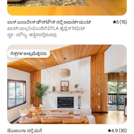
ಲಾಸ್ ಏಂಜಲೀಸ್ ಡೌನ್‌ಟೌನ್ ನಲ್ಲಿ ಅಪಾರ್ಟ್‌ಮಂಟ್
5 ರಲ್ಲಿ 5 ಸ
5 (15)
ಖಾಸಗಿ ಬಾಲ್ಕನಿಯೊಂದಿಗೆ DTLA ಹೈರೈಸ್ ರಿಟ್ರೀಟ್
ಸ್ಥಳ
·
ಮೌಲ್ಯ
·
ಹತ್ತಿರದಲ್ಲಿರುವವು
ಗೆಸ್ಟ್‌ಗಳ ಅಚ್ಚುಮೆಚ್ಚಿನದು
ಗೆಸ್ಟ್‌ಗಳ ಅಚ್ಚುಮೆಚ್ಚಿನದು
ಟೊಪಾಂಗಾ ನಲ್ಲಿ ಮನೆ
5 ರಲ್ಲಿ 4.9 ಸರ
4.9 (30)