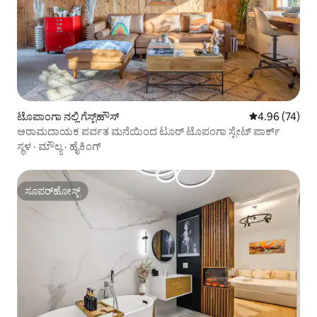
ಟೊಪಾಂಗಾ ನಲ್ಲಿ ಗೆಸ್ಟ್‌ಹೌಸ್
5 ರಲ್ಲಿ 4.96 ಸರ
4.96 (74)
ಆರಾಮದಾಯಕ ಪರ್ವತ ಮನೆಯಿಂದ ಟೂರ್ ಟೊಪಂಗಾ ಸ್ಟೇಟ್ ಪಾರ್ಕ್
ಸ್ಥಳ
·
ಮೌಲ್ಯ
·
ಹೈಕಿಂಗ್
ಸೂಪರ್‌ಹೋಸ್ಟ್
ಸೂಪರ್‌ಹೋಸ್ಟ್