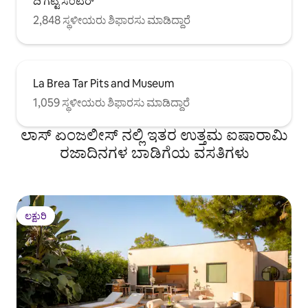
ದಿ ಗೆಟ್ಟಿ ಸೆಂಟರ್
ನಗರವು ತುಂಬಾ ದೊಡ್ಡದಾಗಿದೆ. ನನ್ನ ಅನೇಕ ಗೆಸ್ಟ್‌ಗಳು
2,848 ಸ್ಥಳೀಯರು ಶಿಫಾರಸು ಮಾಡಿದ್ದಾರೆ
ಅದರ ಅನುಕೂಲಕ್ಕಾಗಿ Uber ಅನ್ನು ಸಹ ಬಳಸುತ್ತಾರೆ.
ಘಟಕದ ಒಳಗೆ ಧೂಮಪಾನವಿಲ್ಲ. ಯಾವುದೇ
ಸಾಕುಪ್ರಾಣಿಗಳಿಲ್ಲ. ಹೊರಾಂಗಣ ಶವರ್ ಅನ್ನು ಮುಖ್ಯ
ಮನೆಯೊಂದಿಗೆ ಹಂಚಿಕೊಳ್ಳಲಾಗುತ್ತದೆ. ಚಿಕ್ಕ ಮಕ್ಕಳನ್ನು
ಹೊಂದಿರುವ ಗೆಸ್ಟ್‌ಗಳಿಗೆ ಸ್ಥಳವು ಅನುಕೂಲಕರವಾಗಿಲ್ಲ.
La Brea Tar Pits and Museum
1,059 ಸ್ಥಳೀಯರು ಶಿಫಾರಸು ಮಾಡಿದ್ದಾರೆ
ಲಾಸ್ ಏಂಜಲೀಸ್ ನಲ್ಲಿ ಇತರ ಉತ್ತಮ ಐಷಾರಾಮಿ
ರಜಾದಿನಗಳ ಬಾಡಿಗೆಯ ವಸತಿಗಳು
ಲಕ್ಷುರಿ
ಲಕ್ಷುರಿ