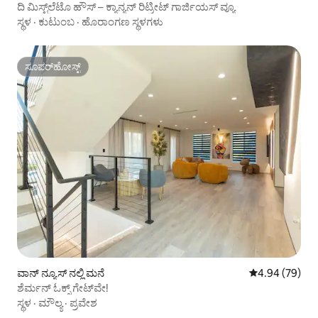
ದಿ ಮಿಸ್ಟ್‌ಲೆಟೊ ಹೌಸ್ – ಕ್ಯಾನ್ಯನ್ ರಿಟ್ರೀಟ್ ಗಾರ್ಜಿಯಸ್ ವ್ಯೂ
ಸ್ಥಳ
·
ಕುಟುಂಬ
·
ಹೊರಾಂಗಣ ಸ್ಥಳಗಳು
ಸೂಪರ್‌ಹೋಸ್ಟ್
ಸೂಪರ್‌ಹೋಸ್ಟ್
ವಾನ್ ನ್ಯೂಸ್ ನಲ್ಲಿ ಮನೆ
5 ರಲ್ಲಿ 4.94 ಸರ
4.94 (79)
ಶೆರ್ಮನ್ ಓಕ್ಸ್ ಗೇಟ್‌ವೇ!
ಸ್ಥಳ
·
ಮೌಲ್ಯ
·
ಪ್ರವೇಶ