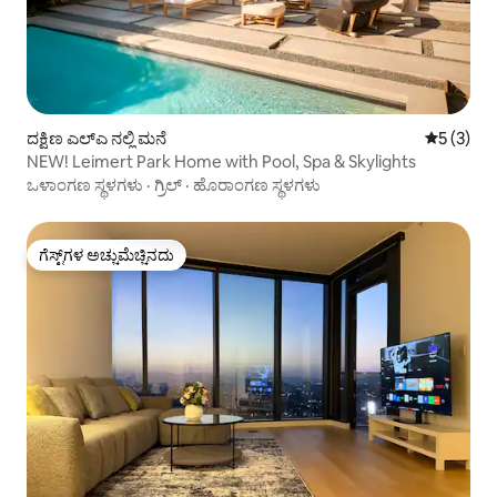
ದಕ್ಷಿಣ ಎಲ್‌ಎ ನಲ್ಲಿ ಮನೆ
5 ರಲ್ಲಿ 5 
5 (3)
NEW! Leimert Park Home with Pool, Spa & Skylights
ಒಳಾಂಗಣ ಸ್ಥಳಗಳು
·
ಗ್ರಿಲ್
·
ಹೊರಾಂಗಣ ಸ್ಥಳಗಳು
ಗೆಸ್ಟ್‌ಗಳ ಅಚ್ಚುಮೆಚ್ಚಿನದು
ಗೆಸ್ಟ್‌ಗಳ ಅಚ್ಚುಮೆಚ್ಚಿನದು