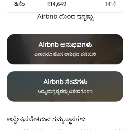
ಡಿಸೆಂ
₹14,649
14°ಸೆ
Airbnb ಯಿಂದ ಇನ್ನಷ್ಟು
Airbnb ಅನುಭವಗಳು
ಏನಾದರೂ ಹೊಸ ಅನುಭವ ಪಡೆಯಿರಿ
Airbnb ಸೇವೆಗಳು
ನಿಮ್ಮ ವಾಸ್ತವ್ಯವನ್ನು ವಿಶೇಷಗೊಳಿಸಿ
ಅನ್ವೇಷಿಸಬೇಕಿರುವ ಗಮ್ಯಸ್ಥಾನಗಳು