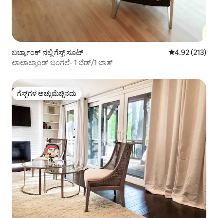
ಬರ್ಬ್ಯಾಂಕ್ ನಲ್ಲಿ ಗೆಸ್ಟ್ ಸೂಟ್
5 ರಲ್ಲಿ 4.92 ಸರಾ
4.92 (213)
ಲಾಲಾಲ್ಯಾಂಡ್ ಬಂಗಲೆ- 1 ಬೆಡ್/1 ಬಾತ್
ಗೆಸ್ಟ್‌ಗಳ ಅಚ್ಚುಮೆಚ್ಚಿನದು
ಗೆಸ್ಟ್‌ಗಳ ಅಚ್ಚುಮೆಚ್ಚಿನದು