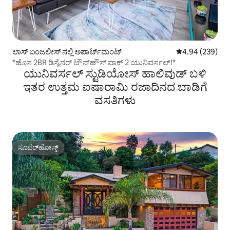
ಲಾಸ್ ಏಂಜಲೀಸ್ ನಲ್ಲಿ ಅಪಾರ್ಟ್‌ಮಂಟ್
5 ರಲ್ಲಿ 4.94 ಸರಾ
4.94 (239)
*ಹೊಸ 2BR ಡಿಸೈನರ್ ಟೌನ್‌ಹೌಸ್ ವಾಕ್ 2 ಯುನಿವರ್ಸಲ್!*
ಯುನಿವರ್ಸಲ್ ಸ್ಟುಡಿಯೋಸ್ ಹಾಲಿವುಡ್ ಬಳಿ
ಇತರ ಉತ್ತಮ ಐಷಾರಾಮಿ ರಜಾದಿನದ ಬಾಡಿಗೆ
ವಸತಿಗಳು
ಸೂಪರ್‌ಹೋಸ್ಟ್
ಸೂಪರ್‌ಹೋಸ್ಟ್