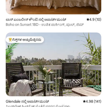
ಲಾಸ್ ಏಂಜಲೀಸ್ ಕೌಂಟಿ ನಲ್ಲಿ ಅಪಾರ್ಟ್‌ಮಂಟ್
5 ರಲ್ಲಿ 4.9 ಸರ
4.9 (10)
Boho on Sunset 1BD - ಉಚಿತ ಪಾರ್ಕಿಂಗ್, ಪೂಲ್, ಜಿಮ್
ಗೆಸ್ಟ್‌ಗಳ ಅಚ್ಚುಮೆಚ್ಚಿನದು
ಗೆಸ್ಟ್‌ಗಳಿಗೆ ಅತಿ ಹೆಚ್ಚು ಅಚ್ಚುಮೆಚ್ಚಿನದು
Glendale ನಲ್ಲಿ ಅಪಾರ್ಟ್‌ಮಂಟ್
5 ರಲ್ಲಿ 4.98 ಸರಾ
4.98 (141)
ಸಿಲ್ವರ್‌ಲೇಕ್ ಹಿಲ್‌ಸೈಡ್ ಜೊತೆಗೆ ನಗರದ ನೋಟಗಳು