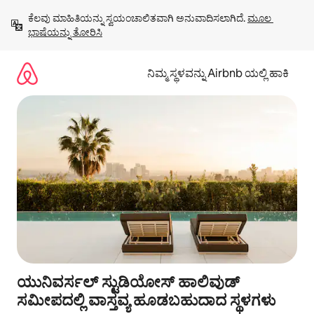
ವಿಷಯಕ್ಕೆ
ಕೆಲವು ಮಾಹಿತಿಯನ್ನು ಸ್ವಯಂಚಾಲಿತವಾಗಿ ಅನುವಾದಿಸಲಾಗಿದೆ. 
ಮೂಲ 
ಹೋಗಿ
ಭಾಷೆಯನ್ನು ತೋರಿಸಿ
ನಿಮ್ಮ ಸ್ಥಳವನ್ನು Airbnb ಯಲ್ಲಿ ಹಾಕಿ
ಯುನಿವರ್ಸಲ್ ಸ್ಟುಡಿಯೋಸ್ ಹಾಲಿವುಡ್
ಸಮೀಪದಲ್ಲಿ ವಾಸ್ತವ್ಯ ಹೂಡಬಹುದಾದ ಸ್ಥಳಗಳು