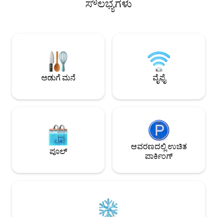
ಸೌಲಭ್ಯಗಳು
ಗ್ಲಾಮರ್‌ನೊಂದಿಗೆ ಅನುಕೂಲತೆಯನ್ನು
ಇರಬಹುದು!* ಅದ್ಭುತ ವಾಸ್ತವ್ಯಕ್ಕಾಗಿ ನಿಮಗೆ ಬೇಕಾದ
ಸಂಯೋಜಿಸುತ್ತದೆ. ಲಗತ್ತಿಸಲಾದ ಗ್ಯಾರೇಜ್
ಎಲ್ಲವನ್ನೂ ಹೊಂದಿರುವ
ಹೊಂದಿರುವ ನಮ್ಮ 4 ಬೆಡ್‌ರೂಮ್‌ಗಳು ಮತ್ತು 3
ಮನೆ! ರಸ್ತೆಯ ಆಚೆ ಬದಿಯಲ್ಲಿ 24 ಗಂಟೆಗಳ ದಿನಸಿ
ಬಾತ್‌ರೂಮ್‌ಗಳ ರೆಸಾರ್ಟ್ 12 ಗೆಸ್ಟ್‌ಗಳಿಗೆ
ಅಂಗಡಿ/CVS ಔಷಧಾಲ
ಆರಾಮವಾಗಿ ಅವಕಾಶ ಕಲ್ಪಿಸುತ್ತದೆ. ನೀವು ಥೀಮ್
ಮತ್ತು ವಾಕ್ ಆಫ್ ಫೇಮ
ಪಾರ್ಕ್ ಸಾಹಸಗಳಿಗಾಗಿ ಅಥವಾ ಶಾಂತಿಯುತ
ಸೆಂಟ್ರಲ್ A/C. ಮನೆಯಾದ
ರಿಟ್ರೀಟ್‌ಗಾಗಿ ಇಲ್ಲಿಯೇ ಇದ್ದರೂ, ನಮ್ಮ ವಾಸ್ತುಶಿಲ್ಪದ
ಪರದೆಗಳು *ಪಾರ್ಟಿಗಳಿಗ
ರತ್ನವು ಮರೆಯಲಾಗದ ಅನುಭವವನ್ನು ನೀಡುತ್ತದೆ.
ಅಡುಗೆ ಮನೆ
ವೈಫೈ
ಆವರಣದಲ್ಲಿ ಉಚಿತ
ಪೂಲ್
ಪಾರ್ಕಿಂಗ್