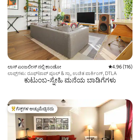
ಲಾಸ್ ಏಂಜಲೀಸ್ ನಲ್ಲಿ ಕಾಂಡೋ
5 ರಲ್ಲಿ 4.96 ಸರಾ
4.96 (116)
ಲಾಫ್ಟ್‌ಗಳು: ರೂಫ್‌ಟಾಪ್ ಪೂಲ್ & ಸ್ಪಾ, ಉಚಿತ ಪಾರ್ಕಿಂಗ್, DTLA
ಕುಟುಂಬ-ಸ್ನೇಹಿ ಮನೆಯ ಬಾಡಿಗೆಗಳು
ಗೆಸ್ಟ್‌ಗಳ ಅಚ್ಚುಮೆಚ್ಚಿನದು
ಗೆಸ್ಟ್‌ಗಳಿಗೆ ಅತಿ ಹೆಚ್ಚು ಅಚ್ಚುಮೆಚ್ಚಿನದು