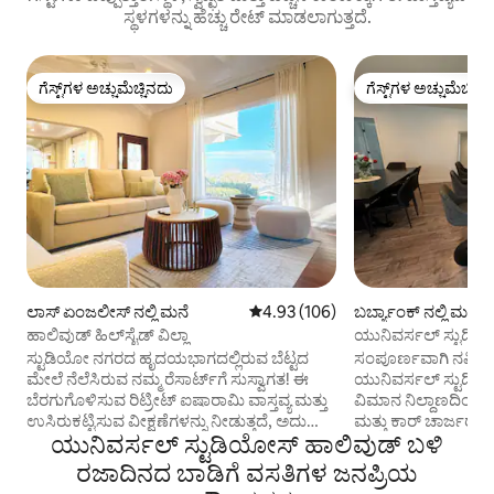
ಸ್ಥಳಗಳನ್ನು ಹೆಚ್ಚು ರೇಟ್ ಮಾಡಲಾಗುತ್ತದೆ.
ಗೆಸ್ಟ್‌ಗಳ ಅಚ್ಚುಮೆಚ್ಚಿನದು
ಗೆಸ್ಟ್‌ಗಳ ಅಚ್ಚುಮೆಚ್ಚಿನ
ಗೆಸ್ಟ್‌ಗಳ ಅಚ್ಚುಮೆಚ್ಚಿನದು
ಗೆಸ್ಟ್‌ಗಳ ಅಚ್ಚುಮೆಚ್ಚಿನ
ಲಾಸ್ ಏಂಜಲೀಸ್ ನಲ್ಲಿ ಮನೆ
5 ರಲ್ಲಿ 4.93 ಸರಾಸರಿ ರೇಟಿಂಗ್, 106 ವಿ
4.93 (106)
ಬರ್ಬ್ಯಾಂಕ್ ನಲ್ಲಿ ಮನೆ
ಹಾಲಿವುಡ್ ಹಿಲ್‌ಸೈಡ್ ವಿಲ್ಲಾ
ಯುನಿವರ್ಸಲ್ ಸ್ಟುಡಿಯ
ನಿಲ್ದಾಣದ ಬಳಿ ವಿಶಾಲ
ಸ್ಟುಡಿಯೋ ನಗರದ ಹೃದಯಭಾಗದಲ್ಲಿರುವ ಬೆಟ್ಟದ
ಸಂಪೂರ್ಣವಾಗಿ ನವೀಕರಿ
ಮೇಲೆ ನೆಲೆಸಿರುವ ನಮ್ಮ ರೆಸಾರ್ಟ್‌ಗೆ ಸುಸ್ವಾಗತ! ಈ
ಯುನಿವರ್ಸಲ್ ಸ್ಟುಡಿಯೋ
ಬೆರಗುಗೊಳಿಸುವ ರಿಟ್ರೀಟ್ ಐಷಾರಾಮಿ ವಾಸ್ತವ್ಯ ಮತ್ತು
ವಿಮಾನ ನಿಲ್ದಾಣದಿಂದ 2 ಮೈಲಿ 
ಉಸಿರುಕಟ್ಟಿಸುವ ವೀಕ್ಷಣೆಗಳನ್ನು ನೀಡುತ್ತದೆ, ಅದು
ಮತ್ತು ಕಾರ್ ಚಾರ್ಜರ್ ಸೇ
ಯುನಿವರ್ಸಲ್ ಸ್ಟುಡಿಯೋಸ್ ಹಾಲಿವುಡ್ ಬಳಿ
ನಿಮ್ಮನ್ನು ವಿಸ್ಮಯಗೊಳಿಸುತ್ತದೆ. ಯೂನಿವರ್ಸಲ್
ಕವರ್ಡ್ ಸ್ಥಳಗಳು! ವಾರ್ನರ್ ಬ್ರದರ್ಸ್ ಮತ್ತು ಡಿಸ್ನಿ
ಸ್ಟುಡಿಯೋಸ್‌ನಿಂದ ಕೇವಲ 1.5 ಮೈಲುಗಳಷ್ಟು
ಸ್ಟುಡಿಯೋಗಳಿಂದ ನಡಿಗೆ 
ರಜಾದಿನದ ಬಾಡಿಗೆ ವಸತಿಗಳ ಜನಪ್ರಿಯ
ದೂರದಲ್ಲಿರುವ ನಮ್ಮ ಪ್ರಧಾನ ಸ್ಥಳವು
ಪ್ರದೇಶ! **ಸಾಕುಪ್ರಾಣಿಗಳು ಉಚಿತವಾಗಿ