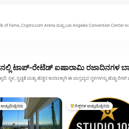
lk of Fame, Crypto.com Arena ಮತ್ತು Los Angeles Convention Center ಅನ್
ನಲ್ಲಿ ಟಾಪ್-ರೇಟೆಡ್ ಐಷಾರಾಮಿ ರಜಾದಿನಗಳ ಬ
ುತ್ತಾರೆ: ಸ್ಥಳ, ಸ್ವಚ್ಛತೆ ಮತ್ತು ಹೆಚ್ಚಿನ ಕಾರಣಕ್ಕಾಗಿ ಈ ವಾಸ್ತವ್ಯದ ಸ್ಥಳಗಳನ್ನು ಹೆಚ್ಚು ರೇ
ಳ ಅಚ್ಚುಮೆಚ್ಚಿನದು
ಗೆಸ್ಟ್‌ಗಳ ಅಚ್ಚುಮೆಚ್ಚಿನದು
ೆ ಅತಿ ಹೆಚ್ಚು ಅಚ್ಚುಮೆಚ್ಚಿನದು
ಗೆಸ್ಟ್‌ಗಳಿಗೆ ಅತಿ ಹೆಚ್ಚು ಅಚ್ಚುಮೆಚ್ಚಿನದು