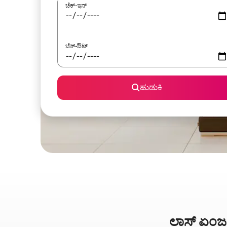
ಚೆಕ್-ಇನ್
ಚೆಕ್-ಔಟ್
ಹುಡುಕಿ
ಲಾಸ್ ಏಂಜಲ