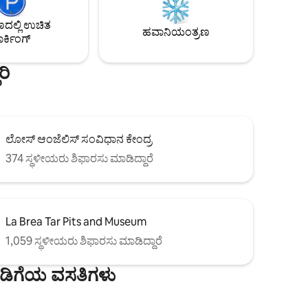
ಔಟ್
ಲ್ಲಿ ಉಚಿತ
ುಸರಣೆ
ಹವಾನಿಯಂತ್ರಣ
R24-
ರ್ಕಿಂಗ್
ರಿ
ಲೋಸ್ ಆಂಜೆಲಿಸ್ ಸಂವಿಧಾನ ಕೇಂದ್ರ
374 ಸ್ಥಳೀಯರು ಶಿಫಾರಸು ಮಾಡಿದ್ದಾರೆ
La Brea Tar Pits and Museum
1,059 ಸ್ಥಳೀಯರು ಶಿಫಾರಸು ಮಾಡಿದ್ದಾರೆ
ಾಡಿಗೆಯ ವಸತಿಗಳು