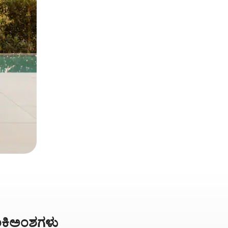
ಅಂಕಿಅಂಶಗಳು