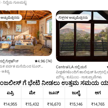
ಬೀಚ್
ೆ
·
ನಿದ್ದೆಯ ಗುಣಮಟ್ಟ
ಳ ಅಚ್ಚುಮೆಚ್ಚಿನದು
ಗೆಸ್ಟ್‌ಗಳ ಅಚ್ಚುಮೆಚ್ಚಿನದು
ೆ ಅತಿ ಹೆಚ್ಚು ಅಚ್ಚುಮೆಚ್ಚಿನದು
ಗೆಸ್ಟ್‌ಗಳ ಅಚ್ಚುಮೆಚ್ಚಿನದು
ಂಗ್, 15 ವಿಮರ್ಶೆಗಳು
ಲಿ ಗೆಸ್ಟ್‌ಹೌಸ್
5 ರಲ್ಲಿ 4.96 ಸರಾಸರಿ ರೇಟಿಂಗ್, 74 ವಿಮರ್ಶೆಗಳು
4.96 (74)
ಕ ಪರ್ವತ ಮನೆಯಿಂದ ಟೂರ್
Central LA ನಲ್ಲಿ ಮನೆ
ೇಟ್ ಪಾರ್ಕ್
·
ಆತಿಥ್ಯ
ವೀಕ್ಷಣೆಗಳೊಂದಿಗೆ ಹಾಲಿವುಡ್ ಹಿಲ್ಸ್‌ನಲ್ಲಿ ವ
ಅದ್ಭುತ
ಮೌಲ್ಯ
·
ಕುಟುಂಬ
·
ಸಾಕುಪ್ರಾಣಿಗಳು
ಏಂಜಲೀಸ್ ಗೆ ಭೇಟಿ ನೀಡಲು ಉತ್ತಮ ಸಮಯ ಯ
ಏಪ್ರಿ
ಮೇ
ಜೂನ್
ಜುಲೈ
ಆಗ
₹14,955
₹15,432
₹16,670
₹15,146
₹14,765