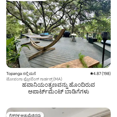
Topanga ನಲ್ಲಿ ಮನೆ
5 ರಲ್ಲಿ 4.87 ಸರಾ
4.87 (198)
ಟೋಪಂಗಾ ಫ್ಲೋಟಿಂಗ್ ಗಾರ್ಡನ್ಸ್ (MA)
ಹವಾನಿಯಂತ್ರಣವನ್ನು ಹೊಂದಿರುವ
ಅಪಾರ್ಟ್‌ಮೆಂಟ್‌ ಬಾಡಿಗೆಗಳು
ಗೆಸ್ಟ್‌ಗಳ ಅಚ್ಚುಮೆಚ್ಚಿನದು