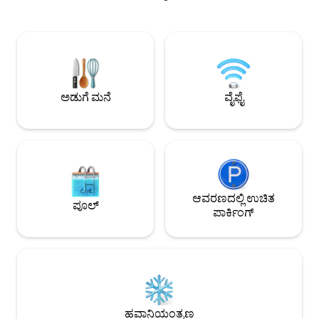
ಅಡುಗೆಮನೆ, ಫಿಲ್ಟರ್
ಬೆಡ್‌ಗಳು, ವಿಶಾಲವಾದ ಒಳಾಂಗಣ, ವೇಗದ ಫೈಬರ್
ಊಟದ ಪ್ರದೇಶ, ವರ್ಕ್ ಡ
ವೈ-ಫೈ ಮತ್ತು ಪುಟ್ಟ ಅಡುಗೆಮನೆ. ರಮಣೀಯ ಹೈಕಿಂಗ್
ಹೊಂದಿರುವ ಲಾಂಡ್ರಿ 
ಟ್ರೇಲ್‌ಗಳಿಗೆ ನಡಿಗೆ ದೂರ ಅಥವಾ ಕಡಲತೀರಕ್ಕೆ ಸ್ವಲ್ಪ
ನೈಸೆಸ್ಟ್ ನೆರೆಹೊರೆಯಲ್ಲ
ದೂರದ ಡ್ರೈವ್. ಮುಖ್ಯ ನಿವಾಸಕ್ಕೆ ಲಗತ್ತಿಸಲಾಗಿದೆ,
ವೈಫೈ ಮತ್ತು ಸ್ಮಾರ್ಟ್ ಟಿವಿ. ವಿಷಾದಕರವಾಗಿ, ಯಾವ
ಆದರೆ ಯಾವುದೇ ಹಂಚಿಕೆಯ ಗೋಡೆಗಳಿಲ್ಲದೆ
ಹೆಚ್ಚುವರಿ ವಯಸ್ಕರು, 
ಸಂಪೂರ್ಣವಾಗಿ ಪ್ರತ್ಯೇಕವಾಗಿದೆ.
ಸಾಕುಪ್ರಾಣಿಗಳಿಲ್ಲ.
ಅಡುಗೆ ಮನೆ
ವೈಫೈ
ಆವರಣದಲ್ಲಿ ಉಚಿತ
ಪೂಲ್
ಪಾರ್ಕಿಂಗ್
ಹವಾನಿಯಂತ್ರಣ