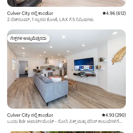
Culver City ನಲ್ಲಿ ಕಾಂಡೋ
5 ರಲ್ಲಿ 4.96 ಸರಾ
4.96 (612)
2 ಬೆಡ್‌ರೂಮ್, 1 ಸ್ನಾನದ ಕೋಣೆ, LAX ಗೆ 5 ನಿಮಿಷಗಳು
ಗೆಸ್ಟ್‌ಗಳ ಅಚ್ಚುಮೆಚ್ಚಿನದು
ಗೆಸ್ಟ್‌ಗಳ ಅಚ್ಚುಮೆಚ್ಚಿನದು
Culver City ನಲ್ಲಿ ಕಾಂಡೋ
5 ರಲ್ಲಿ 4.93 ಸರಾ
4.93 (290)
ಒಂದು Bdr ಅಪಾರ್ಟ್‌ಮೆಂಟ್ - ಸೋನಿ ಪಿಕ್ಸ್ ಮತ್ತು ವೆನಿಸ್ ಕಾಲುವೆಗಳಿಗೆ
ಮಿನ್‌ಗಳು