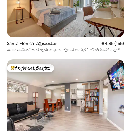
Santa Monica ನಲ್ಲಿ ಕಾಂಡೋ
5 ರಲ್ಲಿ 4.85 ಸರಾ
4.85 (165)
ಸಾಂಟಾ ಮೋನಿಕಾದ ಹೃದಯಭಾಗದಲ್ಲಿರುವ ಅದ್ಭುತ 1-ಬೆಡ್‌ರೂಮ್ ಫ್ಲಾಟ್
ಗೆಸ್ಟ್‌ಗಳ ಅಚ್ಚುಮೆಚ್ಚಿನದು
ಗೆಸ್ಟ್‌ಗಳಿಗೆ ಅತಿ ಹೆಚ್ಚು ಅಚ್ಚುಮೆಚ್ಚಿನದು