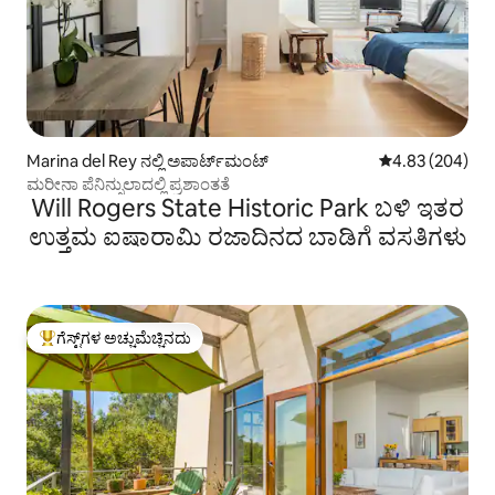
Marina del Rey ನಲ್ಲಿ ಅಪಾರ್ಟ್‌ಮಂಟ್
5 ರಲ್ಲಿ 4.83 ಸರಾ
4.83 (204)
ಮರೀನಾ ಪೆನಿನ್ಸುಲಾದಲ್ಲಿ ಪ್ರಶಾಂತತೆ
Will Rogers State Historic Park ಬಳಿ ಇತರ
ಉತ್ತಮ ಐಷಾರಾಮಿ ರಜಾದಿನದ ಬಾಡಿಗೆ ವಸತಿಗಳು
ಗೆಸ್ಟ್‌ಗಳ ಅಚ್ಚುಮೆಚ್ಚಿನದು
ಗೆಸ್ಟ್‌ಗಳಿಗೆ ಅತಿ ಹೆಚ್ಚು ಅಚ್ಚುಮೆಚ್ಚಿನದು