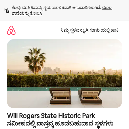
ವಿಷಯಕ್ಕೆ
ಕೆಲವು ಮಾಹಿತಿಯನ್ನು ಸ್ವಯಂಚಾಲಿತವಾಗಿ ಅನುವಾದಿಸಲಾಗಿದೆ. 
ಮೂಲ 
ಹೋಗಿ
ಭಾಷೆಯನ್ನು ತೋರಿಸಿ
ನಿಮ್ಮ ಸ್ಥಳವನ್ನು Airbnb ಯಲ್ಲಿ ಹಾಕಿ
Will Rogers State Historic Park
ಸಮೀಪದಲ್ಲಿ ವಾಸ್ತವ್ಯ ಹೂಡಬಹುದಾದ ಸ್ಥಳಗಳು