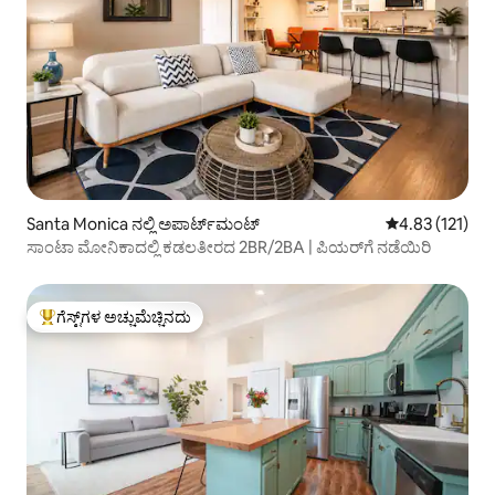
Santa Monica ನಲ್ಲಿ ಅಪಾರ್ಟ್‌ಮಂಟ್
5 ರಲ್ಲಿ 4.83 ಸರಾ
4.83 (121)
ಸಾಂಟಾ ಮೋನಿಕಾದಲ್ಲಿ ಕಡಲತೀರದ 2BR/2BA | ಪಿಯರ್‌ಗೆ ನಡೆಯಿರಿ
ಗೆಸ್ಟ್‌ಗಳ ಅಚ್ಚುಮೆಚ್ಚಿನದು
ಗೆಸ್ಟ್‌ಗಳಿಗೆ ಅತಿ ಹೆಚ್ಚು ಅಚ್ಚುಮೆಚ್ಚಿನದು