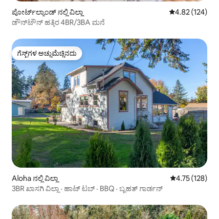
ಪೋರ್ಟ್‌ಲ್ಯಾಂಡ್ ನಲ್ಲಿ ವಿಲ್ಲಾ
5 ರಲ್ಲಿ 4.82 ಸರಾ
4.82 (124)
ಡೌನ್‌ಟೌನ್ ಹತ್ತಿರ 4BR/3BA ಮನೆ
ಗೆಸ್ಟ್‌ಗಳ ಅಚ್ಚುಮೆಚ್ಚಿನದು
ಗೆಸ್ಟ್‌ಗಳ ಅಚ್ಚುಮೆಚ್ಚಿನದು
Aloha ನಲ್ಲಿ ವಿಲ್ಲಾ
5 ರಲ್ಲಿ 4.75 ಸರಾ
4.75 (128)
3BR ಖಾಸಗಿ ವಿಲ್ಲಾ · ಹಾಟ್ ಟಬ್ · BBQ · ಬೃಹತ್ ಗಾರ್ಡನ್