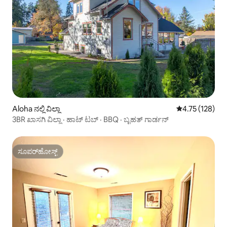
Aloha ನಲ್ಲಿ ವಿಲ್ಲಾ
5 ರಲ್ಲಿ 4.75 ಸರಾ
4.75 (128)
3BR ಖಾಸಗಿ ವಿಲ್ಲಾ · ಹಾಟ್ ಟಬ್ · BBQ · ಬೃಹತ್ ಗಾರ್ಡನ್
ಸೂಪರ್‌ಹೋಸ್ಟ್
ಸೂಪರ್‌ಹೋಸ್ಟ್