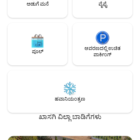
ಅಡುಗೆ ಮನೆ
ವೈಫೈ
ಆವರಣದಲ್ಲಿ ಉಚಿತ
ಪೂಲ್
ಪಾರ್ಕಿಂಗ್
ಹವಾನಿಯಂತ್ರಣ
ಖಾಸಗಿ ವಿಲ್ಲಾ ಬಾಡಿಗೆಗಳು