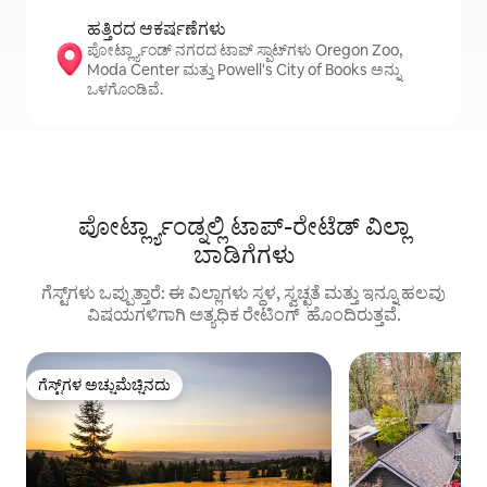
ಹತ್ತಿರದ ಆಕರ್ಷಣೆಗಳು
ಪೋರ್ಟ್ಲ್ಯಾಂಡ್ ನಗರದ ಟಾಪ್ ಸ್ಪಾಟ್‌ಗಳು Oregon Zoo,
Moda Center ಮತ್ತು Powell's City of Books ಅನ್ನು
ಒಳಗೊಂಡಿವೆ.
ಪೋರ್ಟ್ಲ್ಯಾಂಡ್ನಲ್ಲಿ ಟಾಪ್-ರೇಟೆಡ್ ವಿಲ್ಲಾ
ಬಾಡಿಗೆಗಳು
ಗೆಸ್ಟ್‌ಗಳು ಒಪ್ಪುತ್ತಾರೆ: ಈ ವಿಲ್ಲಾಗಳು ಸ್ಥಳ, ಸ್ವಚ್ಛತೆ ಮತ್ತು ಇನ್ನೂ ಹಲವು
ವಿಷಯಗಳಿಗಾಗಿ ಅತ್ಯಧಿಕ ರೇಟಿಂಗ್ ‌ ಹೊಂದಿರುತ್ತವೆ.
ಗೆಸ್ಟ್‌ಗಳ ಅಚ್ಚುಮೆಚ್ಚಿನದು
ಗೆಸ್ಟ್‌ಗಳ ಅಚ್ಚುಮೆಚ್ಚಿನದು