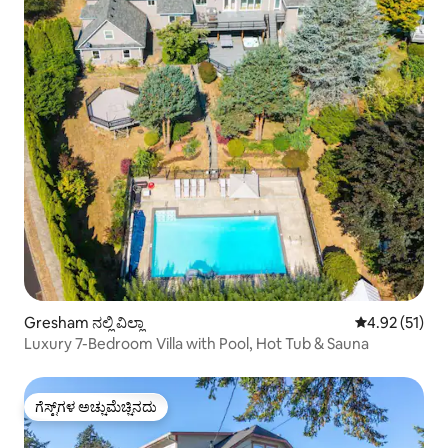
Gresham ನಲ್ಲಿ ವಿಲ್ಲಾ
5 ರಲ್ಲಿ 4.92 ಸರ
4.92 (51)
Luxury 7-Bedroom Villa with Pool, Hot Tub & Sauna
ಗೆಸ್ಟ್‌ಗಳ ಅಚ್ಚುಮೆಚ್ಚಿನದು
ಗೆಸ್ಟ್‌ಗಳ ಅಚ್ಚುಮೆಚ್ಚಿನದು