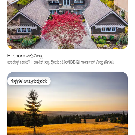
Hillsboro ನಲ್ಲಿ ವಿಲ್ಲಾ
ಫಾರೆಸ್ಟ್ ಚಾಟೌ | ಹಾಟ್ ಸ್ಪಾ|ಥಿಯೇಟರ್|BBQ|ಗಾರ್ಡನ್ ವೀಕ್ಷಣೆಗಳು
ಗೆಸ್ಟ್‌ಗಳ ಅಚ್ಚುಮೆಚ್ಚಿನದು
ಗೆಸ್ಟ್‌ಗಳ ಅಚ್ಚುಮೆಚ್ಚಿನದು