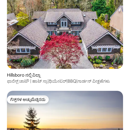
Hillsboro ನಲ್ಲಿ ವಿಲ್ಲಾ
ಫಾರೆಸ್ಟ್ ಚಾಟೌ | ಹಾಟ್ ಸ್ಪಾ|ಥಿಯೇಟರ್|BBQ|ಗಾರ್ಡನ್ ವೀಕ್ಷಣೆಗಳು
ಗೆಸ್ಟ್‌ಗಳ ಅಚ್ಚುಮೆಚ್ಚಿನದು
ಗೆಸ್ಟ್‌ಗಳ ಅಚ್ಚುಮೆಚ್ಚಿನದು