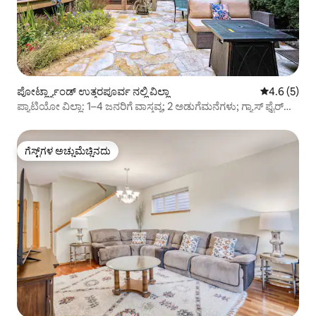
ಪೋರ್ಟ್ಲ್ಯಾಂಡ್ ಉತ್ತರಪೂರ್ವ ನಲ್ಲಿ ವಿಲ್ಲಾ
5 ರಲ್ಲಿ 4.6 ಸ
4.6 (5)
ಪ್ಯಾಟಿಯೋ ವಿಲ್ಲಾ: 1–4 ಜನರಿಗೆ ವಾಸ್ತವ್ಯ; 2 ಅಡುಗೆಮನೆಗಳು; ಗ್ಯಾಸ್ ಫೈರ್
ಪಿಟ್
ಗೆಸ್ಟ್‌ಗಳ ಅಚ್ಚುಮೆಚ್ಚಿನದು
ಗೆಸ್ಟ್‌ಗಳ ಅಚ್ಚುಮೆಚ್ಚಿನದು