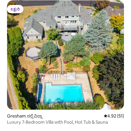
ಲಕ್ಷುರಿ
ಲಕ್ಷುರಿ
Gresham ನಲ್ಲಿ ವಿಲ್ಲಾ
5 ರಲ್ಲಿ 4.92 ಸರ
4.92 (51)
Luxury 7-Bedroom Villa with Pool, Hot Tub & Sauna