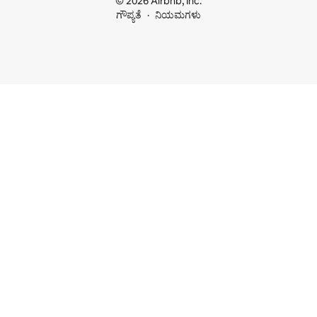
© 2026 Airbnb, Inc.
ಗೌಪ್ಯತೆ
ನಿಯಮಗಳು