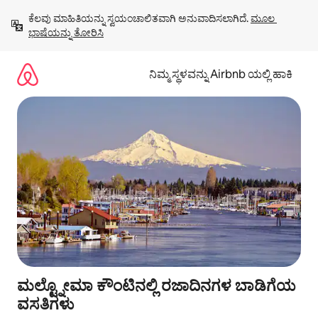
ವಿಷಯಕ್ಕೆ
ಕೆಲವು ಮಾಹಿತಿಯನ್ನು ಸ್ವಯಂಚಾಲಿತವಾಗಿ ಅನುವಾದಿಸಲಾಗಿದೆ. 
ಮೂಲ 
ಹೋಗಿ
ಭಾಷೆಯನ್ನು ತೋರಿಸಿ
ನಿಮ್ಮ ಸ್ಥಳವನ್ನು Airbnb ಯಲ್ಲಿ ಹಾಕಿ
ಮಲ್ಟ್ನೋಮಾ ಕೌಂಟಿನಲ್ಲಿ ರಜಾದಿನಗಳ ಬಾಡಿಗೆಯ
ವಸತಿಗಳು