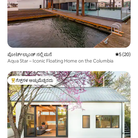
ಪೋರ್ಟ್‌ಲ್ಯಾಂಡ್ ನಲ್ಲಿ ಮನೆ
5 ರಲ್ಲಿ 5 ಸರ
5 (20)
Aqua Star – Iconic Floating Home on the Columbia
ಗೆಸ್ಟ್‌ಗಳ ಅಚ್ಚುಮೆಚ್ಚಿನದು
ಗೆಸ್ಟ್‌ಗಳಿಗೆ ಅತಿ ಹೆಚ್ಚು ಅಚ್ಚುಮೆಚ್ಚಿನದು