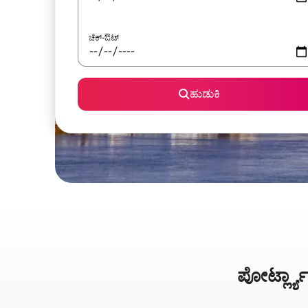
ಚೆಕ್-ಔಟ್
ಹುಡುಕಿ
ಪೋರ್ಟ್ಲ್ಯ