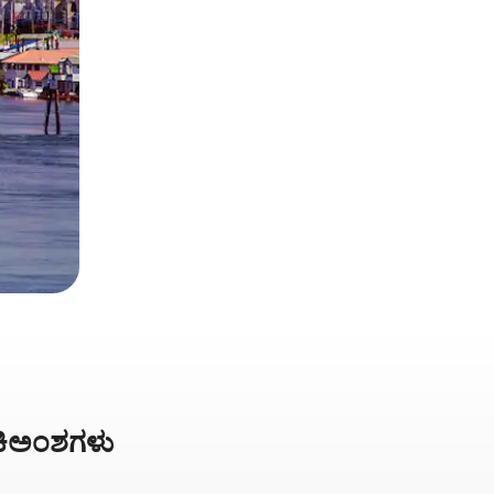
ಅಂಕಿಅಂಶಗಳು