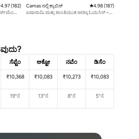
 ರಲ್ಲಿ 4.97 ಸರಾಸರಿ ರೇಟಿಂಗ್, 182 ವಿಮರ್ಶೆಗಳು
4.97 (182)
Camas ನಲ್ಲಿ ಕ್ಯಾಬಿನ್
5 ರಲ್ಲಿ 4.98 ಸರಾಸರಿ ರೇಟಿಂ
4.98 (187)
್ಟ್‌ಮೆಂಟ್
ಐಷಾರಾಮಿ ಮತ್ತು ಶಾಂತಿಯುತ ಅರಣ್ಯ ಓಯಸಿಸ್ ~
ಸೌನಾ ~ ಟಬ್ ~ ಬಾಲ್
ಾವುದು?
ಸೆಪ್ಟೆಂ
ಅಕ್ಟೋ
ನವೆಂ
ಡಿಸೆಂ
₹10,368
₹10,083
₹10,273
₹10,083
19°ಸೆ
13°ಸೆ
8°ಸೆ
5°ಸೆ