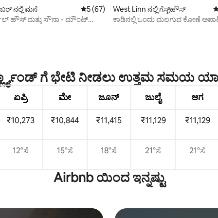
ರ್ ನಲ್ಲಿ ಮನೆ
5 ರಲ್ಲಿ 5 ಸರಾಸರಿ ರೇಟಿಂಗ್, 67 ವಿಮರ್ಶೆಗಳು
5 (67)
West Linn ನಲ್ಲಿ ಗೆಸ್ಟ್‌ಹೌಸ್
5
ಪಲ್ ಹೌಸ್ ಮತ್ತು ಸೌನಾ - ಮೌಂಟ್
ಕಾಡಿನಲ್ಲಿ ಒಂದು ಮಲಗುವ ಕೋಣೆ ಅಪಾರ
ೆ ನಡೆಯಿರಿ
ಆಕರ್ಷಕವಾಗಿದೆ.
್, 148 ವಿಮರ್ಶೆಗಳು
್ಲ್ಯಾಂಡ್ ಗೆ ಭೇಟಿ ನೀಡಲು ಉತ್ತಮ ಸಮಯ ಯ
ಏಪ್ರಿ
ಮೇ
ಜೂನ್
ಜುಲೈ
ಆಗ
₹10,273
₹10,844
₹11,415
₹11,129
₹11,129
12°ಸೆ
15°ಸೆ
18°ಸೆ
21°ಸೆ
21°ಸೆ
Airbnb ಯಿಂದ ಇನ್ನಷ್ಟು