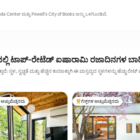
da Center ಮತ್ತು Powell's City of Books ಅನ್ನು ಒಳಗೊಂಡಿವೆ.
 ನಲ್ಲಿ ಟಾಪ್-ರೇಟೆಡ್ ಐಷಾರಾಮಿ ರಜಾದಿನಗಳ ಬ
ುತ್ತಾರೆ: ಸ್ಥಳ, ಸ್ವಚ್ಛತೆ ಮತ್ತು ಹೆಚ್ಚಿನ ಕಾರಣಕ್ಕಾಗಿ ಈ ವಾಸ್ತವ್ಯದ ಸ್ಥಳಗಳನ್ನು ಹೆಚ್ಚು ರೇ
ಳ ಅಚ್ಚುಮೆಚ್ಚಿನದು
ಗೆಸ್ಟ್‌ಗಳ ಅಚ್ಚುಮೆಚ್ಚಿನದು
ೆ ಅತಿ ಹೆಚ್ಚು ಅಚ್ಚುಮೆಚ್ಚಿನದು
ಗೆಸ್ಟ್‌ಗಳಿಗೆ ಅತಿ ಹೆಚ್ಚು ಅಚ್ಚುಮೆಚ್ಚಿನದು