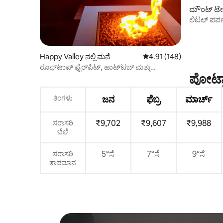
ಮೌಂಟ್ ಟೇಬ
ಲಿಟಲ್ ಪರ್
ಟ್ಯಾಬೋರ್‌ಗ
Happy Valley ನಲ್ಲಿ ಮನೆ
5 ರಲ್ಲಿ 4.91 ಸರಾಸರಿ ರೇಟಿಂಗ
4.91 (148)
ರೂಫ್‌ಟಾಪ್ ಫೈರ್‌ಪಿಟ್, ಹಾಟ್‌ಟಬ್ ಮತ್ತು
ಪೋರ್ಟ
ಹೊರಾಂಗಣ ಥಿಯೇಟರ್
ತಿಂಗಳು
ಜನ
ಫೆಬ್ರ
ಮಾರ್ಚ್
₹9,702
₹9,607
₹9,988
ಸರಾಸರಿ
ಬೆಲೆ
5°ಸೆ
7°ಸೆ
9°ಸೆ
ಸರಾಸರಿ
ತಾಪಮಾನ