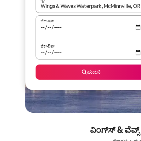
ಫಲಿತಾಂಶಗಳು ಲಭ್ಯವಿರುವಾಗ, ಅಪ್ ಮತ್ತು ಡೌನ್ ಬಾಣದ ಕೀಲಿಗಳೊ
ಚೆಕ್-ಇನ್
ಚೆಕ್-ಔಟ್
ಹುಡುಕಿ
ವಿಂಗ್‌ಸ್ & ವೆವ