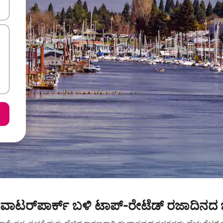
ಂದಿಗೆ ನ್ಯಾವಿಗೇಟ್ ಮಾಡಿ ಅಥವಾ ಸ್ಪರ್ಶ ಅಥವಾ ಸ್ವೈಪ್ ಗೆಸ್ಚರ್‌ಗಳ ಮೂಲಕ ಅನ್ವೇಷಿಸಿ.
್ಸ್ ವಾಟರ್‌ಪಾರ್ಕ್ ಬಳಿ ಟಾಪ್-ರೇಟೆಡ್ ರಜಾದಿನದ