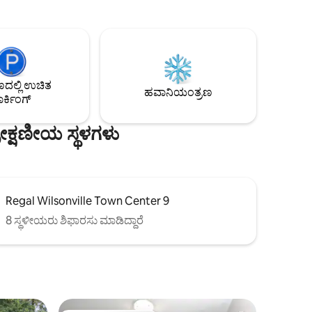
ಮೆಕ್‌ಮಿನ್‌ವಿಲ್ ನೀವು ನಡೆಯಬಹುದಾದ 20 ಕ್ಕೂ
ಬ/ ರೆಕ್
ಹೆಚ್ಚು ಟೇಸ್ಟಿಂಗ್ ರೂಮ್‌ಗಳನ್ನು ಹೊಂದಿದೆ.
ಮನೆಯಿಂದ 20 ಮೈಲುಗಳ ಒಳಗೆ ನೀವು 250
ಒಳಾಂಗಣದಲ್ಲಿ
ವೈನ್‌ಉತ್ಪಾದನಾ ಕೇಂದ್ರಗಳು ಮತ್ತು
ದ್ರಾಕ್ಷಿತೋಟಗಳನ್ನು ಸಹ ಅನ್ವೇಷಿಸಬಹುದು! ಭೇಟಿ
ಲ್ಲಿದೆ
ನೀಡಿ ಮತ್ತು ನಿಮ್ಮ ಹೊಸ ನೆಚ್ಚಿನ ಪಿನೋಟ್ ನಾಯ್ರ್,
ಲ್ಲಿ ಉಚಿತ
ಕ್ರಾಫ್ಟ್ ಬಿಯರ್, ಸ್ಥಳೀಯವಾಗಿ ಹುರಿದ ಕಾಫಿ ಮತ್ತು
ಹವಾನಿಯಂತ್ರಣ
ರ್ಕಿಂಗ್
ಆಹಾರಗಳನ್ನು ಹುಡುಕಿ. ಒರೆಗಾನ್ ವೈನ್ ದೇಶವು
ನೀಡುವ ಕೊಡುಗೆಯನ್ನು ಅನ್ವೇಷಿಸಿ!
ರೇಕ್ಷಣೀಯ ಸ್ಥಳಗಳು
Regal Wilsonville Town Center 9
8 ಸ್ಥಳೀಯರು ಶಿಫಾರಸು ಮಾಡಿದ್ದಾರೆ