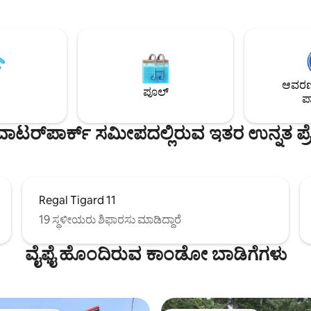
ಹಾಸಿಗೆ. ಬಾಡಿಗೆ ತನ್ನದೇ ಆದ ಕಟ್ಟಡದಲ್ಲಿ ಪ್ರತ್ಯೇಕ
ಯುತ್ತದೆ. ಸ್ತಬ್ಧ ರಿಟ್ರೀಟ್, ವೈನ್
ಪ್ರವೇಶವನ್ನು ಹೊಂದಿದೆ. 1800sf ಕುಟುಂ
ೊಂದಿಗೆ ನಿಮ್ಮ ಜನ್ಮದಿನ ಅಥವಾ
ರೂಮ್. ಆರಾಮದಾಯಕ ಅಗ್ಗಿಷ್ಟಿಕೆ, ಪೂರ್ಣ
ಸವವನ್ನು ಆಚರಿಸಲು ಅಥವಾ ಹತ್ತಿರದ
ಅಡುಗೆಮನೆ, ವಾಷರ್ ಮತ್ತು ಡ್ರೈಯರ್. 
್‌ಗಳು ಅಥವಾ ಪ್ರಕೃತಿಗೆ ಭೇಟಿ ನೀಡಲು
ಹೊರಾಂಗಣ ಡೈನಿಂಗ್ ಟೇಬಲ್. ಸ್ಟಾಲರ್
 ಇದು ಕಿಂಗ್ ಸೈಜ್ ಬೆಡ್, ಗ್ಯಾಸ್
ಕುಟುಂಬದಿಂದ ಕೇವಲ ಒಂದು ಮೈಲಿ ದೂರದ
, ದೊಡ್ಡ ಸ್ಥಳ, ಪೂರ್ಣ ಮಂಚ, ಎತ್ತರದ
ಮತ್ತು ಇನ್ನೂ ಅನೇಕ. ಸಹಾಯ ಮಾಡಲು
ಆವರಣದ
ತ್ತು ವೇಗದ ಇಂಟರ್ನೆಟ್ ಅನ್ನು
ಪೂಲ್
ಸೈಟ್‌ನಲ್ಲಿರುವ ಮಾಲೀಕರು
ಪಾ
. ಯಾವುದೇ ಸಂಪರ್ಕ ಸ್ವಯಂ-ಚೆಕ್ ಇನ್
ಸ್ ವಾಟರ್‌ಪಾರ್ಕ್ ಸಮೀಪದಲ್ಲಿರುವ ಇತರ ಉನ್ನತ ಪ್
Regal Tigard 11
19 ಸ್ಥಳೀಯರು ಶಿಫಾರಸು ಮಾಡಿದ್ದಾರೆ
ವೈಫೈ ಹೊಂದಿರುವ ಕಾಂಡೋ ಬಾಡಿಗೆಗಳು