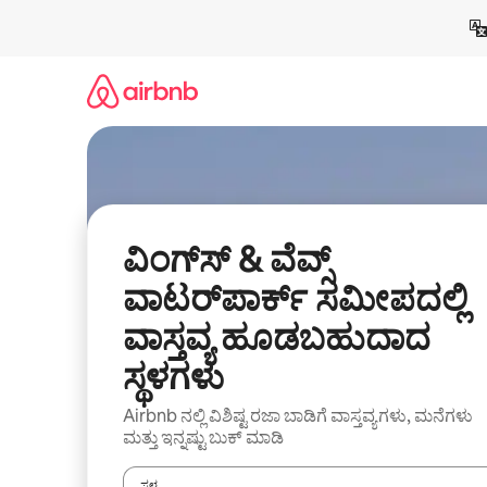
ವಿಷಯಕ್ಕೆ
ಹೋಗಿ
ವಿಂಗ್‌ಸ್ & ವೆವ್ಸ್
ವಾಟರ್‌ಪಾರ್ಕ್ ಸಮೀಪದಲ್ಲಿ
ವಾಸ್ತವ್ಯ ಹೂಡಬಹುದಾದ
ಸ್ಥಳಗಳು
Airbnb ನಲ್ಲಿ ವಿಶಿಷ್ಟ ರಜಾ ಬಾಡಿಗೆ ವಾಸ್ತವ್ಯಗಳು, ಮನೆಗಳು
ಮತ್ತು ಇನ್ನಷ್ಟು ಬುಕ್ ಮಾಡಿ
ಸ್ಥಳ