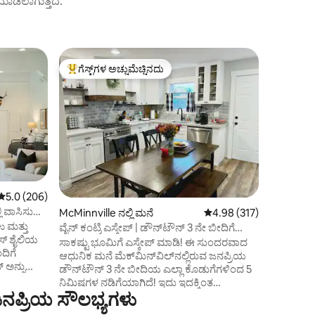
ಟ್ ಮಾಡಲಾಗುತ್ತದೆ.
Sheridan ನಲ
ಗೆಸ್ಟ್‌ಗಳ ಅಚ್ಚುಮೆಚ್ಚಿನದು
ಗೆಸ್ಟ್‌
ಗೆಸ್ಟ್‌ಗಳಿಗೆ ಅತಿ ಹೆಚ್ಚು ಅಚ್ಚುಮೆಚ್ಚಿನದು
ಗೆಸ್ಟ್‌ಗಳಿ
ಚಾಲೆ ರಿಟ್ರ
ನೋಟ
ಚಾಲೆ ಕರಾವಳ
ಇದು ಮುಂಭ
ಬಾರ್ನ್‌ನ ವೀ
ಒಳಗೊಂಡಿದೆ
ಒಳಗೊಂಡಿದೆ.
ಸೇತುವೆಗಳ
ಕಾಯುತ್ತಿದ್
ಡೆಕ್‌ನಲ್ಲಿ 
5 ರಲ್ಲಿ 5.0 ಸರಾಸರಿ ರೇಟಿಂಗ್, 206 ವಿಮರ್ಶೆಗಳು
5.0 (206)
ಆನಂದಿಸುತ್
ಿ ವಾಸಿಸುವ
McMinnville ನಲ್ಲಿ ಮನೆ
5 ರಲ್ಲಿ 4.98 ಸರಾಸರಿ ರೇಟಿಂ
4.98 (317)
ಸೊಗಸಾದ, ರ
ಘು ಮತ್ತು
ಸ್ಪಿರಿಟ್ 
ವೈನ್ ಕಂಟ್ರಿ ಎಸ್ಕೇಪ್ | ಡೌನ್‌ಟೌನ್ 3 ನೇ ಬೀದಿಗೆ
ಸ್ ಶೈಲಿಯ
ಮೈಲುಗಳು, 
ನಡೆಯಿರಿ
ಸಾಕಷ್ಟು ಭೂಮಿಗೆ ಎಸ್ಕೇಪ್ ಮಾಡಿ! ಈ ಸುಂದರವಾದ
ದಿಗೆ
ಲಿಂಕನ್ ನಗ
ಆಧುನಿಕ ಮನೆ ಮೆಕ್‌ಮಿನ್‌ವಿಲ್‌ನಲ್ಲಿರುವ ಜನಪ್ರಿಯ
್ ಅನ್ನು
ಮೈಲುಗಳು.
ಡೌನ್‌ಟೌನ್ 3 ನೇ ಬೀದಿಯ ಎಲ್ಲಾ ಕೊಡುಗೆಗಳಿಂದ 5
ಪ್ರೈವೇಟ್
ನಿಮಿಷಗಳ ನಡಿಗೆಯಾಗಿದೆ! ಇದು ಇದಕ್ಕಿಂತ
್.
 ಜನಪ್ರಿಯ ಸೌಲಭ್ಯಗಳು
ಹತ್ತಿರವಾಗುವುದಿಲ್ಲ ಅಥವಾ
ಿ ಗಾತ್ರದ
ಆರಾಮದಾಯಕವಾಗುವುದಿಲ್ಲ. ಡೌನ್‌ಟೌನ್