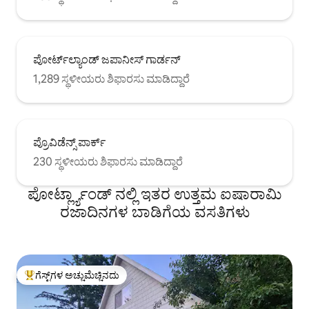
ಪೋರ್ಟ್‌ಲ್ಯಾಂಡ್ ಜಪಾನೀಸ್ ಗಾರ್ಡನ್
1,289 ಸ್ಥಳೀಯರು ಶಿಫಾರಸು ಮಾಡಿದ್ದಾರೆ
ಪ್ರೊವಿಡೆನ್ಸ್ ಪಾರ್ಕ್
230 ಸ್ಥಳೀಯರು ಶಿಫಾರಸು ಮಾಡಿದ್ದಾರೆ
ಪೋರ್ಟ್ಲ್ಯಾಂಡ್ ನಲ್ಲಿ ಇತರ ಉತ್ತಮ ಐಷಾರಾಮಿ
ರಜಾದಿನಗಳ ಬಾಡಿಗೆಯ ವಸತಿಗಳು
ಗೆಸ್ಟ್‌ಗಳ ಅಚ್ಚುಮೆಚ್ಚಿನದು
ಗೆಸ್ಟ್‌ಗಳಿಗೆ ಅತಿ ಹೆಚ್ಚು ಅಚ್ಚುಮೆಚ್ಚಿನದು