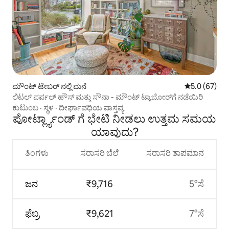
ಮೌಂಟ್ ಟೇಬರ್ ನಲ್ಲಿ ಮನೆ
5 ರಲ್ಲಿ 5.0 ಸರ
5.0 (67)
ಲಿಟಲ್ ಪರ್ಪಲ್ ಹೌಸ್ ಮತ್ತು ಸೌನಾ - ಮೌಂಟ್ ಟ್ಯಾಬೋರ್‌ಗೆ ನಡೆಯಿರಿ
ಕುಟುಂಬ
·
ಸ್ಥಳ
·
ದೀರ್ಘಾವಧಿಯ ವಾಸ್ತವ್ಯ
ಪೋರ್ಟ್ಲ್ಯಾಂಡ್ ಗೆ ಭೇಟಿ ನೀಡಲು ಉತ್ತಮ ಸಮಯ
ಯಾವುದು?
ತಿಂಗಳು
ಸರಾಸರಿ ಬೆಲೆ
ಸರಾಸರಿ ತಾಪಮಾನ
ಜನ
₹9,716
5°ಸೆ
ಫೆಬ್ರ
₹9,621
7°ಸೆ