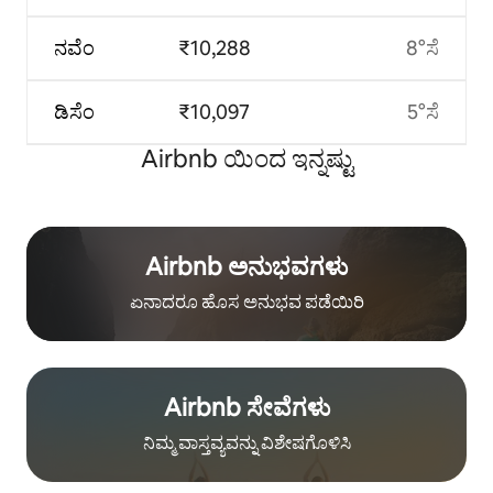
ನವೆಂ
₹10,288
8°ಸೆ
ಡಿಸೆಂ
₹10,097
5°ಸೆ
Airbnb ಯಿಂದ ಇನ್ನಷ್ಟು
Airbnb ಅನುಭವಗಳು
ಏನಾದರೂ ಹೊಸ ಅನುಭವ ಪಡೆಯಿರಿ
Airbnb ಸೇವೆಗಳು
ನಿಮ್ಮ ವಾಸ್ತವ್ಯವನ್ನು ವಿಶೇಷಗೊಳಿಸಿ