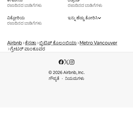
ಕೇಳೋನಾ
ರಿಚ್ಮಂಡ್
ರಜಾದಿನದ ಬಾಡಿಗೆಗಳು
ರಜಾದಿನದ ಬಾಡಿಗೆಗಳು
ವಿಕ್ಟೋರಿಯ
ಇನ್ನು ಹೆಚ್ಚು ತೋರಿಸಿ
ರಜಾದಿನದ ಬಾಡಿಗೆಗಳು
Airbnb
ಕೆನಡಾ
ಬ್ರಿಟಿಷ್ ಕೊಲಂಬಿಯಾ
Metro Vancouver
ಗ್ರೇಟರ್ ವಾಂಕೂವರ
© 2026 Airbnb, Inc.
ಗೌಪ್ಯತೆ
ನಿಯಮಗಳು