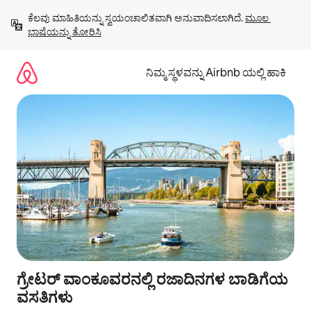
ವಿಷಯಕ್ಕೆ
ಕೆಲವು ಮಾಹಿತಿಯನ್ನು ಸ್ವಯಂಚಾಲಿತವಾಗಿ ಅನುವಾದಿಸಲಾಗಿದೆ. 
ಮೂಲ 
ಹೋಗಿ
ಭಾಷೆಯನ್ನು ತೋರಿಸಿ
ನಿಮ್ಮ ಸ್ಥಳವನ್ನು Airbnb ಯಲ್ಲಿ ಹಾಕಿ
ಗ್ರೇಟರ್ ವಾಂಕೂವರನಲ್ಲಿ ರಜಾದಿನಗಳ ಬಾಡಿಗೆಯ
ವಸತಿಗಳು