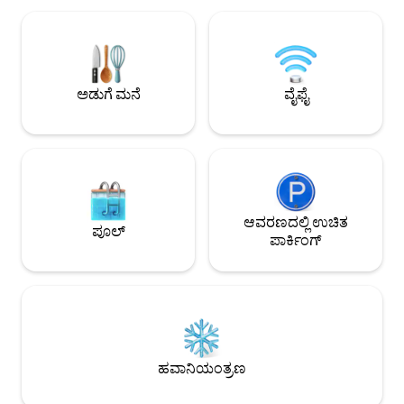
ದೂರದಲ್ಲಿ ನೆಲೆಗೊಂಡಿರುವ ನೀವು ವ್ಯಾಂಕೋವರ್‌ನ
ಒಳಾಂಗಣದಲ್ಲಿ ವಿಶ್ರಾಂತ
ಅತ್ಯುತ್ತಮ ರೆಸ್ಟೋರೆಂಟ್‌ಗಳು, ಬಾರ್‌ಗಳು ಮತ್ತು
ಫೈರ್‌ಸ್ಟಿಕ್‌ನೊಂದಿಗೆ ವೈಫ
ಬೊಟಿಕ್ ಅಂಗಡಿಗಳಿಂದ ಕೆಲವೇ ಹೆಜ್ಜೆಗಳ
ಫೆರ್ರಿಯಿಂದ 45 ನಿಮಿ
ದೂರದಲ್ಲಿದ್ದೀರಿ. ಮತ್ತು ಸ್ಕೈಟ್ರೇನ್ ಕೇವಲ 7 ನಿಮಿಷಗಳ
ದೂರದಲ್ಲಿದ್ದೇವೆ ಎಂಬುದ
ನಡಿಗೆ ದೂರದಲ್ಲಿದೆ. ಆಧುನಿಕ ಶೈಲಿಯು
ವಾಹನವನ್ನು ತರುವಂತೆ ನ
ಅಡುಗೆ ಮನೆ
ವೈಫೈ
ಆರಾಮದಾಯಕವಾದ ಉಷ್ಣತೆಯನ್ನು ಪೂರೈಸುವಲ್ಲಿ,
ಮಕ್ಕಳಿಗೆ ಸೂಕ್ತವಲ್ಲ 
ನಿಮ್ಮನ್ನು ಹೋಸ್ಟ್ ಮಾಡಲು ನಾವು ಎದುರು
ನೋಡುತ್ತೇವೆ!
ಆವರಣದಲ್ಲಿ ಉಚಿತ
ಪೂಲ್
ಪಾರ್ಕಿಂಗ್
ಹವಾನಿಯಂತ್ರಣ