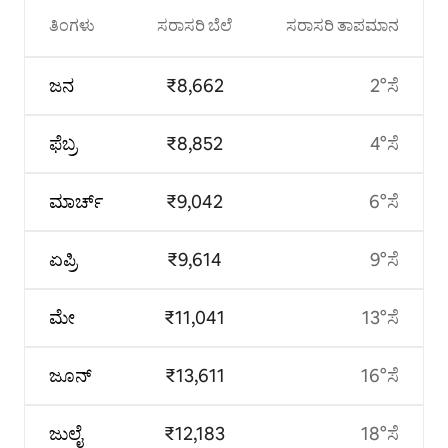
ತಿಂಗಳು
ಸರಾಸರಿ ಬೆಲೆ
ಸರಾಸರಿ ತಾಪಮಾನ
ಜನ
₹8,662
2°ಸೆ
ಫೆಬ್ರ
₹8,852
4°ಸೆ
ಮಾರ್ಚ್
₹9,042
6°ಸೆ
ಏಪ್ರಿ
₹9,614
9°ಸೆ
ಮೇ
₹11,041
13°ಸೆ
ಜೂನ್
₹13,611
16°ಸೆ
ಜುಲೈ
₹12,183
18°ಸೆ