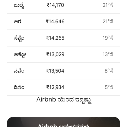
ಜುಲೈ
₹14,170
21°ಸೆ
ಆಗ
₹14,646
21°ಸೆ
ಸೆಪ್ಟೆಂ
₹14,265
19°ಸೆ
ಅಕ್ಟೋ
₹13,029
13°ಸೆ
ನವೆಂ
₹13,504
8°ಸೆ
ಡಿಸೆಂ
₹12,934
5°ಸೆ
Airbnb ಯಿಂದ ಇನ್ನಷ್ಟು