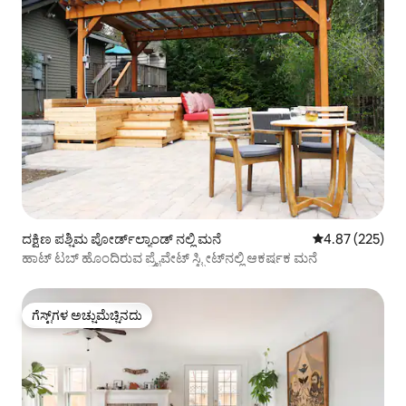
ದಕ್ಷಿಣ ಪಶ್ಚಿಮ ಪೋರ್ಡ್‌ಲ್ಯಾಂಡ್ ನಲ್ಲಿ ಮನೆ
5 ರಲ್ಲಿ 4.87 ಸರಾ
4.87 (225)
ಹಾಟ್ ಟಬ್ ಹೊಂದಿರುವ ಪ್ರೈವೇಟ್ ಸ್ಟ್ರೀಟ್‌ನಲ್ಲಿ ಆಕರ್ಷಕ ಮನೆ
ಗೆಸ್ಟ್‌ಗಳ ಅಚ್ಚುಮೆಚ್ಚಿನದು
ಗೆಸ್ಟ್‌ಗಳ ಅಚ್ಚುಮೆಚ್ಚಿನದು