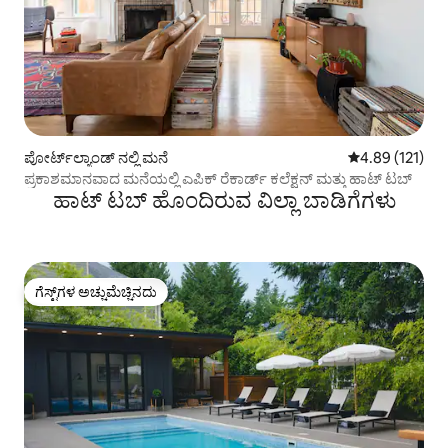
ಪೋರ್ಟ್‌ಲ್ಯಾಂಡ್ ನಲ್ಲಿ ಮನೆ
5 ರಲ್ಲಿ 4.89 ಸರಾ
4.89 (121)
ಪ್ರಕಾಶಮಾನವಾದ ಮನೆಯಲ್ಲಿ ಎಪಿಕ್ ರೆಕಾರ್ಡ್ ಕಲೆಕ್ಷನ್ ಮತ್ತು ಹಾಟ್ ಟಬ್
ಹಾಟ್ ಟಬ್ ಹೊಂದಿರುವ ವಿಲ್ಲಾ ಬಾಡಿಗೆಗಳು
ಗೆಸ್ಟ್‌ಗಳ ಅಚ್ಚುಮೆಚ್ಚಿನದು
ಗೆಸ್ಟ್‌ಗಳ ಅಚ್ಚುಮೆಚ್ಚಿನದು