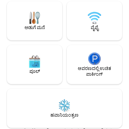
ಗೌಪ್ಯತೆಯನ್ನು ಒದಗಿಸುತ್ತದೆ, ಇದು
ಹುಲ್ಲುಹಾಸು ಮತ್ತು ಡೆಕ
ನಿಧಾನಗತಿಯಿಂದಿರಲು ಮತ್ತು ಚೈತನ್ಯವನ್ನು
ಮತ್ತು ನಿಜವಾದ ಬೆಂಕಿಯ
ಮರುಪಡೆಯಲು ಸೂಕ್ತವಾದ ಸ್ಥಳವಾಗಿದೆ.
ತುಂಬಿ ಹೋಗಿದೆ! ಪಿಂಗ
ಹೊರಾಂಗಣ ಶವರ್‌ನಲ್ಲಿ ಸ್ನಾನ ಮಾಡಿ, ಸೀಡರ್ ಹಾಟ್
ಪಿನ್‌ಬಾಲ್, ಫೂಸ್‌ಬಾ
ಟಬ್‌ನಲ್ಲಿ ಮಿಂದೇಳಿ ಅಥವಾ ಬಿದಿರಿನಿಂದ ಆವೃತವಾದ
ಬಾಸ್ಕೆಟ್‌ಬಾಲ್, ಟ್ರೆಡ್
ಅಡುಗೆ ಮನೆ
ವೈಫೈ
ಸ್ನಾನಗೃಹದಲ್ಲಿ ವಿಶ್ರಾಂತಿ ಪಡೆಯಿರಿ.
ಡಂಬಲ್‌ಗಳು ಮತ್ತು ನಾ
ಪೋರ್ಟ್‌ಲ್ಯಾಂಡ್‌ನ ಉತ್ಸಾಹವನ್ನು ಸೆರೆಹಿಡಿಯುವ
ಬೈಕ್‌ಗಳು+ಹೆಲ್ಮೆಟ್‌ಗಳು.
ವಿಶಿಷ್ಟ ವಾಸ್ತವ್ಯ.
ಆವರಣದಲ್ಲಿ ಉಚಿತ
ಪೂಲ್
ಪಾರ್ಕಿಂಗ್
ಹವಾನಿಯಂತ್ರಣ