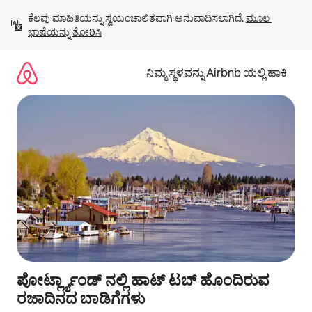
ವಿಷಯಕ್ಕೆ
ಕೆಲವು ಮಾಹಿತಿಯನ್ನು ಸ್ವಯಂಚಾಲಿತವಾಗಿ ಅನುವಾದಿಸಲಾಗಿದೆ. 
ಮೂಲ 
ಹೋಗಿ
ಭಾಷೆಯನ್ನು ತೋರಿಸಿ
ನಿಮ್ಮ ಸ್ಥಳವನ್ನು Airbnb ಯಲ್ಲಿ ಹಾಕಿ
ಪೋರ್ಟ್ಲ್ಯಾಂಡ್ ನಲ್ಲಿ ಹಾಟ್ ಟಬ್ ಹೊಂದಿರುವ
ರಜಾದಿನದ ಬಾಡಿಗೆಗಳು