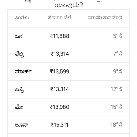
ಯಾವುದು?
ತಿಂಗಳು
ಸರಾಸರಿ ಬೆಲೆ
ಸರಾಸರಿ ತಾಪಮಾನ
ಜನ
₹11,888
5°ಸೆ
ಫೆಬ್ರ
₹13,314
7°ಸೆ
ಮಾರ್ಚ್
₹13,599
9°ಸೆ
ಏಪ್ರಿ
₹13,314
12°ಸೆ
ಮೇ
₹13,980
15°ಸೆ
ಜೂನ್
₹15,311
18°ಸೆ