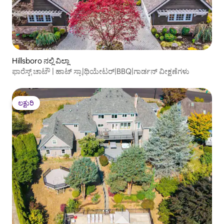
Hillsboro ನಲ್ಲಿ ವಿಲ್ಲಾ
ಫಾರೆಸ್ಟ್ ಚಾಟೌ | ಹಾಟ್ ಸ್ಪಾ|ಥಿಯೇಟರ್|BBQ|ಗಾರ್ಡನ್ ವೀಕ್ಷಣೆಗಳು
ಲಕ್ಷುರಿ
ಲಕ್ಷುರಿ