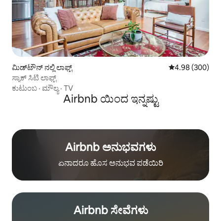
ಮಿಡ್‌ಟೌನ್ ನಲ್ಲಿ ಲಾಫ್ಟ್
5 ರಲ್ಲಿ 4.98 ಸರಾ
4.98 (300)
ಸ್ಯಾಕ್ ಸಿಟಿ ಲಾಫ್ಟ್
ಕುಟುಂಬ
·
ಮೌಲ್ಯ
·
TV
Airbnb ಯಿಂದ ಇನ್ನಷ್ಟು
Airbnb ಅನುಭವಗಳು
ಏನಾದರೂ ಹೊಸ ಅನುಭವ ಪಡೆಯಿರಿ
Airbnb ಸೇವೆಗಳು