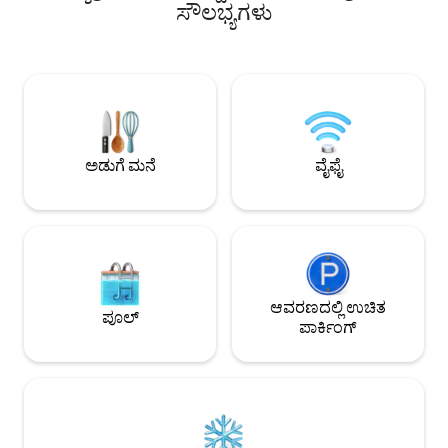
ಸೌಲಭ್ಯಗಳು
ಅಡುಗೆ ಮನೆ
ವೈಫೈ
ಆವರಣದಲ್ಲಿ ಉಚಿತ
ಪೂಲ್
ಪಾರ್ಕಿಂಗ್