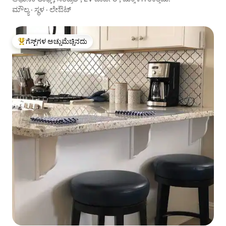
ಮೌಲ್ಯ
·
ಸ್ಥಳ
·
ಲೇಔಟ್
ಗೆಸ್ಟ್‌ಗಳ ಅಚ್ಚುಮೆಚ್ಚಿನದು
ಗೆಸ್ಟ್‌ಗಳಿಗೆ ಅತಿ ಹೆಚ್ಚು ಅಚ್ಚುಮೆಚ್ಚಿನದು