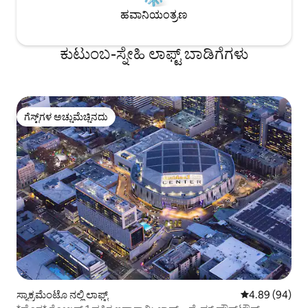
ಹವಾನಿಯಂತ್ರಣ
ಕುಟುಂಬ-ಸ್ನೇಹಿ ಲಾಫ್ಟ್ ಬಾಡಿಗೆಗಳು
ಗೆಸ್ಟ್‌ಗಳ ಅಚ್ಚುಮೆಚ್ಚಿನದು
ಗೆಸ್ಟ್‌ಗಳ ಅಚ್ಚುಮೆಚ್ಚಿನದು
ಸ್ಯಾಕ್ರಮೆಂಟೊ ನಲ್ಲಿ ಲಾಫ್ಟ್
5 ರಲ್ಲಿ 4.89 ಸರ
4.89 (94)