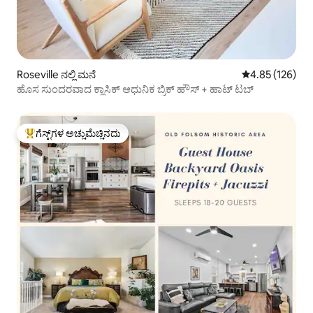
Roseville ನಲ್ಲಿ ಮನೆ
5 ರಲ್ಲಿ 4.85 ಸರಾ
4.85 (126)
ಹೊಸ ಸುಂದರವಾದ ಕ್ಲಾಸಿಕ್ ಆಧುನಿಕ ಬ್ರಿಕ್ ಹೌಸ್ + ಹಾಟ್ ಟಬ್
ಗೆಸ್ಟ್‌ಗಳ ಅಚ್ಚುಮೆಚ್ಚಿನದು
ಗೆಸ್ಟ್‌ಗಳಿಗೆ ಅತಿ ಹೆಚ್ಚು ಅಚ್ಚುಮೆಚ್ಚಿನದು