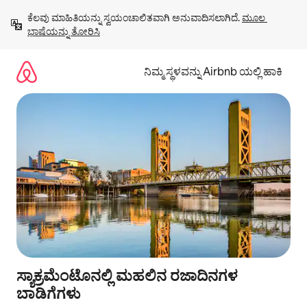
ವಿಷಯಕ್ಕೆ
ಕೆಲವು ಮಾಹಿತಿಯನ್ನು ಸ್ವಯಂಚಾಲಿತವಾಗಿ ಅನುವಾದಿಸಲಾಗಿದೆ. 
ಮೂಲ 
ಹೋಗಿ
ಭಾಷೆಯನ್ನು ತೋರಿಸಿ
ನಿಮ್ಮ ಸ್ಥಳವನ್ನು Airbnb ಯಲ್ಲಿ ಹಾಕಿ
ಸ್ಯಾಕ್ರಮೆಂಟೊನಲ್ಲಿ ಮಹಲಿನ ರಜಾದಿನಗಳ
ಬಾಡಿಗೆಗಳು