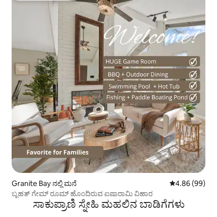
Granite Bay ನಲ್ಲಿ ಮನೆ
5 ರಲ್ಲಿ 4.86 ಸರ
4.86 (99)
ಬೃಹತ್ ಗೇಮ್ ರೂಮ್ ಹೊಂದಿರುವ ಐಷಾರಾಮಿ ವಿಹಾರ
ಸಾಕುಪ್ರಾಣಿ ಸ್ನೇಹಿ ಮಹಲಿನ ಬಾಡಿಗೆಗಳು