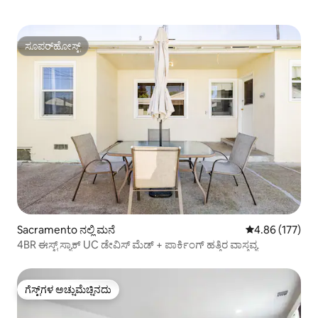
ಸೂಪರ್‌ಹೋಸ್ಟ್
ಸೂಪರ್‌ಹೋಸ್ಟ್
Sacramento ನಲ್ಲಿ ಮನೆ
5 ರಲ್ಲಿ 4.86 ಸರಾ
4.86 (177)
4BR ಈಸ್ಟ್ ಸ್ಯಾಕ್ UC ಡೇವಿಸ್ ಮೆಡ್ + ಪಾರ್ಕಿಂಗ್ ಹತ್ತಿರ ವಾಸ್ತವ್ಯ
ಗೆಸ್ಟ್‌ಗಳ ಅಚ್ಚುಮೆಚ್ಚಿನದು
ಗೆಸ್ಟ್‌ಗಳ ಅಚ್ಚುಮೆಚ್ಚಿನದು