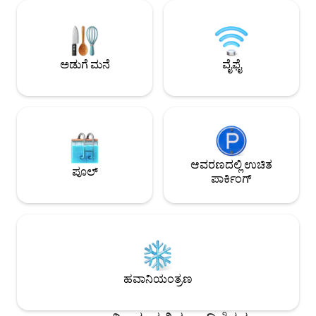
ಚಾರ್ಜಿಂಗ್ ಮತ್ತು ಉಚಿ
ಕುಟುಂಬಗಳು, ಸ್ನೇಹಿತರು ಮತ್ತು ರಿಮೋಟ್-ವರ್ಕ್
ಸುಲಭಗೊಳಿಸುತ್ತವೆ. ವಾಕ
ವಿಹಾರಗಳಿಗೆ 13 ಅತಿಥಿಗಳವರೆಗೆ ಸೂಕ್ತವಾಗಿದೆ. ಪ್ರತಿ
ವಾಲ್‌ಮಾರ್ಟ್ ಮತ್ತು ಕ
ರೂಮ್ ನಿಮ್ಮನ್ನು ವಿಶ್ರಾಂತಿಗೆ ಕರೆದೊಯ್ಯುತ್ತದೆ:
ದೂರದಲ್ಲಿವೆ. ಸೂಪರ್‌ಹ
ನೈಸರ್ಗಿಕ ಬೆಳಕು, ಸ್ವಚ್ಛವಾದ ರೇಖೆಗಳು, ಬೆಚ್ಚಗಿನ
4.94 ರೇಟಿಂಗ್ ಪಡೆದಿದೆ 
ಮರದ ವಸ್ತುಗಳು ಮತ್ತು ನೀವು ಆಗಮಿಸಿದ ಕ್ಷಣದಿಂದ
ಅಡುಗೆ ಮನೆ
ವೈಫೈ
ಪ್ರಶಾಂತತೆ.
ಆವರಣದಲ್ಲಿ ಉಚಿತ
ಪೂಲ್
ಪಾರ್ಕಿಂಗ್
ಹವಾನಿಯಂತ್ರಣ