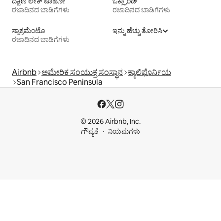
ದಕ್ಷಿಣ ಲೇಕ್ ಟಾಹೋ
ಓಕ್ಲ್ಯಾಂಡ್
ರಜಾದಿನದ ಬಾಡಿಗೆಗಳು
ರಜಾದಿನದ ಬಾಡಿಗೆಗಳು
ಸ್ಯಾಕ್ರಮೆಂಟೊ
ಇನ್ನು ಹೆಚ್ಚು ತೋರಿಸಿ
ರಜಾದಿನದ ಬಾಡಿಗೆಗಳು
Airbnb
ಅಮೇರಿಕ ಸಂಯುಕ್ತ ಸಂಸ್ಥಾನ
ಕ್ಯಾಲಿಫೊರ್ನಿಯ
San Francisco Peninsula
© 2026 Airbnb, Inc.
ಗೌಪ್ಯತೆ
ನಿಯಮಗಳು