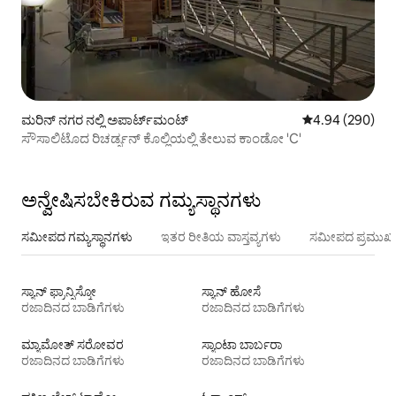
ಮರಿನ್ ನಗರ ನಲ್ಲಿ ಅಪಾರ್ಟ್‌ಮಂಟ್
5 ರಲ್ಲಿ 4.94 ಸರಾ
4.94 (290)
ಸೌಸಾಲಿಟೊದ ರಿಚರ್ಡ್ಸನ್ ಕೊಲ್ಲಿಯಲ್ಲಿ ತೇಲುವ ಕಾಂಡೋ 'C'
ಅನ್ವೇಷಿಸಬೇಕಿರುವ ಗಮ್ಯಸ್ಥಾನಗಳು
ಸಮೀಪದ ಗಮ್ಯಸ್ಥಾನಗಳು
ಇತರ ರೀತಿಯ ವಾಸ್ತವ್ಯಗಳು
ಸಮೀಪದ ಪ್ರಮುಖ 
ಸ್ಯಾನ್ ಫ್ರಾನ್ಸಿಸ್ಕೋ
ಸ್ಯಾನ್ ಹೋಸೆ
ರಜಾದಿನದ ಬಾಡಿಗೆಗಳು
ರಜಾದಿನದ ಬಾಡಿಗೆಗಳು
ಮ್ಯಾಮೋತ್ ಸರೋವರ
ಸ್ಯಾಂಟಾ ಬಾರ್ಬರಾ
ರಜಾದಿನದ ಬಾಡಿಗೆಗಳು
ರಜಾದಿನದ ಬಾಡಿಗೆಗಳು