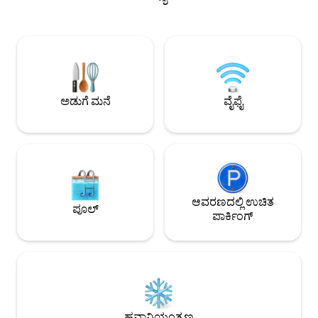
ಮತ್ತು BBQ ಅನ್ನು ಒಳಗೊಂಡಿದೆ. ಪ್ರೈವೇಟ್
ಮತ್ತು 280 ಗೆ ಸುಲಭ ಪ
ಅಂಗಳವು ಸಂಪೂರ್ಣವಾಗಿ ವಿಶ್ರಾಂತಿ ಪಡೆಯಲು
ಸಾರ್ವಜನಿಕ ಸಾರಿಗೆ (ಸ್ಯಾಮ್
ಮತ್ತು ವಿಶ್ರಾಂತಿ ಪಡೆಯಲು ಹಾಟ್ ಟಬ್, ಪ್ರೊಪೇನ್
ಕ್ಯಾಲ್ಟ್ರೇನ್ ಮೂಲಕ ಬಾರ್ಟ್). ನಮ್ಮ ಸ್ತಬ
ಫೈರ್‌ಪಿಟ್ ಮತ್ತು ಹ್ಯಾಮಾಕ್ ಅನ್ನು ಒಳಗೊಂಡಿದೆ.
ಡೌನ್‌ಟೌನ್ ಸ್ಯಾನ್ ಕ
ಕ್ಯಾಬಿನ್ ಒಂದು ರೀತಿಯಲ್ಲಿ, ಗಾಳಿಯಾಡುವ
ಮತ್ತು ಅಕ್ಷರಶಃ ಡಜನ್ಗಟ್
ರಸ್ತೆಯಲ್ಲಿದೆ ಎಂಬುದನ್ನು ದಯವಿಟ್ಟು ಗಮನಿಸಿ. ವೈಫೈ
ಸುಲಭವಾದ 5 ನಿಮಿಷಗಳ ನ
ಇದೆ ಆದರೆ ಟಿವಿ ಅಥವಾ A/C ಇಲ್ಲ ಎಸ್ಸಿಸಿ
ಅಡುಗೆ ಮನೆ
ವೈಫೈ
ಅನುಮತಿ# 241449
ಆವರಣದಲ್ಲಿ ಉಚಿತ
ಪೂಲ್
ಪಾರ್ಕಿಂಗ್
ಹವಾನಿಯಂತ್ರಣ