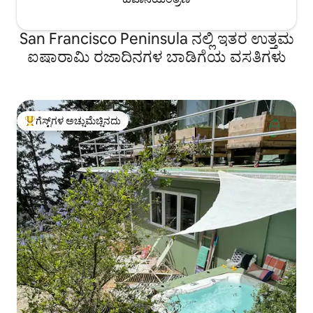
San Francisco Peninsula ನಲ್ಲಿ ಇತರ ಉತ್ತಮ
ಐಷಾರಾಮಿ ರಜಾದಿನಗಳ ಬಾಡಿಗೆಯ ವಸತಿಗಳು
ಗೆಸ್ಟ್‌ಗಳ ಅಚ್ಚುಮೆಚ್ಚಿನದು
ಗೆಸ್ಟ್‌ಗಳಿಗೆ ಅತಿ ಹೆಚ್ಚು ಅಚ್ಚುಮೆಚ್ಚಿನದು