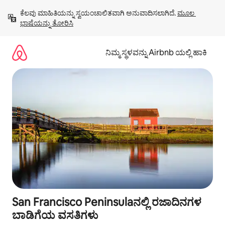
ವಿಷಯಕ್ಕೆ
ಕೆಲವು ಮಾಹಿತಿಯನ್ನು ಸ್ವಯಂಚಾಲಿತವಾಗಿ ಅನುವಾದಿಸಲಾಗಿದೆ. 
ಮೂಲ 
ಹೋಗಿ
ಭಾಷೆಯನ್ನು ತೋರಿಸಿ
ನಿಮ್ಮ ಸ್ಥಳವನ್ನು Airbnb ಯಲ್ಲಿ ಹಾಕಿ
San Francisco Peninsulaನಲ್ಲಿ ರಜಾದಿನಗಳ
ಬಾಡಿಗೆಯ ವಸತಿಗಳು