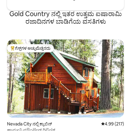
Gold Country ನಲ್ಲಿ ಇತರ ಉತ್ತಮ ಐಷಾರಾಮಿ
ರಜಾದಿನಗಳ ಬಾಡಿಗೆಯ ವಸತಿಗಳು
ಗೆಸ್ಟ್‌ಗಳ ಅಚ್ಚುಮೆಚ್ಚಿನದು
ಗೆಸ್ಟ್‌ಗಳಿಗೆ ಅತಿ ಹೆಚ್ಚು ಅಚ್ಚುಮೆಚ್ಚಿನದು
Nevada City ನಲ್ಲಿ ಕ್ಯಾಬಿನ್
5 ರಲ್ಲಿ 4.99 ಸರಾ
4.99 (217)
ಹಾರ್ಮನಿ ಮೌಂಟೇನ್ ರಿಟ್ರೀಟ್