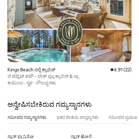
Kings Beach ನಲ್ಲಿ ಕ್ಯಾಬಿನ್
5 ರಲ್ಲಿ 4.91 ಸರ
4.91 (22)
ಲೆ ಪೆಟೈಟ್ ಶಟೌ - ಲೇಕ್ ವ್ಯೂ ಕ್ಯಾಬಿನ್ & ಸ್ಪಾ
ಕುಟುಂಬ
·
ಸ್ಥಳ
·
ಸೌಲಭ್ಯಗಳು
ಅನ್ವೇಷಿಸಬೇಕಿರುವ ಗಮ್ಯಸ್ಥಾನಗಳು
ಸಮೀಪದ ಗಮ್ಯಸ್ಥಾನಗಳು
ಇತರ ರೀತಿಯ ವಾಸ್ತವ್ಯಗಳು
ಸಮೀಪದ ಪ್ರಮುಖ 
ಸ್ಯಾನ್ ಫ್ರಾನ್ಸಿಸ್ಕೋ
ಸ್ಯಾನ್ ಹೋಸೆ