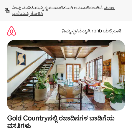
ವಿಷಯಕ್ಕೆ
ಕೆಲವು ಮಾಹಿತಿಯನ್ನು ಸ್ವಯಂಚಾಲಿತವಾಗಿ ಅನುವಾದಿಸಲಾಗಿದೆ. 
ಮೂಲ 
ಹೋಗಿ
ಭಾಷೆಯನ್ನು ತೋರಿಸಿ
ನಿಮ್ಮ ಸ್ಥಳವನ್ನು Airbnb ಯಲ್ಲಿ ಹಾಕಿ
Gold Countryನಲ್ಲಿ ರಜಾದಿನಗಳ ಬಾಡಿಗೆಯ
ವಸತಿಗಳು