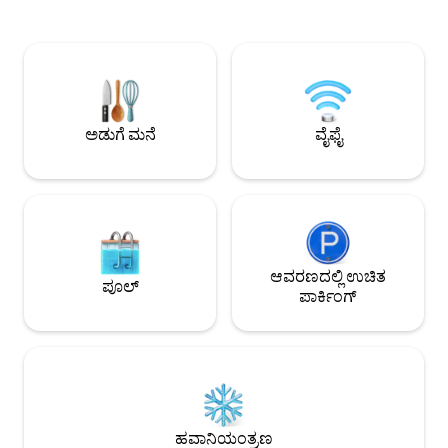
ಪರಿಶೀಲಿಸಿ. ಕ್ರೀಕ್ ಪ್
ನಕ್ಷತ್ರಗಳ ಕೆಳಗೆ ವೈನ್ ಹಂಚಿಕೊಳ್ಳಿ. ಪೈನ್ ಮೌಂಟೇನ್
ಪರಿಶೀಲಿಸಿ. ಗ್ಯಾಸ್ ಫೈರ
ಲೇಕ್‌ನ ಶಾಂತವಾದ ಮೂಲೆಯಲ್ಲಿ ನೆಲೆಗೊಂಡಿರುವ ಈ
ಶವರ್ ಮತ್ತು ಚಲನಚಿತ್ರ
ಶ್ಯಾಲೆ ವಿಂಟೇಜ್ ಕ್ಯಾಬಿನ್‌ನ ಆತ್ಮವನ್ನು ಬೊಟಿಕ್-
ಪರಿಶೀಲಿಸಿ. ಈ ಮಹಾಕಾವ್ಯದ ಇನ್ನೂ ರೋಮ್ಯಾಂಟಿಕ್,
ಶೈಲಿಯ ಸೌಕರ್ಯಗಳೊಂದಿಗೆ ಸಂಯೋಜಿಸುತ್ತದೆ.
ಅನನ್ಯ ರಜಾದಿನದ ಅನುಭ
ಪ್ರತ್ಯೇಕವಾದ, ಪ್ರಣಯಮಯ, ನಾಯಿ-ಸ್ನೇಹಿ ಮತ್ತು
ಮತ್ತು ರಚಿಸಲು ಯಾವುದೇ
ಇಬ್ಬರಿಗಾಗಿ ವಿನ್ಯಾಸಗೊಳಿಸಲಾಗಿದೆ. 4 ಜನರವರೆಗೆ
ಶುಭ ಪ್ರಯಾಣ!
ವಾಸಿಸಬಹುದು.
ಅಡುಗೆ ಮನೆ
ವೈಫೈ
ಆವರಣದಲ್ಲಿ ಉಚಿತ
ಪೂಲ್
ಪಾರ್ಕಿಂಗ್
ಹವಾನಿಯಂತ್ರಣ