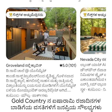
ಗೆಸ್ಟ್‌ಗಳ ಅಚ್ಚುಮೆಚ್ಚಿನದು
ಗೆಸ್ಟ್‌ಗಳ ಅಚ್ಚುಮೆಚ್
ಗೆಸ್ಟ್‌ಗಳಿಗೆ ಅತಿ ಹೆಚ್ಚು ಅಚ್ಚುಮೆಚ್ಚಿನದು
ಗೆಸ್ಟ್‌ಗಳಿಗೆ ಅತಿ ಹೆಚ್ಚು
Nevada City ನಲ್ಲಿ ಗೆಸ್
ಲ್ಯಾಂಡ್ ಯಾಟ್ AirD
Groveland ನಲ್ಲಿ ಕ್ಯಾಬಿನ್
5 ರಲ್ಲಿ 5.0 ಸರಾಸರಿ ರೇಟಿಂಗ್, 101 ವಿ
5.0 (101)
ಮತ್ತು ಕ್ರೀಕ್ ಪ್ರವೇಶ
ಡೌನ್‌ಟೌನ್ ನೆವಾಡಾ 
ದಿ ನಾಟಿ ಚಾಲೆ @ ಯೊಸೆಮೈಟ್
ನಿಮಿಷಗಳ ಡ್ರೈವ್ ಮತ್ತ
ಕಾಂಡೆ ನಾಸ್ಟ್ ಟ್ರಾವೆಲರ್‌ನಿಂದ ವೈಶಿಷ್ಟ್ಯಗೊಳಿಸಲಾದ
ಏಕಾಂತವಾಗಿರುವ ಈ ಅಸ
ದಿ ನಾಟ್ಟಿ ಶ್ಯಾಲೆ, ಹಗಲಿನಲ್ಲಿ ಸಾಹಸ ಮತ್ತು ರಾತ್ರಿಯಲ್ಲಿ
ಏರ್‌ಸ್ಟ್ರೀಮ್ ಲ್ಯಾಂಡ್
ವಿಶ್ರಾಂತಿಯನ್ನು ಬಯಸುವ ಜೋಡಿಗಳಿಗೆ ಯೊಸೆಮೈಟ್
ಗ್ಲ್ಯಾಂಪಿಂಗ್ ಅನ್ನು ಹೆಚ್ಚಿಸಿದೆ
ಸ್ಥಳ
·
ಕುಟುಂಬ
·
ನಿಖರತ
ಬಳಿಯ ರೋಮ್ಯಾಂಟಿಕ್ ಅರಣ್ಯ ರಿಟ್ರೀಟ್ ಆಗಿದೆ.
ಊಹಿಸಬಹುದಾದ ಪ್ರತ
ಯೊಸೆಮೈಟ್‌ನ ಪ್ರಸಿದ್ಧ ಹಾದಿಗಳಲ್ಲಿ ಪ್ರಯಾಣಿಸಿ,
ಕುಟುಂಬ
·
ಮೌಲ್ಯ
·
ಪಾರ್ಕ್‌ಗಳು
ಆರಾಮವನ್ನು ಕಾಪಾಡಿ
ನಂತರ ಪೈನ್ ಮರಗಳ ಕೆಳಗೆ ಹಾಟ್ ಟಬ್‌ನಲ್ಲಿ
Gold Country ನ ಐಷಾರಾಮಿ ರಜಾದಿನಗಳ
ಮೇಲ್ಛಾವಣಿಯ ಅಡಿಯಲ್
ಮಿಂದೇಳಿ, ಬೆಂಕಿಯ ಪಕ್ಕದಲ್ಲಿ ಆರಾಮವಾಗಿ
ಬಾಡಿಗೆಯ ವಸತಿಗಳಿಗೆ ಜನಪ್ರಿಯ ಸೌಲಭ್ಯಗಳು
ನೆಲೆಸಿರುವುದನ್ನು ಕಲ್ಪಿಸ
ಕುಳಿತುಕೊಳ್ಳಿ, ಬೆಳಗ್ಗೆ ಎಸ್ಪ್ರೆಸೊ ಸವಿಯಿರಿ ಅಥವಾ