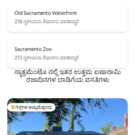
Old Sacramento Waterfront
218 ಸ್ಥಳೀಯರು ಶಿಫಾರಸು ಮಾಡಿದ್ದಾರೆ
Sacramento Zoo
213 ಸ್ಥಳೀಯರು ಶಿಫಾರಸು ಮಾಡಿದ್ದಾರೆ
ಸ್ಯಾಕ್ರಮೆಂಟೊ ನಲ್ಲಿ ಇತರ ಉತ್ತಮ ಐಷಾರಾಮಿ
ರಜಾದಿನಗಳ ಬಾಡಿಗೆಯ ವಸತಿಗಳು
ಗೆಸ್ಟ್‌ಗಳ ಅಚ್ಚುಮೆಚ್ಚಿನದು
ಗೆಸ್ಟ್‌ಗಳಿಗೆ ಅತಿ ಹೆಚ್ಚು ಅಚ್ಚುಮೆಚ್ಚಿನದು