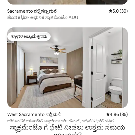
Sacramento ನಲ್ಲಿ ಸಣ್ಣ ಮನೆ
5 ರಲ್ಲಿ 5.0 ಸರ
5.0 (30)
ಹೊಸ ಕಟ್ಟಡ- ಆಧುನಿಕ ಸ್ಯಾಕ್ರಮೆಂಟೊ ADU
ಗೆಸ್ಟ್‌ಗಳ ಅಚ್ಚುಮೆಚ್ಚಿನದು
ಗೆಸ್ಟ್‌ಗಳ ಅಚ್ಚುಮೆಚ್ಚಿನದು
West Sacramento ನಲ್ಲಿ ಮನೆ
5 ರಲ್ಲಿ 4.86 ಸರ
4.86 (35)
ಚಟುವಟಿಕೆಗಳೊಂದಿಗೆ ಬ್ಯಾಕ್‌ಯಾರ್ಡ್ ಹೆವನ್, ಡೌನ್‌ಟೌನ್‌ಗೆ ಹತ್ತಿರ
ಸ್ಯಾಕ್ರಮೆಂಟೊ ಗೆ ಭೇಟಿ ನೀಡಲು ಉತ್ತಮ ಸಮಯ