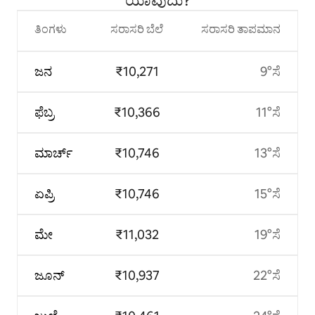
ಯಾವುದು?
ತಿಂಗಳು
ಸರಾಸರಿ ಬೆಲೆ
ಸರಾಸರಿ ತಾಪಮಾನ
ಜನ
₹10,271
9°ಸೆ
ಫೆಬ್ರ
₹10,366
11°ಸೆ
ಮಾರ್ಚ್
₹10,746
13°ಸೆ
ಏಪ್ರಿ
₹10,746
15°ಸೆ
ಮೇ
₹11,032
19°ಸೆ
ಜೂನ್
₹10,937
22°ಸೆ