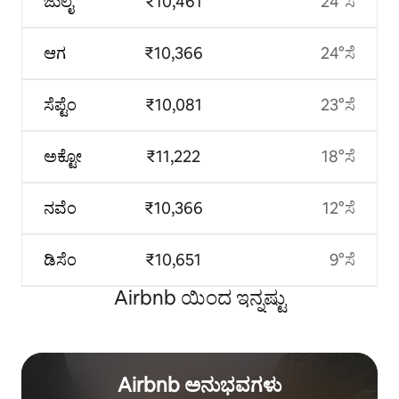
ಜುಲೈ
₹10,461
24°ಸೆ
ಆಗ
₹10,366
24°ಸೆ
ಸೆಪ್ಟೆಂ
₹10,081
23°ಸೆ
ಅಕ್ಟೋ
₹11,222
18°ಸೆ
ನವೆಂ
₹10,366
12°ಸೆ
ಡಿಸೆಂ
₹10,651
9°ಸೆ
Airbnb ಯಿಂದ ಇನ್ನಷ್ಟು
Airbnb ಅನುಭವಗಳು