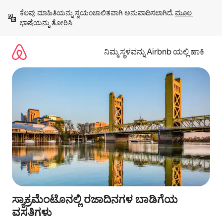
ವಿಷಯಕ್ಕೆ
ಕೆಲವು ಮಾಹಿತಿಯನ್ನು ಸ್ವಯಂಚಾಲಿತವಾಗಿ ಅನುವಾದಿಸಲಾಗಿದೆ. 
ಮೂಲ 
ಹೋಗಿ
ಭಾಷೆಯನ್ನು ತೋರಿಸಿ
ನಿಮ್ಮ ಸ್ಥಳವನ್ನು Airbnb ಯಲ್ಲಿ ಹಾಕಿ
ಸ್ಯಾಕ್ರಮೆಂಟೊನಲ್ಲಿ ರಜಾದಿನಗಳ ಬಾಡಿಗೆಯ
ವಸತಿಗಳು