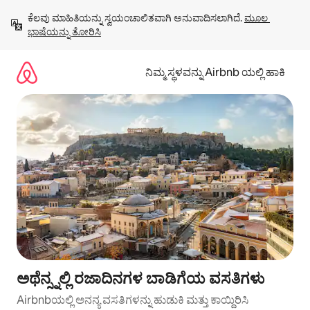
ವಿಷಯಕ್ಕೆ
ಕೆಲವು ಮಾಹಿತಿಯನ್ನು ಸ್ವಯಂಚಾಲಿತವಾಗಿ ಅನುವಾದಿಸಲಾಗಿದೆ. 
ಮೂಲ 
ಹೋಗಿ
ಭಾಷೆಯನ್ನು ತೋರಿಸಿ
ನಿಮ್ಮ ಸ್ಥಳವನ್ನು Airbnb ಯಲ್ಲಿ ಹಾಕಿ
ಅಥೆನ್ಸ್ನಲ್ಲಿ ರಜಾದಿನಗಳ ಬಾಡಿಗೆಯ ವಸತಿಗಳು
Airbnbಯಲ್ಲಿ ಅನನ್ಯ ವಸತಿಗಳನ್ನು ಹುಡುಕಿ ಮತ್ತು ಕಾಯ್ದಿರಿಸಿ