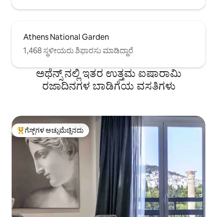
Athens National Garden
1,468 ಸ್ಥಳೀಯರು ಶಿಫಾರಸು ಮಾಡಿದ್ದಾರೆ
ಅಥೆನ್ಸ್ ನಲ್ಲಿ ಇತರ ಉತ್ತಮ ಐಷಾರಾಮಿ
ರಜಾದಿನಗಳ ಬಾಡಿಗೆಯ ವಸತಿಗಳು
ಗೆಸ್ಟ್‌ಗಳ ಅಚ್ಚುಮೆಚ್ಚಿನದು
ಗೆಸ್ಟ್‌ಗಳಿಗೆ ಅತಿ ಹೆಚ್ಚು ಅಚ್ಚುಮೆಚ್ಚಿನದು