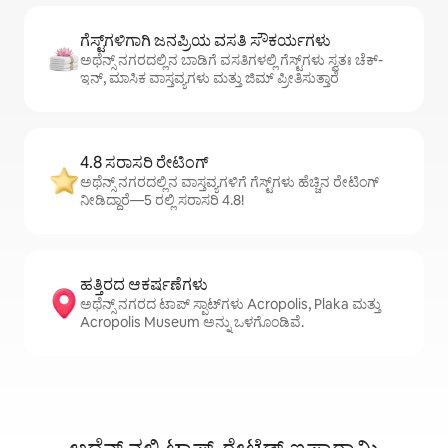
ಗೆಸ್ಟ್‌ಗಳಿಗಾಗಿ ಜನಪ್ರಿಯ ವಸತಿ ಸೌಕರ್ಯಗಳು
ಅಥೆನ್ಸ್ ನಗರದಲ್ಲಿನ ಬಾಡಿಗೆ ವಸತಿಗಳಲ್ಲಿ ಗೆಸ್ಟ್‌ಗಳು ಸ್ವತಃ ಚೆಕ್-
ಇನ್, ಮಾಸಿಕ ವಾಸ್ತವ್ಯಗಳು ಮತ್ತು ಜಿಮ್ ಪ್ರೀತಿಸುತ್ತಾರೆ
4.8 ಸರಾಸರಿ ರೇಟಿಂಗ್
ಅಥೆನ್ಸ್ ನಗರದಲ್ಲಿನ ವಾಸ್ತವ್ಯಗಳಿಗೆ ಗೆಸ್ಟ್‌ಗಳು ಹೆಚ್ಚಿನ ರೇಟಿಂಗ್
ನೀಡಿದ್ದಾರೆ—5 ರಲ್ಲಿ ಸರಾಸರಿ 4.8!
ಹತ್ತಿರದ ಆಕರ್ಷಣೆಗಳು
ಅಥೆನ್ಸ್ ನಗರದ ಟಾಪ್ ಸ್ಪಾಟ್‌ಗಳು Acropolis, Plaka ಮತ್ತು
Acropolis Museum ಅನ್ನು ಒಳಗೊಂಡಿವೆ.