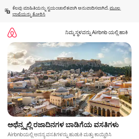
ವಿಷಯಕ್ಕೆ
ಕೆಲವು ಮಾಹಿತಿಯನ್ನು ಸ್ವಯಂಚಾಲಿತವಾಗಿ ಅನುವಾದಿಸಲಾಗಿದೆ. 
ಮೂಲ 
ಹೋಗಿ
ಭಾಷೆಯನ್ನು ತೋರಿಸಿ
ನಿಮ್ಮ ಸ್ಥಳವನ್ನು Airbnb ಯಲ್ಲಿ ಹಾಕಿ
ಅಥೆನ್ಸ್ನಲ್ಲಿ ರಜಾದಿನಗಳ ಬಾಡಿಗೆಯ ವಸತಿಗಳು
Airbnbಯಲ್ಲಿ ಅನನ್ಯ ವಸತಿಗಳನ್ನು ಹುಡುಕಿ ಮತ್ತು ಕಾಯ್ದಿರಿಸಿ