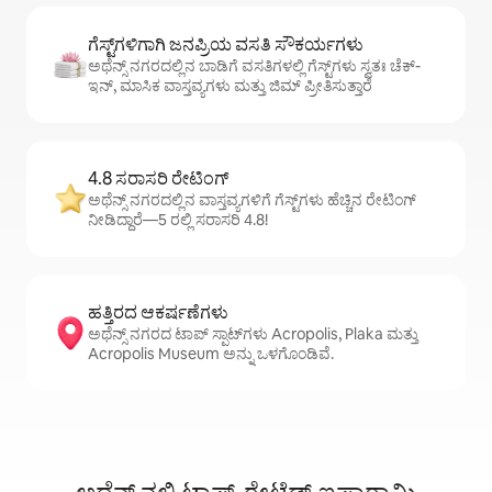
ಗೆಸ್ಟ್‌ಗಳಿಗಾಗಿ ಜನಪ್ರಿಯ ವಸತಿ ಸೌಕರ್ಯಗಳು
ಅಥೆನ್ಸ್ ನಗರದಲ್ಲಿನ ಬಾಡಿಗೆ ವಸತಿಗಳಲ್ಲಿ ಗೆಸ್ಟ್‌ಗಳು ಸ್ವತಃ ಚೆಕ್-
ಇನ್, ಮಾಸಿಕ ವಾಸ್ತವ್ಯಗಳು ಮತ್ತು ಜಿಮ್ ಪ್ರೀತಿಸುತ್ತಾರೆ
4.8 ಸರಾಸರಿ ರೇಟಿಂಗ್
ಅಥೆನ್ಸ್ ನಗರದಲ್ಲಿನ ವಾಸ್ತವ್ಯಗಳಿಗೆ ಗೆಸ್ಟ್‌ಗಳು ಹೆಚ್ಚಿನ ರೇಟಿಂಗ್
ನೀಡಿದ್ದಾರೆ—5 ರಲ್ಲಿ ಸರಾಸರಿ 4.8!
ಹತ್ತಿರದ ಆಕರ್ಷಣೆಗಳು
ಅಥೆನ್ಸ್ ನಗರದ ಟಾಪ್ ಸ್ಪಾಟ್‌ಗಳು Acropolis, Plaka ಮತ್ತು
Acropolis Museum ಅನ್ನು ಒಳಗೊಂಡಿವೆ.