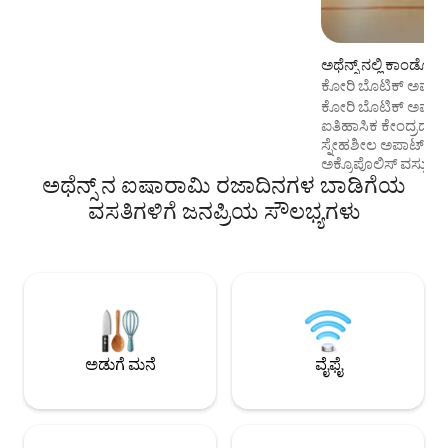
ವೀಕ್ಷಣೆಗಳು ಮತ್ತು ವಿಮಾನದ ಚುಕ್ಕೆಗಳಿಗಾಗಿ
ಮೇಲ್ಛಾವಣಿಗೆ ಪ್ರವೇಶವನ್ನು ಹೊಂದಿದೆ. ಸಾಕಷ್ಟು
ಸ್ಥಳಾವಕಾಶ ಮತ್ತು ಪಾತ್ರವನ್ನು ಹೊಂದಿರುವ
ಅಥೆನ್ಸ್ ನಲ್ಲಿ ಕಾಂಡೋ
ಕುಟುಂಬಗಳಿಗೆ ಸೂಕ್ತವಾಗಿದೆ, ಈ ಪ್ರದೇಶದಲ್ಲಿ ನೀವು
ಕೋರಿ ಬೊಟಿಕ್ ಅಪಾರ್
ಬೇರೆಲ್ಲಿಯೂ ಕಾಣುವುದಿಲ್ಲ. ಗಾಜಿನ ಬಾಗಿಲುಗಳು
ಕೋರಿ ಬೊಟಿಕ್ ಅಪಾರ್ಟ್
ನೈಸರ್ಗಿಕ ಬೆಳಕಿನಿಂದ ಸ್ಥಳವನ್ನು ಪ್ರವಾಹಕ್ಕೆ ತಳ್ಳುತ್ತವೆ
ಐತಿಹಾಸಿಕ ಕೇಂದ್ರದ 
ಮತ್ತು ತೆರೆದ ಆಕಾಶವನ್ನು ರೂಪಿಸುತ್ತವೆ —
ಸ್ನೇಹಶೀಲ ಅಪಾರ್ಟ್‌ಮೆ
ಅಪರೂಪದ ನಗರ ವೀಕ್ಷಣೆಗಳೊಂದಿಗೆ ಕ್ಲಾಸಿಕ್ ಮೋಡಿ
ಅಕ್ರೊಪೊಲಿಸ್ ವಸ್ತು
ಮಾಡುವ ಒಂದು ರೀತಿಯ ವಾಸ್ತವ್ಯ.
ಅಥೆನ್ಸ್ ನ ಐಷಾರಾಮಿ ರಜಾದಿನಗಳ ಬಾಡಿಗೆಯ
ಅಡ್ಡಲಾಗಿ ಇದೆ. ವಿಶಿಷ್
ಅಪಾರ್ಟ್‌ಮೆಂಟ್ ಕಟ್
ವಸತಿಗಳಿಗೆ ಜನಪ್ರಿಯ ಸೌಲಭ್ಯಗಳು
ಇದನ್ನು ಸಂಪೂರ್ಣವಾಗಿ
ಮನೆಯಿಂದ ದೂರದಲ್ಲಿ
ಭಾಸವಾಗುವಂತೆ ಪ್ರೀತಿ
ರುಚಿಯಾಗಿ ಅಲಂಕರಿಸಲಾಗ
ಉತ್ಸಾಹಭರಿತ ಕೇಂದ್ರದಲ್
ಹೆಗ್ಗುರುತುಗಳಿಗೆ ಹತ್
ನೆರೆಹೊರೆಯಲ್ಲಿ, ಇದು ವಿಶ
ಪರಿಪೂರ್ಣ ವಾತಾವರಣ
ಅಡುಗೆ ಮನೆ
ವೈಫೈ
ಸಂಪೂರ್ಣವಾಗಿ ಸ್ತಬ್ಧವಾ