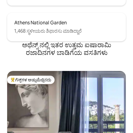
Athens National Garden
1,468 ಸ್ಥಳೀಯರು ಶಿಫಾರಸು ಮಾಡಿದ್ದಾರೆ
ಅಥೆನ್ಸ್ ನಲ್ಲಿ ಇತರ ಉತ್ತಮ ಐಷಾರಾಮಿ
ರಜಾದಿನಗಳ ಬಾಡಿಗೆಯ ವಸತಿಗಳು
ಗೆಸ್ಟ್‌ಗಳ ಅಚ್ಚುಮೆಚ್ಚಿನದು
ಗೆಸ್ಟ್‌ಗಳಿಗೆ ಅತಿ ಹೆಚ್ಚು ಅಚ್ಚುಮೆಚ್ಚಿನದು