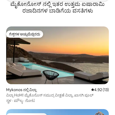
ಮೈಕೋನೋಸ್ ನಲ್ಲಿ ಇತರ ಉತ್ತಮ ಐಷಾರಾಮಿ
ರಜಾದಿನಗಳ ಬಾಡಿಗೆಯ ವಸತಿಗಳು
ಗೆಸ್ಟ್‌ಗಳ ಅಚ್ಚುಮೆಚ್ಚಿನದು
ಗೆಸ್ಟ್‌ಗಳ ಅಚ್ಚುಮೆಚ್ಚಿನದು
Mykonos ನಲ್ಲಿ ವಿಲ್ಲಾ
5 ರಲ್ಲಿ 4.92 ಸರ
4.92 (13)
ವಿಲ್ಲಾ HoM! ಮೈಕೊನೊಸ್ ಸಮುದ್ರ ವೀಕ್ಷಣೆ ವಿಲ್ಲಾ, ಖಾಸಗಿ ಪೂಲ್
ಸ್ಥಳ
·
ಮೌಲ್ಯ
·
ನೋಟ