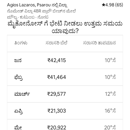
Agios Lazaros, Psarou ನಲ್ಲಿ ವಿಲ್ಲಾ
5 ರಲ್ಲಿ 4.98 ಸರ
4.98 (65)
ನೊಮೇಡ್ ವಿಲ್ಲಾ 4BR ಪ್ಸಾರೌ ಬೀಚ್‌ನ ಮೇಲೆ
ಮೌಲ್ಯ
·
ಕುಟುಂಬ
·
ನೋಟ
ಮೈಕೋನೋಸ್ ಗೆ ಭೇಟಿ ನೀಡಲು ಉತ್ತಮ ಸಮಯ
ಯಾವುದು?
ತಿಂಗಳು
ಸರಾಸರಿ ಬೆಲೆ
ಸರಾಸರಿ ತಾಪಮಾನ
ಜನ
₹42,415
10°ಸೆ
ಫೆಬ್ರ
₹41,464
10°ಸೆ
ಮಾರ್ಚ್
₹29,577
12°ಸೆ
ಏಪ್ರಿ
₹21,303
16°ಸೆ
ಮೇ
₹20,922
20°ಸೆ