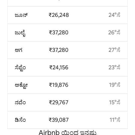
ಜೂನ್
₹26,248
24°ಸೆ
ಜುಲೈ
₹37,280
26°ಸೆ
ಆಗ
₹37,280
27°ಸೆ
ಸೆಪ್ಟೆಂ
₹24,156
23°ಸೆ
ಅಕ್ಟೋ
₹19,876
19°ಸೆ
ನವೆಂ
₹29,767
15°ಸೆ
ಡಿಸೆಂ
₹39,087
11°ಸೆ
Airbnb ಯಿಂದ ಇನ್ನಷ್ಟು