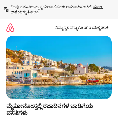
ವಿಷಯಕ್ಕೆ
ಕೆಲವು ಮಾಹಿತಿಯನ್ನು ಸ್ವಯಂಚಾಲಿತವಾಗಿ ಅನುವಾದಿಸಲಾಗಿದೆ. 
ಮೂಲ 
ಹೋಗಿ
ಭಾಷೆಯನ್ನು ತೋರಿಸಿ
ನಿಮ್ಮ ಸ್ಥಳವನ್ನು Airbnb ಯಲ್ಲಿ ಹಾಕಿ
ಮೈಕೋನೋಸ್ನಲ್ಲಿ ರಜಾದಿನಗಳ ಬಾಡಿಗೆಯ
ವಸತಿಗಳು