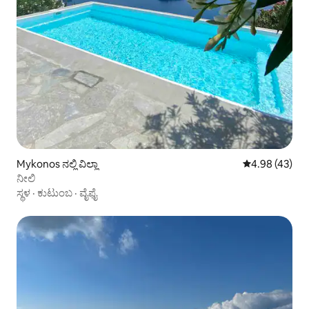
Mykonos ನಲ್ಲಿ ವಿಲ್ಲಾ
5 ರಲ್ಲಿ 4.98 ಸರ
4.98 (43)
ನೀಲಿ
ಸ್ಥಳ
·
ಕುಟುಂಬ
·
ವೈಫೈ