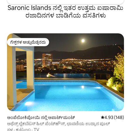
Saronic Islands ನಲ್ಲಿ ಇತರ ಉತ್ತಮ ಐಷಾರಾಮಿ
ರಜಾದಿನಗಳ ಬಾಡಿಗೆಯ ವಸತಿಗಳು
ಗೆಸ್ಟ್‌ಗಳ ಅಚ್ಚುಮೆಚ್ಚಿನದು
ಗೆಸ್ಟ್‌ಗಳ ಅಚ್ಚುಮೆಚ್ಚಿನದು
ಅಂಪೆಲೋಕಿಪೋಯಿ ನಲ್ಲಿ ಅಪಾರ್ಟ್‌ಮಂಟ್
5 ರಲ್ಲಿ 4.93 ಸರಾ
4.93 (148)
ಅಥೆನ್ಸ್ ಲೈಕಬೆಟಸ್ ಹಿಲ್ ಪೆಂಟ್‌ಹೌಸ್, ಛಾವಣಿಯ ಉದ್ಯಾನ ಪೂಲ್
ಸ್ಥಳ
·
ಕುಟುಂಬ
·
TV