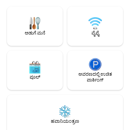
ಬೇರೆಲ್ಲಿಯೂ ಕಾಣುವುದಿ
ಯ ವರ್ಧಿತ ಶುಚಿಗೊಳಿಸುವ ಶಿಷ್ಟಾಚಾರವನ್ನು
ನೈಸರ್ಗಿಕ ಬೆಳಕಿನಿಂದ ಸ್ಥಳವ
ಅನುಸರಿಸುತ್ತೇವೆ, ಇದನ್ನು ಪ್ರತಿ ಚೆಕ್-ಇನ್ ಮಾಡುವ
ಮತ್ತು ತೆರೆದ ಆಕಾಶವನ್ನ
ಮೊದಲು ಪ್ರಾಪರ್ಟಿಯನ್ನು ವೃತ್ತಿಪರವಾಗಿ
ಅಪರೂಪದ ನಗರ ವೀಕ್ಷಣೆ
ಸ್ವಚ್ಛಗೊಳಿಸಲಾಗಿದೆ ಮತ್ತು ಸ್ಯಾನಿಟೈಸ್ ಮಾಡಲಾಗಿದೆ
ಮಾಡುವ ಒಂದು ರೀತಿಯ ವ
ಎಂದು ಖಚಿತಪಡಿಸಿಕೊಳ್ಳಲು ತಜ್ಞರ
ಮಾರ್ಗದರ್ಶನದೊಂದಿಗೆ ಅಭಿವೃದ್ಧಿಪಡಿಸಲಾಗಿದೆ!
ಅಡುಗೆ ಮನೆ
ವೈಫೈ
ಆವರಣದಲ್ಲಿ ಉಚಿತ
ಪೂಲ್
ಪಾರ್ಕಿಂಗ್
ಹವಾನಿಯಂತ್ರಣ