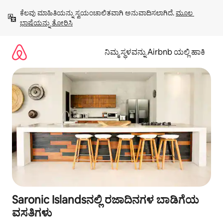
ವಿಷಯಕ್ಕೆ
ಕೆಲವು ಮಾಹಿತಿಯನ್ನು ಸ್ವಯಂಚಾಲಿತವಾಗಿ ಅನುವಾದಿಸಲಾಗಿದೆ. 
ಮೂಲ 
ಹೋಗಿ
ಭಾಷೆಯನ್ನು ತೋರಿಸಿ
ನಿಮ್ಮ ಸ್ಥಳವನ್ನು Airbnb ಯಲ್ಲಿ ಹಾಕಿ
Saronic Islandsನಲ್ಲಿ ರಜಾದಿನಗಳ ಬಾಡಿಗೆಯ
ವಸತಿಗಳು