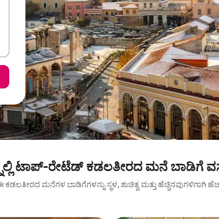
ಸ್ನಲ್ಲಿ ಟಾಪ್-ರೇಟೆಡ್ ಕಡಲತೀರದ ಮನೆ ಬಾಡಿಗೆ ವ
ಾರೆ: ಈ ಕಡಲತೀರದ ಮನೆಗಳ ಬಾಡಿಗೆಗಳನ್ನು ಸ್ಥಳ, ಶುಚಿತ್ವ ಮತ್ತು ಹೆಚ್ಚಿನವುಗಳಿಗಾಗಿ ಹೆ