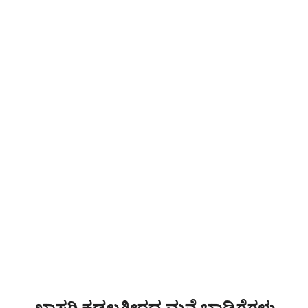
ಖಾಸಗಿ ಕಡಲತೀರದ ಮನೆ ಬಾಡಿಗೆಗಳು