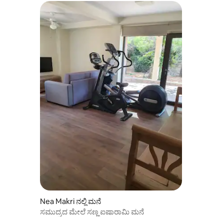
Nea Makri ನಲ್ಲಿ ಮನೆ
ಸಮುದ್ರದ ಮೇಲೆ ಸಣ್ಣ ಐಷಾರಾಮಿ ಮನೆ