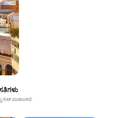
ಸತಿಗಳು
ಚ್ಚು ರೇಟ್ ಮಾಡಲಾಗಿದೆ.