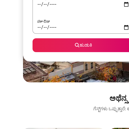
ಚೆಕ್-ಔಟ್
ಹುಡುಕಿ
ಅಥೆನ್
ಗೆಸ್ಟ್‌ಗಳು ಒಪ್ಪುತ್ತ