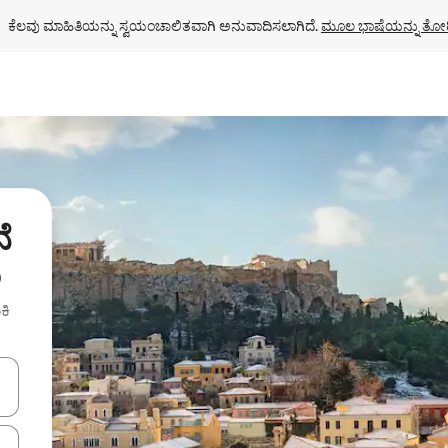
ಕೆಲವು ಮಾಹಿತಿಯನ್ನು ಸ್ವಯಂಚಾಲಿತವಾಗಿ ಅನುವಾದಿಸಲಾಗಿದೆ. 
ಮೂಲ ಭಾಷೆಯನ್ನು ತೋರ
ೆ
ು
ಕಿ
ಂದಿಗೆ ನ್ಯಾವಿಗೇಟ್ ಮಾಡಿ ಅಥವಾ ಸ್ಪರ್ಶ ಅಥವಾ ಸ್ವೈಪ್ ಗೆಸ್ಚರ್‌ಗಳ ಮೂಲಕ ಅನ್ವೇಷಿಸಿ.