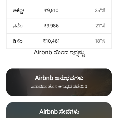
ಅಕ್ಟೋ
₹9,510
25°ಸೆ
ನವೆಂ
₹9,986
21°ಸೆ
ಡಿಸೆಂ
₹10,461
18°ಸೆ
Airbnb ಯಿಂದ ಇನ್ನಷ್ಟು
Airbnb ಅನುಭವಗಳು
ಏನಾದರೂ ಹೊಸ ಅನುಭವ ಪಡೆಯಿರಿ
Airbnb ಸೇವೆಗಳು