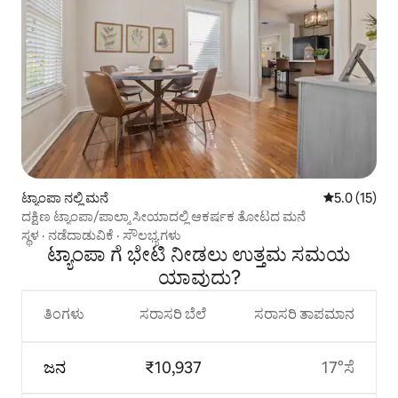
ಟ್ಯಾಂಪಾ ನಲ್ಲಿ ಮನೆ
5 ರಲ್ಲಿ 5.0 ಸ
5.0 (15)
ದಕ್ಷಿಣ ಟ್ಯಾಂಪಾ/ಪಾಲ್ಮಾ ಸೀಯಾದಲ್ಲಿ ಆಕರ್ಷಕ ತೋಟದ ಮನೆ
ಸ್ಥಳ
·
ನಡೆದಾಡುವಿಕೆ
·
ಸೌಲಭ್ಯಗಳು
ಟ್ಯಾಂಪಾ ಗೆ ಭೇಟಿ ನೀಡಲು ಉತ್ತಮ ಸಮಯ
ಯಾವುದು?
ತಿಂಗಳು
ಸರಾಸರಿ ಬೆಲೆ
ಸರಾಸರಿ ತಾಪಮಾನ
ಜನ
₹10,937
17°ಸೆ