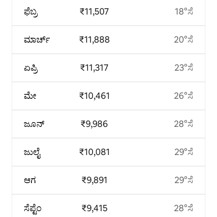
ಫೆಬ್ರ
₹11,507
18°ಸೆ
ಮಾರ್ಚ್
₹11,888
20°ಸೆ
ಏಪ್ರಿ
₹11,317
23°ಸೆ
ಮೇ
₹10,461
26°ಸೆ
ಜೂನ್
₹9,986
28°ಸೆ
ಜುಲೈ
₹10,081
29°ಸೆ
ಆಗ
₹9,891
29°ಸೆ
ಸೆಪ್ಟೆಂ
₹9,415
28°ಸೆ