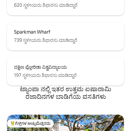
620 ಸ್ಥಳೀಯರು ಶಿಫಾರಸು ಮಾಡಿದ್ದಾರೆ
Sparkman Wharf
739 ಸ್ಥಳೀಯರು ಶಿಫಾರಸು ಮಾಡಿದ್ದಾರೆ
ದಕ್ಷಿಣ ಫ್ಲೋರಿಡಾ ವಿಶ್ವವಿದ್ಯಾಲಯ
197 ಸ್ಥಳೀಯರು ಶಿಫಾರಸು ಮಾಡಿದ್ದಾರೆ
ಟ್ಯಾಂಪಾ ನಲ್ಲಿ ಇತರ ಉತ್ತಮ ಐಷಾರಾಮಿ
ರಜಾದಿನಗಳ ಬಾಡಿಗೆಯ ವಸತಿಗಳು
ಗೆಸ್ಟ್‌ಗಳ ಅಚ್ಚುಮೆಚ್ಚಿನದು
ಗೆಸ್ಟ್‌ಗಳಿಗೆ ಅತಿ ಹೆಚ್ಚು ಅಚ್ಚುಮೆಚ್ಚಿನದು