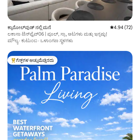
ಕ್ಯಾರೋಲ್‌ವುಡ್ ನಲ್ಲಿ ಮನೆ
5 ರಲ್ಲಿ 4.94 ಸರ
4.94 (72)
ಲಕಾಸಾ ಟೆನ್‌ಫೈವ್06 | ಪೂಲ್, ಸ್ಪಾ, ಆಟಗಳು ಮತ್ತು ಇನ್ನಷ್ಟು!
ಮೌಲ್ಯ
·
ಕುಟುಂಬ
·
ಒಳಾಂಗಣ ಸ್ಥಳಗಳು
ಗೆಸ್ಟ್‌ಗಳ ಅಚ್ಚುಮೆಚ್ಚಿನದು
ಗೆಸ್ಟ್‌ಗಳಿಗೆ ಅತಿ ಹೆಚ್ಚು ಅಚ್ಚುಮೆಚ್ಚಿನದು