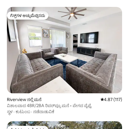
ಗೆಸ್ಟ್‌ಗಳ ಅಚ್ಚುಮೆಚ್ಚಿನದು
ಗೆಸ್ಟ್‌ಗಳ ಅಚ್ಚುಮೆಚ್ಚಿನದು
Riverview ನಲ್ಲಿ ಮನೆ
5 ರಲ್ಲಿ 4.87 ಸರಾ
4.87 (117)
ವಿಶಾಲವಾದ 4BR/2BA ರಿವರ್‌ವ್ಯೂ ಮನೆ • ವೇಗದ ವೈಫೈ
ಸ್ಥಳ
·
ಕುಟುಂಬ
·
ನಡೆದಾಡುವಿಕೆ