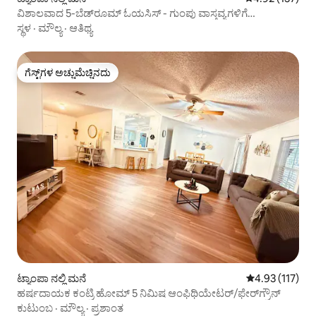
ವಿಶಾಲವಾದ 5-ಬೆಡ್‌ರೂಮ್ ಓಯಸಿಸ್ - ಗುಂಪು ವಾಸ್ತವ್ಯಗಳಿಗೆ
ಅದ್ಭುತವಾಗಿದೆ!
ಸ್ಥಳ
·
ಮೌಲ್ಯ
·
ಆತಿಥ್ಯ
ಗೆಸ್ಟ್‌ಗಳ ಅಚ್ಚುಮೆಚ್ಚಿನದು
ಗೆಸ್ಟ್‌ಗಳ ಅಚ್ಚುಮೆಚ್ಚಿನದು
ಟ್ಯಾಂಪಾ ನಲ್ಲಿ ಮನೆ
5 ರಲ್ಲಿ 4.93 ಸರಾ
4.93 (117)
ಹರ್ಷದಾಯಕ ಕಂಟ್ರಿ ಹೋಮ್ 5 ನಿಮಿಷ ಆಂಫಿಥಿಯೇಟರ್/ಫೇರ್‌ಗ್ರೌನ್
ಕುಟುಂಬ
·
ಮೌಲ್ಯ
·
ಪ್ರಶಾಂತ