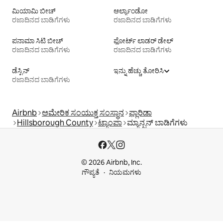
ಮಿಯಾಮಿ ಬೀಚ್
ಆರ್ಲ್ಯಾಂಡೋ
ರಜಾದಿನದ ಬಾಡಿಗೆಗಳು
ರಜಾದಿನದ ಬಾಡಿಗೆಗಳು
ಪನಾಮಾ ಸಿಟಿ ಬೀಚ್
ಫೋರ್ಟ್ ಲಾಡರ್ ಡೇಲ್
ರಜಾದಿನದ ಬಾಡಿಗೆಗಳು
ರಜಾದಿನದ ಬಾಡಿಗೆಗಳು
ಡೆಸ್ಟಿನ್
ಇನ್ನು ಹೆಚ್ಚು ತೋರಿಸಿ
ರಜಾದಿನದ ಬಾಡಿಗೆಗಳು
Airbnb
ಅಮೇರಿಕ ಸಂಯುಕ್ತ ಸಂಸ್ಥಾನ
ಫ್ಲಾರಿಡಾ
Hillsborough County
ಟ್ಯಾಂಪಾ
ಮ್ಯಾನ್ಷನ್‌ ಬಾಡಿಗೆಗಳು
© 2026 Airbnb, Inc.
ಗೌಪ್ಯತೆ
ನಿಯಮಗಳು