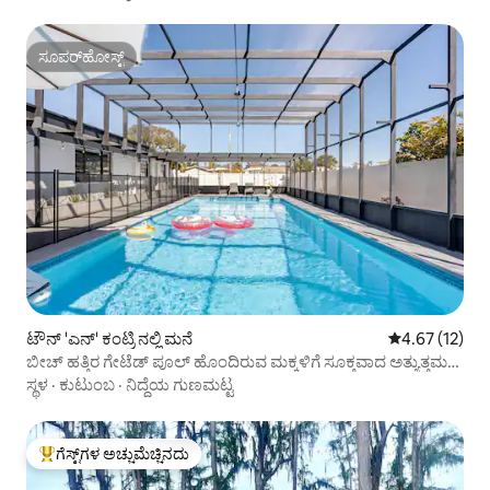
ಸೂಪರ್‌ಹೋಸ್ಟ್
ಸೂಪರ್‌ಹೋಸ್ಟ್
ಟೌನ್ 'ಎನ್' ಕಂಟ್ರಿ ನಲ್ಲಿ ಮನೆ
5 ರಲ್ಲಿ 4.67 ಸರ
4.67 (12)
ಬೀಚ್ ಹತ್ತಿರ ಗೇಟೆಡ್ ಪೂಲ್ ಹೊಂದಿರುವ ಮಕ್ಕಳಿಗೆ ಸೂಕ್ತವಾದ ಅತ್ಯುತ್ತಮ
ಮನೆ
ಸ್ಥಳ
·
ಕುಟುಂಬ
·
ನಿದ್ದೆಯ ಗುಣಮಟ್ಟ
ಗೆಸ್ಟ್‌ಗಳ ಅಚ್ಚುಮೆಚ್ಚಿನದು
ಗೆಸ್ಟ್‌ಗಳಿಗೆ ಅತಿ ಹೆಚ್ಚು ಅಚ್ಚುಮೆಚ್ಚಿನದು