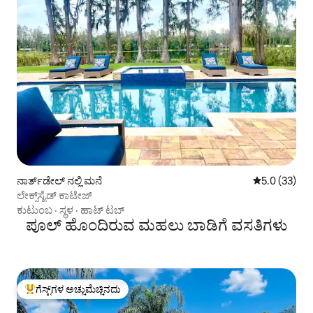
ನಾರ್ತ್‌ಡೇಲ್ ನಲ್ಲಿ ಮನೆ
5 ರಲ್ಲಿ 5.0 ಸರ
5.0 (33)
ಲೇಕ್ಸ್‌ಸೈಡ್ ಕಾಟೇಜ್
ಕುಟುಂಬ
·
ಸ್ಥಳ
·
ಹಾಟ್ ಟಬ್
ಪೂಲ್ ಹೊಂದಿರುವ ಮಹಲು ಬಾಡಿಗೆ ವಸತಿಗಳು
ಗೆಸ್ಟ್‌ಗಳ ಅಚ್ಚುಮೆಚ್ಚಿನದು
ಗೆಸ್ಟ್‌ಗಳಿಗೆ ಅತಿ ಹೆಚ್ಚು ಅಚ್ಚುಮೆಚ್ಚಿನದು