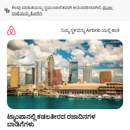
ವಿಷಯಕ್ಕೆ
ಕೆಲವು ಮಾಹಿತಿಯನ್ನು ಸ್ವಯಂಚಾಲಿತವಾಗಿ ಅನುವಾದಿಸಲಾಗಿದೆ. 
ಮೂಲ 
ಹೋಗಿ
ಭಾಷೆಯನ್ನು ತೋರಿಸಿ
ನಿಮ್ಮ ಸ್ಥಳವನ್ನು Airbnb ಯಲ್ಲಿ ಹಾಕಿ
ಟ್ಯಾಂಪಾನಲ್ಲಿ ಕಡಲತೀರದ ರಜಾದಿನಗಳ
ಬಾಡಿಗೆಗಳು