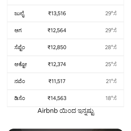
ಜುಲೈ
₹13,516
29°ಸೆ
ಆಗ
₹12,564
29°ಸೆ
ಸೆಪ್ಟೆಂ
₹12,850
28°ಸೆ
ಅಕ್ಟೋ
₹12,374
25°ಸೆ
ನವೆಂ
₹11,517
21°ಸೆ
ಡಿಸೆಂ
₹14,563
18°ಸೆ
Airbnb ಯಿಂದ ಇನ್ನಷ್ಟು