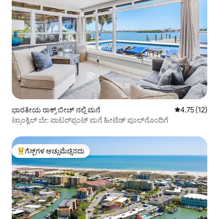
ಭಾರತೀಯ ರಾಕ್ಸ್ ಬೀಚ್ ನಲ್ಲಿ ಮನೆ
5 ರಲ್ಲಿ 4.75 ಸರ
4.75 (12)
ಟ್ರಾಂಕ್ವಿಲ್ ಬೇ: ವಾಟರ್‌ಫ್ರಂಟ್ ಮನೆ ಹೀಟೆಡ್ ಪೂಲ್‌ನೊಂದಿಗೆ
ಗೆಸ್ಟ್‌ಗಳ ಅಚ್ಚುಮೆಚ್ಚಿನದು
ಗೆಸ್ಟ್‌ಗಳಿಗೆ ಅತಿ ಹೆಚ್ಚು ಅಚ್ಚುಮೆಚ್ಚಿನದು