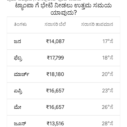
ಟ್ಯಾಂಪಾ ಗೆ ಭೇಟಿ ನೀಡಲು ಉತ್ತಮ ಸಮಯ
ಯಾವುದು?
ತಿಂಗಳು
ಸರಾಸರಿ ಬೆಲೆ
ಸರಾಸರಿ ತಾಪಮಾನ
ಜನ
₹14,087
17°ಸೆ
ಫೆಬ್ರ
₹17,799
18°ಸೆ
ಮಾರ್ಚ್
₹18,180
20°ಸೆ
ಏಪ್ರಿ
₹16,657
23°ಸೆ
ಮೇ
₹16,657
26°ಸೆ
ಜೂನ್
₹13,516
28°ಸೆ