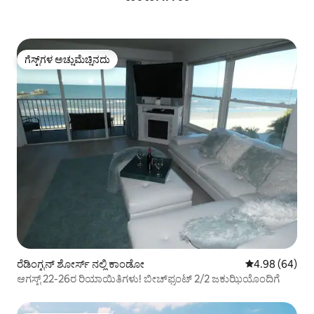
ಗೆಸ್ಟ್‌ಗಳ ಅಚ್ಚುಮೆಚ್ಚಿನದು
ಗೆಸ್ಟ್‌ಗಳ ಅಚ್ಚುಮೆಚ್ಚಿನದು
ರೆಡಿಂಗ್ಟನ್ ಶೋರ್ಸ್ ನಲ್ಲಿ ಕಾಂಡೋ
5 ರಲ್ಲಿ 4.98 ಸರ
4.98 (64)
ಆಗಸ್ಟ್ 22-26ರ ರಿಯಾಯಿತಿಗಳು! ಬೀಚ್‌ಫ್ರಂಟ್ 2/2 ಜಕುಝಿಯೊಂದಿಗೆ