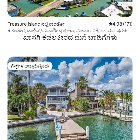
Treasure Island ನಲ್ಲಿ ಕಾಂಡೋ
5 ರಲ್ಲಿ 4.98 ಸರಾ
4.98 (171)
ಕಡಲತೀರ, ಡಾಲ್ಫಿನ್/ಮನಾಟೀ ದೃಶ್ಯಗಳು, ಮೀನುಗಾರಿಕೆ, ಸೂರ್ಯಾಸ್ತಗಳು
ಖಾಸಗಿ ಕಡಲತೀರದ ಮನೆ ಬಾಡಿಗೆಗಳು
ಗೆಸ್ಟ್‌ಗಳ ಅಚ್ಚುಮೆಚ್ಚಿನದು
ಗೆಸ್ಟ್‌ಗಳ ಅಚ್ಚುಮೆಚ್ಚಿನದು