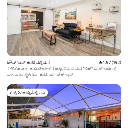
ಟೌನ್ 'ಎನ್' ಕಂಟ್ರಿ ನಲ್ಲಿ ಮನೆ
5 ರಲ್ಲಿ 4.97 ಸರಾ
4.97 (192)
TPAAirport ಕಡಲತೀರಗಳಿಗೆ ಹತ್ತಿರವಿರುವ ಮನೆ *ಬಕ್ಸ್* ಬುಶ್‌ಗಾರ್ಡನ್ಸ್
ಒಳಾಂಗಣ ಸ್ಥಳಗಳು
·
ಕುಟುಂಬ
·
ಚೆಕ್-ಇನ್
ಗೆಸ್ಟ್‌ಗಳ ಅಚ್ಚುಮೆಚ್ಚಿನದು
ಗೆಸ್ಟ್‌ಗಳ ಅಚ್ಚುಮೆಚ್ಚಿನದು