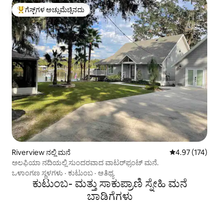
ಗೆಸ್ಟ್‌ಗಳ ಅಚ್ಚುಮೆಚ್ಚಿನದು
ಗೆಸ್ಟ್‌ಗಳಿಗೆ ಅತಿ ಹೆಚ್ಚು ಅಚ್ಚುಮೆಚ್ಚಿನದು
Riverview ನಲ್ಲಿ ಮನೆ
5 ರಲ್ಲಿ 4.97 ಸರಾ
4.97 (174)
ಅಲಫಿಯಾ ನದಿಯಲ್ಲಿ ಸುಂದರವಾದ ವಾಟರ್‌ಫ್ರಂಟ್ ಮನೆ.
ಒಳಾಂಗಣ ಸ್ಥಳಗಳು
·
ಕುಟುಂಬ
·
ಆತಿಥ್ಯ
ಕುಟುಂಬ- ಮತ್ತು ಸಾಕುಪ್ರಾಣಿ ಸ್ನೇಹಿ ಮನೆ
ಬಾಡಿಗೆಗಳು