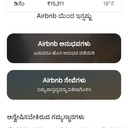
ಡಿಸೆಂ
₹15,311
18°ಸೆ
Airbnb ಯಿಂದ ಇನ್ನಷ್ಟು
Airbnb ಅನುಭವಗಳು
ಏನಾದರೂ ಹೊಸ ಅನುಭವ ಪಡೆಯಿರಿ
Airbnb ಸೇವೆಗಳು
ನಿಮ್ಮ ವಾಸ್ತವ್ಯವನ್ನು ವಿಶೇಷಗೊಳಿಸಿ
ಅನ್ವೇಷಿಸಬೇಕಿರುವ ಗಮ್ಯಸ್ಥಾನಗಳು