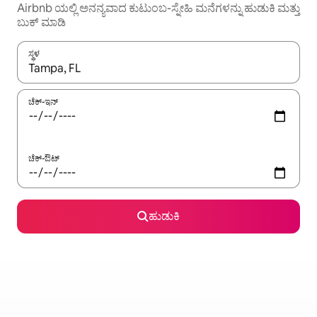
Airbnb ಯಲ್ಲಿ ಅನನ್ಯವಾದ ಕುಟುಂಬ-ಸ್ನೇಹಿ ಮನೆಗಳನ್ನು ಹುಡುಕಿ ಮತ್ತು
ಬುಕ್ ಮಾಡಿ
ಸ್ಥಳ
ಫಲಿತಾಂಶಗಳು ಲಭ್ಯವಿರುವಾಗ, ಅಪ್ ಮತ್ತು ಡೌನ್ ಬಾಣದ ಕೀಲಿಗಳೊಂದಿಗೆ ನ್ಯಾವಿಗೇಟ
ಚೆಕ್-ಇನ್
ಚೆಕ್-ಔಟ್
ಹುಡುಕಿ