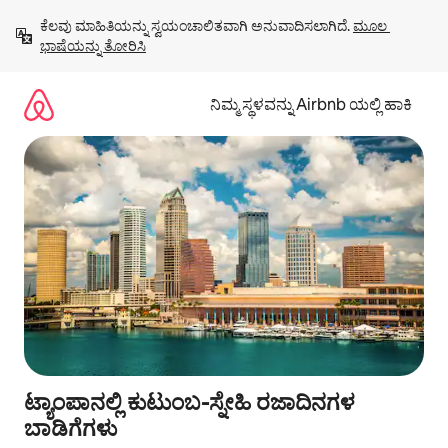
ವಿಷಯಕ್ಕೆ
ಕೆಲವು ಮಾಹಿತಿಯನ್ನು ಸ್ವಯಂಚಾಲಿತವಾಗಿ ಅನುವಾದಿಸಲಾಗಿದೆ. 
ಮೂಲ 
ಹೋಗಿ
ಭಾಷೆಯನ್ನು ತೋರಿಸಿ
ನಿಮ್ಮ ಸ್ಥಳವನ್ನು Airbnb ಯಲ್ಲಿ ಹಾಕಿ
ಟ್ಯಾಂಪಾನಲ್ಲಿ ಕುಟುಂಬ-ಸ್ನೇಹಿ ರಜಾದಿನಗಳ
ಬಾಡಿಗೆಗಳು