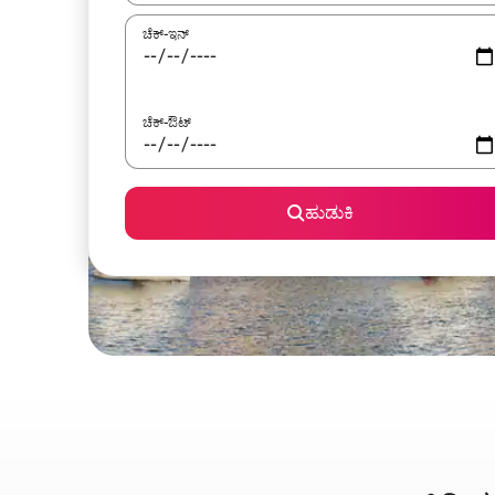
ಚೆಕ್-ಇನ್
ಚೆಕ್-ಔಟ್
ಹುಡುಕಿ