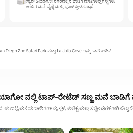
ಸ್ಯಾನ್ ಡಿಯಾಗೋ ನಗರದಲ್ಲಿನ ಬಾಡಿಗೆ ವಸತಿಗಳಲ್ಲಿ ಗೆಸ್ಟ್‌ಗಳು
ಅಡುಗೆ ಮನೆ, ವೈಫೈ ಮತ್ತು ಪೂಲ್ ಪ್ರೀತಿಸುತ್ತಾರೆ
an Diego Zoo Safari Park ಮತ್ತು La Jolla Cove ಅನ್ನು ಒಳಗೊಂಡಿವೆ.
ಡಿಯಾಗೋ ನಲ್ಲಿ ಟಾಪ್-ರೇಟೆಡ್ ಸಣ್ಣ ಮನೆ ಬಾಡಿಗೆ
್ತಾರೆ: ಈ ಪುಟ್ಟ ಮನೆಯ ಬಾಡಿಗೆಗಳನ್ನು ಸ್ಥಳ, ಶುಚಿತ್ವ ಮತ್ತು ಹೆಚ್ಚಿನವುಗಳಿಗಾಗಿ ಹೆಚ್