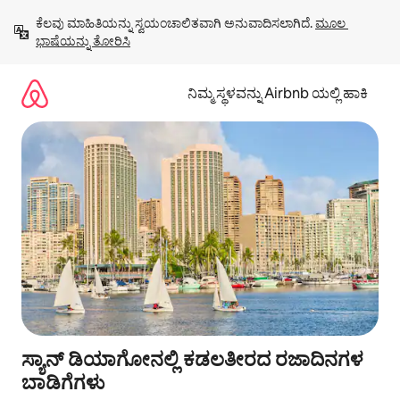
ವಿಷಯಕ್ಕೆ
ಕೆಲವು ಮಾಹಿತಿಯನ್ನು ಸ್ವಯಂಚಾಲಿತವಾಗಿ ಅನುವಾದಿಸಲಾಗಿದೆ. 
ಮೂಲ 
ಹೋಗಿ
ಭಾಷೆಯನ್ನು ತೋರಿಸಿ
ನಿಮ್ಮ ಸ್ಥಳವನ್ನು Airbnb ಯಲ್ಲಿ ಹಾಕಿ
ಸ್ಯಾನ್ ಡಿಯಾಗೋನಲ್ಲಿ ಕಡಲತೀರದ ರಜಾದಿನಗಳ
ಬಾಡಿಗೆಗಳು