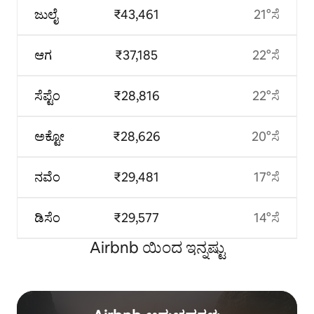
ಜುಲೈ
₹43,461
21°ಸೆ
ಆಗ
₹37,185
22°ಸೆ
ಸೆಪ್ಟೆಂ
₹28,816
22°ಸೆ
ಅಕ್ಟೋ
₹28,626
20°ಸೆ
ನವೆಂ
₹29,481
17°ಸೆ
ಡಿಸೆಂ
₹29,577
14°ಸೆ
Airbnb ಯಿಂದ ಇನ್ನಷ್ಟು