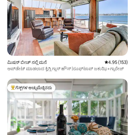
ಮಿಷನ್ ಬೀಚ್ ನಲ್ಲಿ ಮನೆ
5 ರಲ್ಲಿ 4.95 ಸರಾ
4.95 (153)
ಅಪ್‌ಡೇಟ್ ಮಾಡಲಾದ ಕ್ವಿಗ್ಲಿ ಗ್ಲಾಸ್ ಹೌಸ್ |ರೂಫ್‌ಟಾಪ್ ಜಕುಝಿ+ಗ್ಯಾರೇಜ್
ಗೆಸ್ಟ್‌ಗಳ ಅಚ್ಚುಮೆಚ್ಚಿನದು
ಗೆಸ್ಟ್‌ಗಳಿಗೆ ಅತಿ ಹೆಚ್ಚು ಅಚ್ಚುಮೆಚ್ಚಿನದು