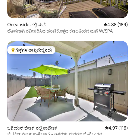
Oceanside ನಲ್ಲಿ ಮನೆ
5 ರಲ್ಲಿ 4.88 ಸರಾ
4.88 (189)
ಹೊಸದಾಗಿ ನವೀಕರಿಸಿದ ಹಂಚಿಕೊಳ್ಳದ ಕಡಲತೀರದ ಮನೆ W/SPA
ಗೆಸ್ಟ್‌ಗಳ ಅಚ್ಚುಮೆಚ್ಚಿನದು
ಗೆಸ್ಟ್‌ಗಳಿಗೆ ಅತಿ ಹೆಚ್ಚು ಅಚ್ಚುಮೆಚ್ಚಿನದು
ಒಶಿಯನ್ ಬೀಚ್ ನಲ್ಲಿ ಕಾಟೇಜ್
5 ರಲ್ಲಿ 4.97 ಸರಾ
4.97 (116)
ಬ್ರೈಟನ್ ಬೀಚ್ ಕಾಟೇಜ್ 2 - ಅಕ್ಷರಶಃ ಮರಳಿನ ಮೆಟ್ಟಿಲುಗಳು