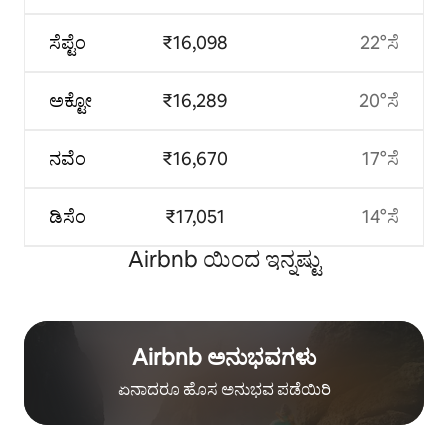
ಸೆಪ್ಟೆಂ
₹16,098
22°ಸೆ
ಅಕ್ಟೋ
₹16,289
20°ಸೆ
ನವೆಂ
₹16,670
17°ಸೆ
ಡಿಸೆಂ
₹17,051
14°ಸೆ
Airbnb ಯಿಂದ ಇನ್ನಷ್ಟು
Airbnb ಅನುಭವಗಳು
ಏನಾದರೂ ಹೊಸ ಅನುಭವ ಪಡೆಯಿರಿ