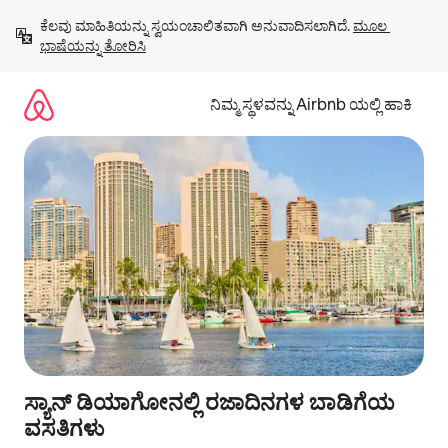
ವಿಷಯಕ್ಕೆ
ಕೆಲವು ಮಾಹಿತಿಯನ್ನು ಸ್ವಯಂಚಾಲಿತವಾಗಿ ಅನುವಾದಿಸಲಾಗಿದೆ. 
ಮೂಲ 
ಹೋಗಿ
ಭಾಷೆಯನ್ನು ತೋರಿಸಿ
ನಿಮ್ಮ ಸ್ಥಳವನ್ನು Airbnb ಯಲ್ಲಿ ಹಾಕಿ
ಸ್ಯಾನ್ ಡಿಯಾಗೋನಲ್ಲಿ ರಜಾದಿನಗಳ ಬಾಡಿಗೆಯ
ವಸತಿಗಳು