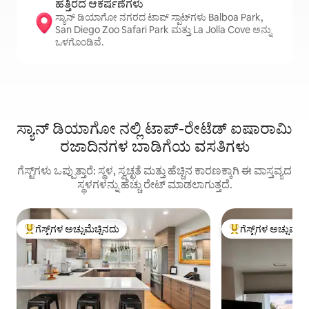
ಹತ್ತಿರದ ಆಕರ್ಷಣೆಗಳು
ಸ್ಯಾನ್ ಡಿಯಾಗೋ ನಗರದ ಟಾಪ್ ಸ್ಪಾಟ್‌ಗಳು Balboa Park,
San Diego Zoo Safari Park ಮತ್ತು La Jolla Cove ಅನ್ನು
ಒಳಗೊಂಡಿವೆ.
ಸ್ಯಾನ್ ಡಿಯಾಗೋ ನಲ್ಲಿ ಟಾಪ್-ರೇಟೆಡ್ ಐಷಾರಾಮಿ
ರಜಾದಿನಗಳ ಬಾಡಿಗೆಯ ವಸತಿಗಳು
ಗೆಸ್ಟ್‌ಗಳು ಒಪ್ಪುತ್ತಾರೆ: ಸ್ಥಳ, ಸ್ವಚ್ಛತೆ ಮತ್ತು ಹೆಚ್ಚಿನ ಕಾರಣಕ್ಕಾಗಿ ಈ ವಾಸ್ತವ್ಯದ
ಸ್ಥಳಗಳನ್ನು ಹೆಚ್ಚು ರೇಟ್ ಮಾಡಲಾಗುತ್ತದೆ.
ಗೆಸ್ಟ್‌ಗಳ ಅಚ್ಚುಮೆಚ್ಚಿನದು
ಗೆಸ್ಟ್‌ಗಳ ಅಚ್ಚುಮೆಚ್
ಗೆಸ್ಟ್‌ಗಳಿಗೆ ಅತಿ ಹೆಚ್ಚು ಅಚ್ಚುಮೆಚ್ಚಿನದು
ಗೆಸ್ಟ್‌ಗಳಿಗೆ ಅತಿ ಹೆಚ್ಚು