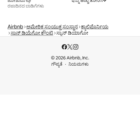
ಜೋಶುವಾ ಟ್ರೀ
ಇನ್ನು ಹೆಚ್ಚು ತೋರಿಸಿ
ರಜಾದಿನದ ಬಾಡಿಗೆಗಳು
Airbnb
ಅಮೇರಿಕ ಸಂಯುಕ್ತ ಸಂಸ್ಥಾನ
ಕ್ಯಾಲಿಫೊರ್ನಿಯ
ಸಾನ್ ಡಿಯೆಗೋ ಕೌಂಟಿ
ಸ್ಯಾನ್ ಡಿಯಾಗೋ
© 2026 Airbnb, Inc.
ಗೌಪ್ಯತೆ
ನಿಯಮಗಳು