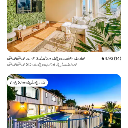
ಡೌನ್‌ಟೌನ್ ಸಾನ್ ಡಿಯೆಗೋ ನಲ್ಲಿ ಅಪಾರ್ಟ್‌ಮಂಟ್
5 ರಲ್ಲಿ 4.93 ಸರ
4.93 (14)
ಡೌನ್‌ಟೌನ್ SD ಯಲ್ಲಿ ಆಧುನಿಕ ಸ್ಕೈ ಓಯಸಿಸ್
ಗೆಸ್ಟ್‌ಗಳ ಅಚ್ಚುಮೆಚ್ಚಿನದು
ಗೆಸ್ಟ್‌ಗಳ ಅಚ್ಚುಮೆಚ್ಚಿನದು