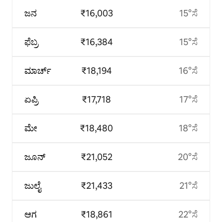
ಜನ
₹16,003
15°ಸೆ
ಫೆಬ್ರ
₹16,384
15°ಸೆ
ಮಾರ್ಚ್
₹18,194
16°ಸೆ
ಏಪ್ರಿ
₹17,718
17°ಸೆ
ಮೇ
₹18,480
18°ಸೆ
ಜೂನ್
₹21,052
20°ಸೆ
ಜುಲೈ
₹21,433
21°ಸೆ
ಆಗ
₹18,861
22°ಸೆ