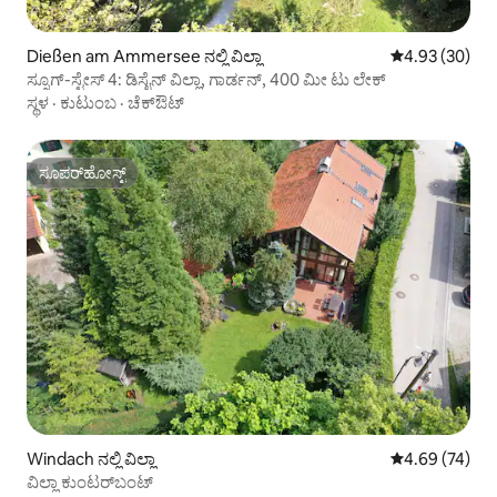
Dießen am Ammersee ನಲ್ಲಿ ವಿಲ್ಲಾ
5 ರಲ್ಲಿ 4.93 ಸರ
4.93 (30)
ಸ್ನೂಗ್-ಸ್ಟೇಸ್ 4: ಡಿಸೈನ್ ವಿಲ್ಲಾ, ಗಾರ್ಡನ್, 400 ಮೀ ಟು ಲೇಕ್
ಸ್ಥಳ
·
ಕುಟುಂಬ
·
ಚೆಕ್‌ಔಟ್
ಸೂಪರ್‌ಹೋಸ್ಟ್
ಸೂಪರ್‌ಹೋಸ್ಟ್
Windach ನಲ್ಲಿ ವಿಲ್ಲಾ
5 ರಲ್ಲಿ 4.69 ಸರ
4.69 (74)
ವಿಲ್ಲಾ ಕುಂಟರ್‌ಬಂಟ್