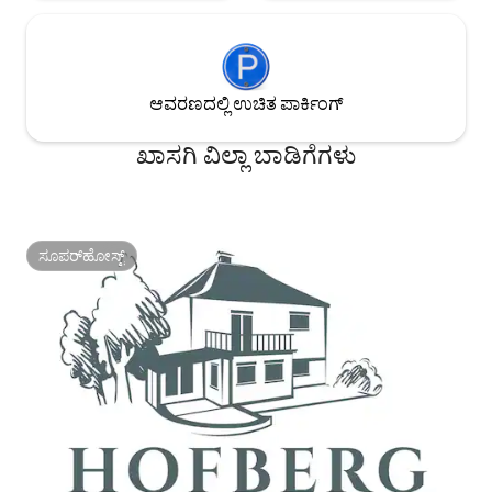
ನಿರ್ಗಮನಕ್ಕೆ, ಸುಮಾರು
ನೀವು ಮಲಗುವ ಕೋಣೆ, ವರ್ಲ್‌ಪೂಲ್ ಟಬ್
ಮೂಲಕ ನಗರ ಕೇಂದ್ರಕ್ಕೆ
ಹೊಂದಿರುವ ಬಾತ್‌ರೂಮ್ ಮತ್ತು ಪ್ರತ್ಯೇಕ ಶವರ್
ವಿಲ್ಲಿ ಮತ್ತು ಬೆಪ್ಪೊ ಕೂಡ
ರೂಮ್ ಹೊಂದಿರುವ ಮಾಸ್ಟರ್ ಸೂಟ್, ಜೊತೆಗೆ ಗೆಸ್ಟ್
ಬಾತ್‌ರೂಮ್ ಮತ್ತು ಹದಿಹರೆಯದವರ ರೂಮ್ ಅನ್ನು
ಕಾಣುತ್ತೀರಿ. ಎಲ್ಲಾ ರೂಮ್‌ಗಳು ಸುತ್ತಮುತ್ತಲಿನ 50
ಆವರಣದಲ್ಲಿ ಉಚಿತ ಪಾರ್ಕಿಂಗ್
ಚ.ಮೀ. ಟೆರೇಸ್‌ಗೆ ನೇರ ಪ್ರವೇಶವನ್ನು ಹೊಂದಿವೆ.
ಉದ್ಯಾನಕ್ಕೆ ನಿರ್ಗಮನವಿರುವ ನೆಲಮಹಡಿಯ
ಖಾಸಗಿ ವಿಲ್ಲಾ ಬಾಡಿಗೆಗಳು
ಮನೆಯಲ್ಲಿ ಬಂಕ್ ಬೆಡ್‌ ಇರುವ ಮಕ್ಕಳ ಕೋಣೆ,
ಆಟಗಳ ಕೋಣೆ ಮತ್ತು ರೇನ್ ಶವರ್ ಇರುವ ಮಕ್ಕಳ
ಬಾತ್‌ರೂಮ್ ಇದೆ.
ಸೂಪರ್‌ಹೋಸ್ಟ್
ಸೂಪರ್‌ಹೋಸ್ಟ್