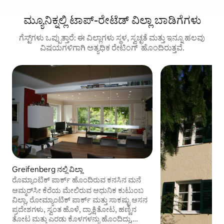
ಮ್ಯೂನಿಕ್ನಲ್ಲಿ ಟಾಪ್-ರೇಟೆಡ್ ವಿಲ್ಲಾ ಬಾಡಿಗೆಗಳು
ಗೆಸ್ಟ್‌ಗಳು ಒಪ್ಪುತ್ತಾರೆ: ಈ ವಿಲ್ಲಾಗಳು ಸ್ಥಳ, ಸ್ವಚ್ಛತೆ ಮತ್ತು ಇನ್ನೂ ಹಲವು
ವಿಷಯಗಳಿಗಾಗಿ ಅತ್ಯಧಿಕ ರೇಟಿಂಗ್ ‌ ಹೊಂದಿರುತ್ತವೆ.
Greifenberg ನಲ್ಲಿ ವಿಲ್ಲಾ
ರೊಮ್ಯಾಂಟಿಕ್ ಪಾರ್ಕ್ ಹೊಂದಿರುವ ಕನಸಿನ ಮನೆ
ಆಮ್ಮರ್‌ಸೀ ಕೆರೆಯ ಮೇಲಿರುವ ಆಧುನಿಕ ಕುಟುಂಬ
ವಿಲ್ಲಾ, ರೋಮ್ಯಾಂಟಿಕ್ ಪಾರ್ಕ್ ಮತ್ತು ಸಾಕಷ್ಟು ಆಸನ
ಪ್ರದೇಶಗಳು, ಸ್ವಂತ ಹೊಳೆ, ದ್ರಾಕ್ಷಿತೋಟ, ಹಣ್ಣಿನ
ತೋಟ ಮತ್ತು ಎರಡು ಕೊಳಗಳನ್ನು ಹೊಂದಿದ್ದು,