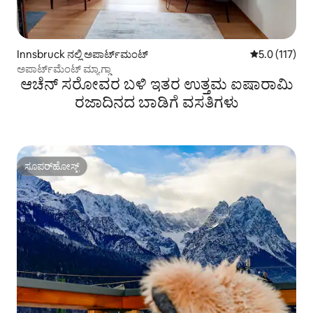
Innsbruck ನಲ್ಲಿ ಅಪಾರ್ಟ್‌ಮಂಟ್
5 ರಲ್ಲಿ 5.0 ಸರ
5.0 (117)
ಅಪಾರ್ಟ್‌ಮೆಂಟ್ ಮ್ಯಾಗ್ಡಾ
ಆಚೆನ್ ಸರೋವರ ಬಳಿ ಇತರ ಉತ್ತಮ ಐಷಾರಾಮಿ
ರಜಾದಿನದ ಬಾಡಿಗೆ ವಸತಿಗಳು
ಸೂಪರ್‌ಹೋಸ್ಟ್
ಸೂಪರ್‌ಹೋಸ್ಟ್