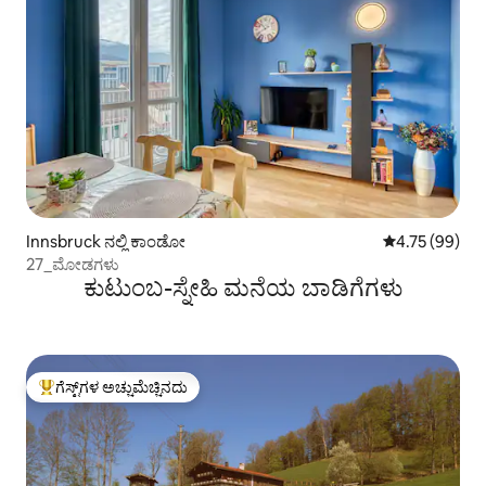
Innsbruck ನಲ್ಲಿ ಕಾಂಡೋ
5 ರಲ್ಲಿ 4.75 ಸರ
4.75 (99)
27_ಮೋಡಗಳು
ಕುಟುಂಬ-ಸ್ನೇಹಿ ಮನೆಯ ಬಾಡಿಗೆಗಳು
ಗೆಸ್ಟ್‌ಗಳ ಅಚ್ಚುಮೆಚ್ಚಿನದು
ಗೆಸ್ಟ್‌ಗಳಿಗೆ ಅತಿ ಹೆಚ್ಚು ಅಚ್ಚುಮೆಚ್ಚಿನದು