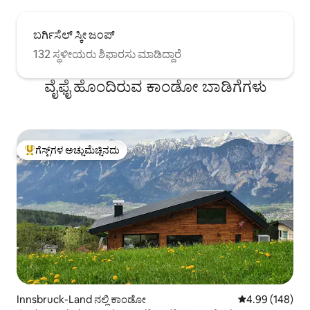
ಬರ್ಗಿಸೆಲ್ ಸ್ಕೀ ಜಂಪ್
132 ಸ್ಥಳೀಯರು ಶಿಫಾರಸು ಮಾಡಿದ್ದಾರೆ
ವೈಫೈ ಹೊಂದಿರುವ ಕಾಂಡೋ ಬಾಡಿಗೆಗಳು
ಗೆಸ್ಟ್‌ಗಳ ಅಚ್ಚುಮೆಚ್ಚಿನದು
ಗೆಸ್ಟ್‌ಗಳಿಗೆ ಅತಿ ಹೆಚ್ಚು ಅಚ್ಚುಮೆಚ್ಚಿನದು
Innsbruck-Land ನಲ್ಲಿ ಕಾಂಡೋ
5 ರಲ್ಲಿ 4.99 ಸರಾ
4.99 (148)