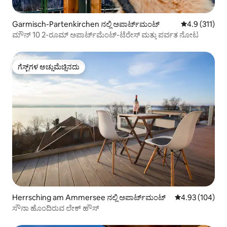
Garmisch-Partenkirchen ನಲ್ಲಿ ಅಪಾರ್ಟ್‌ಮಂಟ್
5 ರಲ್ಲಿ 4.9 ಸರಾ
4.9 (311)
ಮೌನ್ 10 2-ರೂಮ್ ಅಪಾರ್ಟ್‌ಮೆಂಟ್-ಟೆರೇಸ್ ಮತ್ತು ಪರ್ವತ ನೋಟ
ಗೆಸ್ಟ್‌ಗಳ ಅಚ್ಚುಮೆಚ್ಚಿನದು
ಗೆಸ್ಟ್‌ಗಳ ಅಚ್ಚುಮೆಚ್ಚಿನದು
Herrsching am Ammersee ನಲ್ಲಿ ಅಪಾರ್ಟ್‌ಮಂಟ್
5 ರಲ್ಲಿ 4.93 ಸರಾ
4.93 (104)
ಸೌನಾ ಹೊಂದಿರುವ ಲೇಕ್ ಹೌಸ್