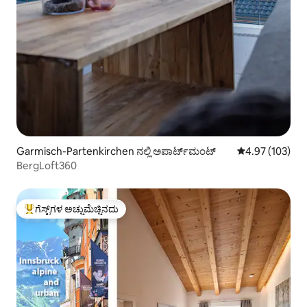
Garmisch-Partenkirchen ನಲ್ಲಿ ಅಪಾರ್ಟ್‌ಮಂಟ್
5 ರಲ್ಲಿ 4.97 ಸರಾ
4.97 (103)
BergLoft360
ಗೆಸ್ಟ್‌ಗಳ ಅಚ್ಚುಮೆಚ್ಚಿನದು
ಗೆಸ್ಟ್‌ಗಳಿಗೆ ಅತಿ ಹೆಚ್ಚು ಅಚ್ಚುಮೆಚ್ಚಿನದು