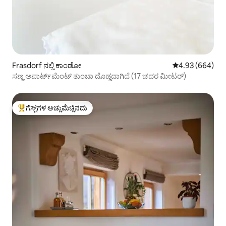
Frasdorf ನಲ್ಲಿ ಕಾಂಡೋ
5 ರಲ್ಲಿ 4.93 ಸರಾ
4.93 (664)
ಸಣ್ಣ ಅಪಾರ್ಟ್‌ಮೆಂಟ್ ತುಂಬಾ ದೊಡ್ಡದಾಗಿದೆ (17 ಚದರ ಮೀಟರ್)
ಗೆಸ್ಟ್‌ಗಳ ಅಚ್ಚುಮೆಚ್ಚಿನದು
ಗೆಸ್ಟ್‌ಗಳಿಗೆ ಅತಿ ಹೆಚ್ಚು ಅಚ್ಚುಮೆಚ್ಚಿನದು