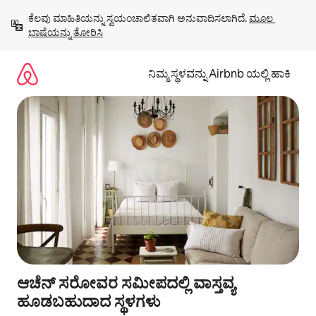
ವಿಷಯಕ್ಕೆ
ಕೆಲವು ಮಾಹಿತಿಯನ್ನು ಸ್ವಯಂಚಾಲಿತವಾಗಿ ಅನುವಾದಿಸಲಾಗಿದೆ. 
ಮೂಲ 
ಹೋಗಿ
ಭಾಷೆಯನ್ನು ತೋರಿಸಿ
ನಿಮ್ಮ ಸ್ಥಳವನ್ನು Airbnb ಯಲ್ಲಿ ಹಾಕಿ
ಆಚೆನ್ ಸರೋವರ ಸಮೀಪದಲ್ಲಿ ವಾಸ್ತವ್ಯ
ಹೂಡಬಹುದಾದ ಸ್ಥಳಗಳು