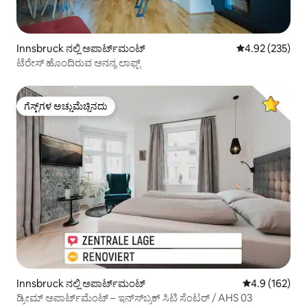
Innsbruck ನಲ್ಲಿ ಅಪಾರ್ಟ್‌ಮಂಟ್
5 ರಲ್ಲಿ 4.92 ಸರಾ
4.92 (235)
ಟೆರೇಸ್ ಹೊಂದಿರುವ ಅನನ್ಯ ಲಾಫ್ಟ್
ಗೆಸ್ಟ್‌ಗಳ ಅಚ್ಚುಮೆಚ್ಚಿನದು
ಗೆಸ್ಟ್‌ಗಳ ಅಚ್ಚುಮೆಚ್ಚಿನದು
Innsbruck ನಲ್ಲಿ ಅಪಾರ್ಟ್‌ಮಂಟ್
5 ರಲ್ಲಿ 4.9 ಸರಾ
4.9 (162)
ಡ್ರೀಮ್ ಅಪಾರ್ಟ್‌ಮೆಂಟ್ – ಇನ್‌ಸ್‌ಬ್ರಕ್ ಸಿಟಿ ಸೆಂಟರ್ / AHS 03