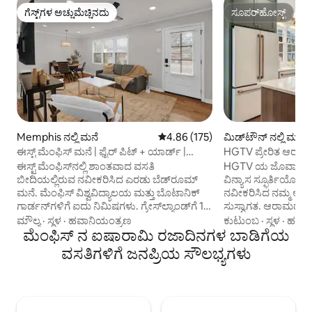
ಗೆಸ್ಟ್‌ಗಳ ಅಚ್ಚುಮೆಚ್ಚಿನದು
ಸೂಪರ್‌ಹೋಸ್ಟ್
ಗೆಸ್ಟ್‌ಗಳ ಅಚ್ಚುಮೆಚ್ಚಿನದು
ಸೂಪರ್‌ಹೋಸ್ಟ್
Memphis ನಲ್ಲಿ ಮನೆ
5 ರಲ್ಲಿ 4.86 ಸರಾಸರಿ ರೇಟಿಂಗ್, 175 ವಿ
4.86 (175)
ಮಿಡ್‌ಟೌನ್ ನಲ್ಲಿ ಮನೆ
ಈಸ್ಟ್ ಮೆಂಫಿಸ್ ಮನೆ | ಫೈರ್ ಪಿಟ್ + ಯಾರ್ಡ್ |
HGTV ಪ್ರೇರಿತ ಆರಾಮ
ಸಾಕುಪ್ರಾಣಿಗಳನ್ನು ಇರಿಸಬಹುದು
ಈಸ್ಟ್ ಮೆಂಫಿಸ್‌ನಲ್ಲಿ ಶಾಂತವಾದ ವಸತಿ
HGTV ಯ ಜೊವಾನ್ನಾ ಗೇನ್
ಬೀದಿಯಲ್ಲಿರುವ ನವೀಕರಿಸಿದ ಎರಡು ಬೆಡ್‌ರೂಮ್
ವಿನ್ಯಾಸ ಸ್ಫೂರ್ತಿಯೊಂದಿ
ಮನೆ. ಮೆಂಫಿಸ್ ವಿಶ್ವವಿದ್ಯಾಲಯ ಮತ್ತು ಬೊಟಾನಿಕ್
ನವೀಕರಿಸಿದ ನಮ್ಮ ಆರಾ
ಗಾರ್ಡನ್‌ಗಳಿಗೆ ಐದು ನಿಮಿಷಗಳು. ಗ್ರೇಸ್‌ಲ್ಯಾಂಡ್‌ಗೆ 15
ಸುಸ್ವಾಗತ. ಆರಾಮದ
ನಿಮಿಷಗಳು. ಬೀಲ್ ಸ್ಟ್ರೀಟ್ ಮತ್ತು ಡೌನ್‌ಟೌನ್‌ಗೆ 20
ಆನಂದಿಸಿ ಮತ್ತು ದೊಡ್ಡ ಡೆ
ಮೌಲ್ಯ
·
ಸ್ಥಳ
·
ಹವಾನಿಯಂತ್ರಣ
ಕುಟುಂಬ
·
ಸ್ಥಳ
·
ಹತ್ತಿರ
ನಿಮಿಷಗಳು. ವಿಶೇಷತೆ: ಬೆಂಕಿ ಹೊತ್ತಿಸುವ ಸ್ಥಳವಿರುವ,
ಮೆಂಫಿಸ್ ನ ಐಷಾರಾಮಿ ರಜಾದಿನಗಳ ಬಾಡಿಗೆಯ
ಎಲ್ಲಾ ಮೆಂಫಿಸ್‌ಗಳಿಗೆ ಕ
ಸಂಪೂರ್ಣ ಬೇಲಿಯಿಂದ ಸುತ್ತುವರಿದ ಹಿತ್ತಲು,
ನಿಮ್ಮ ಪರಿಪೂರ್ಣ ವಿಹಾರ! ~2 ಕ್ವೀನ್ ಬೆಡ್‌ಗಳು 
ವಸತಿಗಳಿಗೆ ಜನಪ್ರಿಯ ಸೌಲಭ್ಯಗಳು
ಸಾಕುಪ್ರಾಣಿಗಳಿಗೆ ಮತ್ತು ಸಂಜೆ ಹೊರಾಂಗಣದಲ್ಲಿ
1 ಪುಲ್ ಔಟ್ ಸೋಫಾ ~
ಅಡುಗೆ ಮಾಡಲು ಸೂಕ್ತವಾಗಿದೆ. ಎರಡು ಕ್ವೀನ್
~ಪ್ಯಾಟಿಯೋ ಡಬ್ಲ್ಯೂ/ ಗ
ಬೆಡ್‌ರೂಮ್‌ಗಳು, ಹೆಚ್ಚುವರಿ ಅತಿಥಿಗಳಿಗಾಗಿ ಒಂದು
~ರೋಕು ಟಿವಿಗಳು ~ಆ
ಫ್ಯೂಟಾನ್ ಮತ್ತು ಸಂಪೂರ್ಣವಾಗಿ ಸಜ್ಜುಗೊಳಿಸಲಾದ
ಸಂಗ್ರಹವಾಗಿರುವ ಅಡುಗೆ
ಅಡುಗೆಮನೆ. ಸ್ಮಾರ್ಟ್ ಲಾಕ್ ಮೂಲಕ ಸ್ವಯಂ ಚೆಕ್-
ಮೈಲುಗಳು ಬೀಲ್ ಸ್ಟ್ರೀಟ