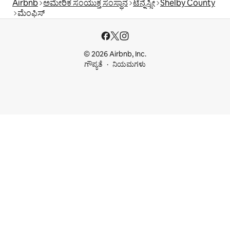
Airbnb
ಅಮೇರಿಕ ಸಂಯುಕ್ತ ಸಂಸ್ಥಾನ
ಟೆನ್ನೆಸ್ಸೀ
Shelby County
ಮೆಂಫಿಸ್
© 2026 Airbnb, Inc.
ಗೌಪ್ಯತೆ
ನಿಯಮಗಳು