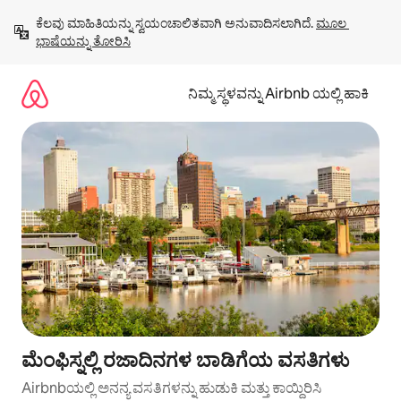
ವಿಷಯಕ್ಕೆ
ಕೆಲವು ಮಾಹಿತಿಯನ್ನು ಸ್ವಯಂಚಾಲಿತವಾಗಿ ಅನುವಾದಿಸಲಾಗಿದೆ. 
ಮೂಲ 
ಹೋಗಿ
ಭಾಷೆಯನ್ನು ತೋರಿಸಿ
ನಿಮ್ಮ ಸ್ಥಳವನ್ನು Airbnb ಯಲ್ಲಿ ಹಾಕಿ
ಮೆಂಫಿಸ್ನಲ್ಲಿ ರಜಾದಿನಗಳ ಬಾಡಿಗೆಯ ವಸತಿಗಳು
Airbnbಯಲ್ಲಿ ಅನನ್ಯ ವಸತಿಗಳನ್ನು ಹುಡುಕಿ ಮತ್ತು ಕಾಯ್ದಿರಿಸಿ