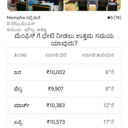
Memphis ನಲ್ಲಿ ಮನೆ
5 ರಲ್ಲಿ 5 ಸರ
5 (74)
ದಿ ರೆಟ್ರೊ ಮೆಂಫಿಸ್
ಕುಟುಂಬ
·
ಮೌಲ್ಯ
·
ಆತಿಥ್ಯ
ಮೆಂಫಿಸ್ ಗೆ ಭೇಟಿ ನೀಡಲು ಉತ್ತಮ ಸಮಯ
ಯಾವುದು?
ತಿಂಗಳು
ಸರಾಸರಿ ಬೆಲೆ
ಸರಾಸರಿ ತಾಪಮಾನ
ಜನ
₹10,002
6°ಸೆ
ಫೆಬ್ರ
₹9,907
8°ಸೆ
ಮಾರ್ಚ್
₹10,383
12°ಸೆ
ಏಪ್ರಿ
₹10,573
17°ಸೆ