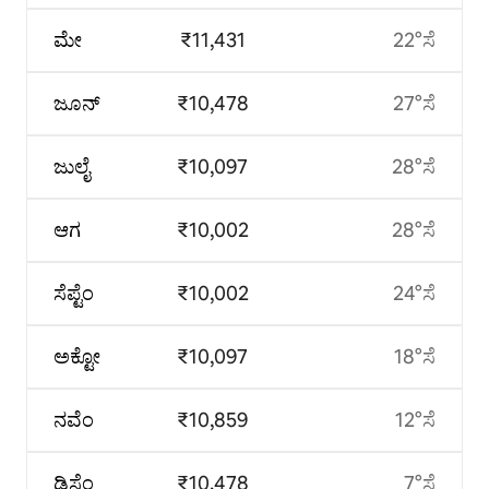
ಮೇ
₹11,431
22°ಸೆ
ಜೂನ್
₹10,478
27°ಸೆ
ಜುಲೈ
₹10,097
28°ಸೆ
ಆಗ
₹10,002
28°ಸೆ
ಸೆಪ್ಟೆಂ
₹10,002
24°ಸೆ
ಅಕ್ಟೋ
₹10,097
18°ಸೆ
ನವೆಂ
₹10,859
12°ಸೆ
ಡಿಸೆಂ
₹10,478
7°ಸೆ