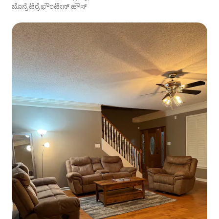
ಬೊನ್ನೆ ಟೆರ್ರೆ ಫೌಂಟೇನ್ ಹೌಸ್