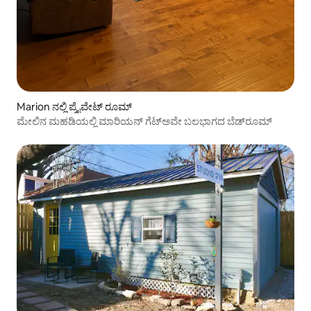
Marion ನಲ್ಲಿ ಪ್ರೈವೇಟ್ ರೂಮ್
ಮೇಲಿನ ಮಹಡಿಯಲ್ಲಿ ಮಾರಿಯನ್ ಗೆಟ್‌ಅವೇ ಬಲಭಾಗದ ಬೆಡ್‌ರೂಮ್