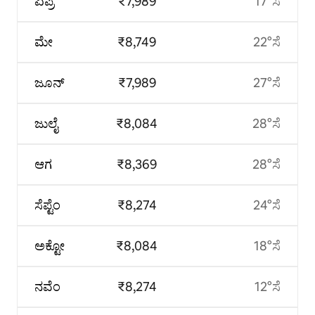
ಏಪ್ರಿ
₹7,989
17°ಸೆ
ಮೇ
₹8,749
22°ಸೆ
ಜೂನ್
₹7,989
27°ಸೆ
ಜುಲೈ
₹8,084
28°ಸೆ
ಆಗ
₹8,369
28°ಸೆ
ಸೆಪ್ಟೆಂ
₹8,274
24°ಸೆ
ಅಕ್ಟೋ
₹8,084
18°ಸೆ
ನವೆಂ
₹8,274
12°ಸೆ