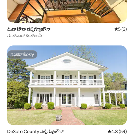
ಮಿಡ್‌ಟೌನ್ ನಲ್ಲಿ ಗೆಸ್ಟ್‌ಹೌಸ್
5 ರಲ್ಲಿ 5 
5 (3)
ಗುಡ್‌ಬಾರ್ ಹಿಡ್‌ಅವೇ!
ಸೂಪರ್‌ಹೋಸ್ಟ್
ಸೂಪರ್‌ಹೋಸ್ಟ್
DeSoto County ನಲ್ಲಿ ಗೆಸ್ಟ್‌ಹೌಸ್
5 ರಲ್ಲಿ 4.8 ಸರ
4.8 (59)