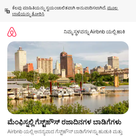
ವಿಷಯಕ್ಕೆ
ಕೆಲವು ಮಾಹಿತಿಯನ್ನು ಸ್ವಯಂಚಾಲಿತವಾಗಿ ಅನುವಾದಿಸಲಾಗಿದೆ. 
ಮೂಲ 
ಹೋಗಿ
ಭಾಷೆಯನ್ನು ತೋರಿಸಿ
ನಿಮ್ಮ ಸ್ಥಳವನ್ನು Airbnb ಯಲ್ಲಿ ಹಾಕಿ
ಮೆಂಫಿಸ್ನಲ್ಲಿ ಗೆಸ್ಟ್‌ಹೌಸ್ ರಜಾದಿನಗಳ ಬಾಡಿಗೆಗಳು
Airbnb ಯಲ್ಲಿ ಅನನ್ಯವಾದ ಗೆಸ್ಟ್‌ಹೌಸ್ ಬಾಡಿಗೆಗಳನ್ನು ಹುಡುಕಿ ಮತ್ತು