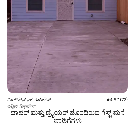
ಮಿಡ್‌ಟೌನ್ ನಲ್ಲಿ ಗೆಸ್ಟ್‌ಹೌಸ್
5 ರಲ್ಲಿ 4.97 ಸರ
4.97 (72)
ಎವ್ಲಿನ್ ಗೆಸ್ಟ್‌ಹೌಸ್
ವಾಷರ್ ಮತ್ತು ಡ್ರೈಯರ್ ಹೊಂದಿರುವ ಗೆಸ್ಟ್ ಮನೆ
ಬಾಡಿಗೆಗಳು