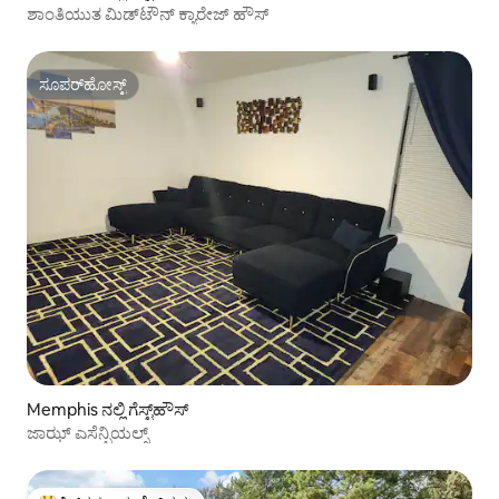
ಶಾಂತಿಯುತ ಮಿಡ್‌ಟೌನ್ ಕ್ಯಾರೇಜ್ ಹೌಸ್
ಸೂಪರ್‌ಹೋಸ್ಟ್
ಸೂಪರ್‌ಹೋಸ್ಟ್
Memphis ನಲ್ಲಿ ಗೆಸ್ಟ್‌ಹೌಸ್
ಜಾಝ್ ಎಸೆನ್ಷಿಯಲ್ಸ್