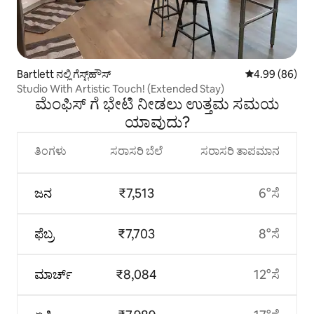
Bartlett ನಲ್ಲಿ ಗೆಸ್ಟ್‌ಹೌಸ್
5 ರಲ್ಲಿ 4.99 ಸರ
4.99 (86)
Studio With Artistic Touch! (Extended Stay)
ಮೆಂಫಿಸ್ ಗೆ ಭೇಟಿ ನೀಡಲು ಉತ್ತಮ ಸಮಯ
ಯಾವುದು?
ತಿಂಗಳು
ಸರಾಸರಿ ಬೆಲೆ
ಸರಾಸರಿ ತಾಪಮಾನ
ಜನ
₹7,513
6°ಸೆ
ಫೆಬ್ರ
₹7,703
8°ಸೆ
ಮಾರ್ಚ್
₹8,084
12°ಸೆ