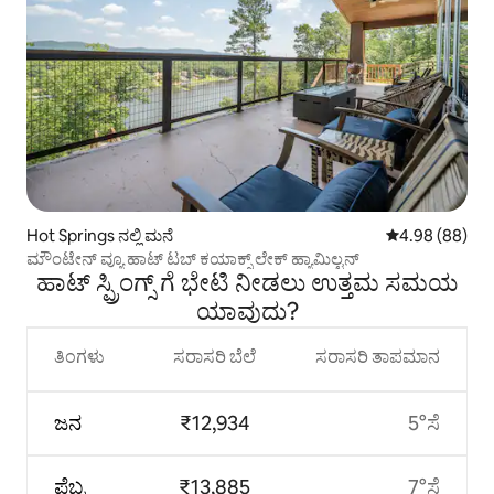
Hot Springs ನಲ್ಲಿ ಮನೆ
5 ರಲ್ಲಿ 4.98 ಸರ
4.98 (88)
ಮೌಂಟೇನ್ ವ್ಯೂ ಹಾಟ್ ಟಬ್ ಕಯಾಕ್ಸ್ ಲೇಕ್ ಹ್ಯಾಮಿಲ್ಟನ್
ಹಾಟ್ ಸ್ಪ್ರಿಂಗ್ಸ್ ಗೆ ಭೇಟಿ ನೀಡಲು ಉತ್ತಮ ಸಮಯ
ಯಾವುದು?
ತಿಂಗಳು
ಸರಾಸರಿ ಬೆಲೆ
ಸರಾಸರಿ ತಾಪಮಾನ
ಜನ
₹12,934
5°ಸೆ
ಫೆಬ್ರ
₹13,885
7°ಸೆ