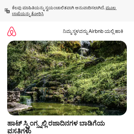
ವಿಷಯಕ್ಕೆ
ಕೆಲವು ಮಾಹಿತಿಯನ್ನು ಸ್ವಯಂಚಾಲಿತವಾಗಿ ಅನುವಾದಿಸಲಾಗಿದೆ. 
ಮೂಲ 
ಹೋಗಿ
ಭಾಷೆಯನ್ನು ತೋರಿಸಿ
ನಿಮ್ಮ ಸ್ಥಳವನ್ನು Airbnb ಯಲ್ಲಿ ಹಾಕಿ
ಹಾಟ್ ಸ್ಪ್ರಿಂಗ್ಸ್ನಲ್ಲಿ ರಜಾದಿನಗಳ ಬಾಡಿಗೆಯ
ವಸತಿಗಳು