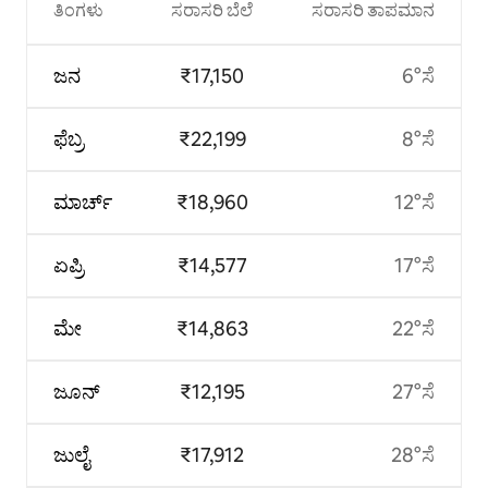
ತಿಂಗಳು
ಸರಾಸರಿ ಬೆಲೆ
ಸರಾಸರಿ ತಾಪಮಾನ
ಜನ
₹17,150
6°ಸೆ
ಫೆಬ್ರ
₹22,199
8°ಸೆ
ಮಾರ್ಚ್
₹18,960
12°ಸೆ
ಏಪ್ರಿ
₹14,577
17°ಸೆ
ಮೇ
₹14,863
22°ಸೆ
ಜೂನ್
₹12,195
27°ಸೆ
ಜುಲೈ
₹17,912
28°ಸೆ