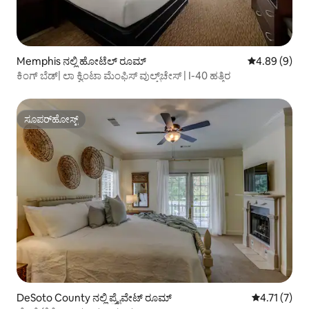
Memphis ನಲ್ಲಿ ಹೋಟೆಲ್ ರೂಮ್
5 ರಲ್ಲಿ 4.89 ಸ
4.89 (9)
ಕಿಂಗ್ ಬೆಡ್| ಲಾ ಕ್ವಿಂಟಾ ಮೆಂಫಿಸ್ ವುಲ್ಫ್‌ಚೇಸ್ | I-40 ಹತ್ತಿರ
ಸೂಪರ್‌ಹೋಸ್ಟ್
ಸೂಪರ್‌ಹೋಸ್ಟ್
DeSoto County ನಲ್ಲಿ ಪ್ರೈವೇಟ್ ರೂಮ್
5 ರಲ್ಲಿ 4.71 
4.71 (7)