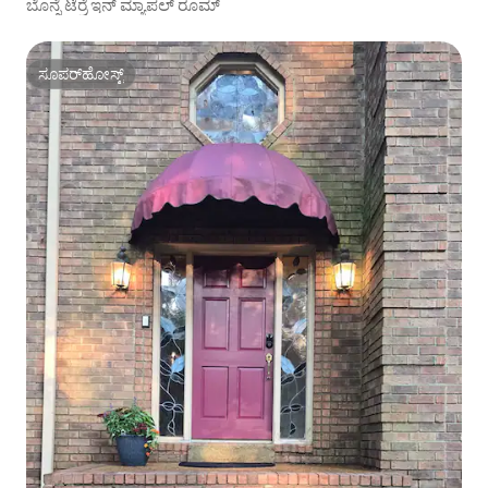
ಬೊನ್ನೆ ಟೆರ್ರೆ ಇನ್ ಮ್ಯಾಪಲ್ ರೂಮ್
ಸೂಪರ್‌ಹೋಸ್ಟ್
ಸೂಪರ್‌ಹೋಸ್ಟ್