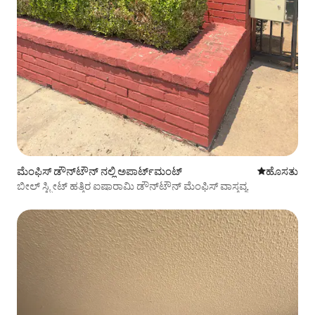
ಮೆಂಫಿಸ್ ಡೌನ್‌ಟೌನ್ ನಲ್ಲಿ ಅಪಾರ್ಟ್‌ಮಂಟ್
ವಾಸ್ತವ್ಯ ಹೂ
ಹೊಸತು
ಬೀಲ್ ಸ್ಟ್ರೀಟ್ ಹತ್ತಿರ ಐಷಾರಾಮಿ ಡೌನ್‌ಟೌನ್ ಮೆಂಫಿಸ್ ವಾಸ್ತವ್ಯ