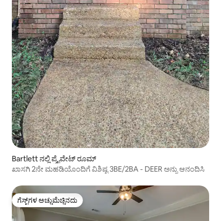
Bartlett ನಲ್ಲಿ ಪ್ರೈವೇಟ್ ರೂಮ್
ಖಾಸಗಿ 2ನೇ ಮಹಡಿಯೊಂದಿಗೆ ವಿಶಿಷ್ಟ 3BE/2BA - DEER ಅನ್ನು ಆನಂದಿಸಿ
ಗೆಸ್ಟ್‌ಗಳ ಅಚ್ಚುಮೆಚ್ಚಿನದು
ಗೆಸ್ಟ್‌ಗಳ ಅಚ್ಚುಮೆಚ್ಚಿನದು