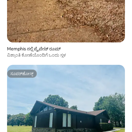
Memphis ನಲ್ಲಿ ಪ್ರೈವೇಟ್ ರೂಮ್
ವಿಶ್ರಾಂತಿ ಕೋಣೆಯೊಂದಿಗೆ ಒಂದು ಸ್ಥಳ
ಸೂಪರ್‌ಹೋಸ್ಟ್
ಸೂಪರ್‌ಹೋಸ್ಟ್