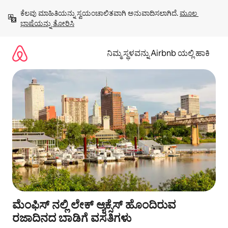
ವಿಷಯಕ್ಕೆ
ಕೆಲವು ಮಾಹಿತಿಯನ್ನು ಸ್ವಯಂಚಾಲಿತವಾಗಿ ಅನುವಾದಿಸಲಾಗಿದೆ. 
ಮೂಲ 
ಹೋಗಿ
ಭಾಷೆಯನ್ನು ತೋರಿಸಿ
ನಿಮ್ಮ ಸ್ಥಳವನ್ನು Airbnb ಯಲ್ಲಿ ಹಾಕಿ
ಮೆಂಫಿಸ್ ನಲ್ಲಿ ಲೇಕ್ ಆ್ಯಕ್ಸೆಸ್‌ ಹೊಂದಿರುವ
ರಜಾದಿನದ ಬಾಡಿಗೆ ವಸತಿಗಳು