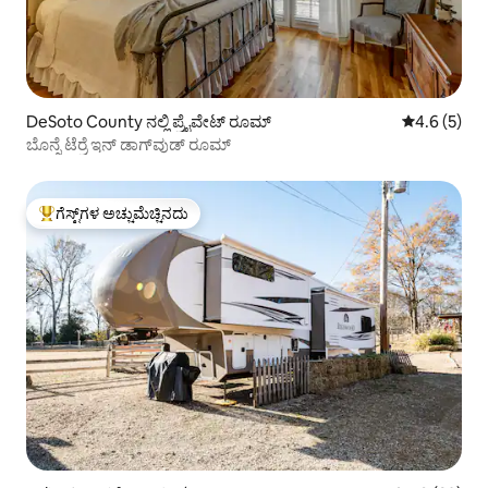
DeSoto County ನಲ್ಲಿ ಪ್ರೈವೇಟ್ ರೂಮ್
5 ರಲ್ಲಿ 4.6 ಸ
4.6 (5)
ಬೊನ್ನೆ ಟೆರ್ರೆ ಇನ್ ಡಾಗ್‌ವುಡ್ ರೂಮ್
ಗೆಸ್ಟ್‌ಗಳ ಅಚ್ಚುಮೆಚ್ಚಿನದು
ಗೆಸ್ಟ್‌ಗಳಿಗೆ ಅತಿ ಹೆಚ್ಚು ಅಚ್ಚುಮೆಚ್ಚಿನದು