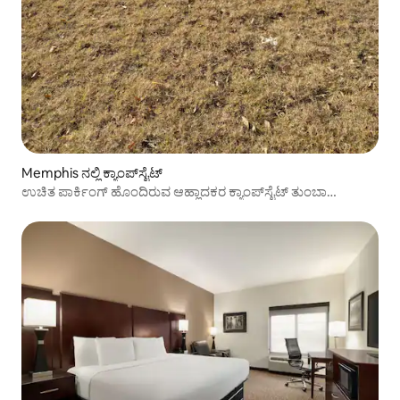
Memphis ನಲ್ಲಿ ಕ್ಯಾಂಪ್‌‌ಸೈಟ್
ಉಚಿತ ಪಾರ್ಕಿಂಗ್ ಹೊಂದಿರುವ ಆಹ್ಲಾದಕರ ಕ್ಯಾಂಪ್‌ಸೈಟ್ ತುಂಬಾ
ಶಾಂತವಾಗಿದೆ.