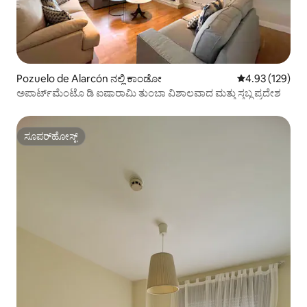
Pozuelo de Alarcón ನಲ್ಲಿ ಕಾಂಡೋ
5 ರಲ್ಲಿ 4.93 ಸರಾ
4.93 (129)
ಅಪಾರ್ಟ್‌ಮೆಂಟೊ ಡಿ ಐಷಾರಾಮಿ ತುಂಬಾ ವಿಶಾಲವಾದ ಮತ್ತು ಸ್ತಬ್ಧ ಪ್ರದೇಶ
ಸೂಪರ್‌ಹೋಸ್ಟ್
ಸೂಪರ್‌ಹೋಸ್ಟ್