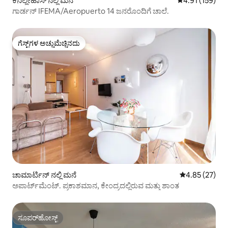
ಕನಿಲ್ಲೇಹಾಸ್ ನಲ್ಲಿ ಮನೆ
5 ರಲ್ಲಿ 4.91 ಸರಾ
4.91 (159)
ಗಾರ್ಡನ್ IFEMA/Aeropuerto 14 ಜನರೊಂದಿಗೆ ಚಾಲೆ.
ಗೆಸ್ಟ್‌ಗಳ ಅಚ್ಚುಮೆಚ್ಚಿನದು
ಗೆಸ್ಟ್‌ಗಳ ಅಚ್ಚುಮೆಚ್ಚಿನದು
ಚಾಮಾರ್ಟಿನ್ ನಲ್ಲಿ ಮನೆ
5 ರಲ್ಲಿ 4.85 ಸರ
4.85 (27)
ಅಪಾರ್ಟ್‌ಮೆಂಟ್. ಪ್ರಕಾಶಮಾನ, ಕೇಂದ್ರದಲ್ಲಿರುವ ಮತ್ತು ಶಾಂತ
ಸೂಪರ್‌ಹೋಸ್ಟ್
ಸೂಪರ್‌ಹೋಸ್ಟ್