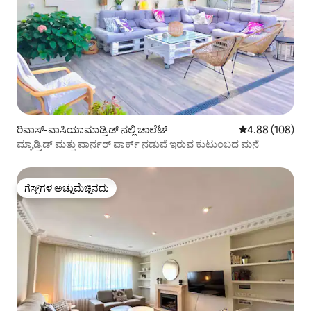
ರಿವಾಸ್-ವಾಸಿಯಾಮಾಡ್ರಿಡ್ ನಲ್ಲಿ ಚಾಲೆಟ್
5 ರಲ್ಲಿ 4.88 ಸರಾ
4.88 (108)
ಮ್ಯಾಡ್ರಿಡ್ ಮತ್ತು ವಾರ್ನರ್ ಪಾರ್ಕ್ ನಡುವೆ ಇರುವ ಕುಟುಂಬದ ಮನೆ
ಗೆಸ್ಟ್‌ಗಳ ಅಚ್ಚುಮೆಚ್ಚಿನದು
ಗೆಸ್ಟ್‌ಗಳ ಅಚ್ಚುಮೆಚ್ಚಿನದು