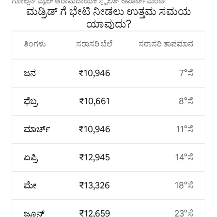
ಗೋಲ್ಡನ್ ಮೈಲ್ ಆರಾಮದಾಯಕ ಸ್ಟೈಲಿಶ್ ಅಪಾರ್ಟ್‌ಮೆಂಟ್
ಮಡ್ರಿಡ್ ಗೆ ಭೇಟಿ ನೀಡಲು ಉತ್ತಮ ಸಮಯ
ಯಾವುದು?
ತಿಂಗಳು
ಸರಾಸರಿ ಬೆಲೆ
ಸರಾಸರಿ ತಾಪಮಾನ
ಜನ
₹10,946
7°ಸೆ
ಫೆಬ್ರ
₹10,661
8°ಸೆ
ಮಾರ್ಚ್
₹10,946
11°ಸೆ
ಏಪ್ರಿ
₹12,945
14°ಸೆ
ಮೇ
₹13,326
18°ಸೆ
ಜೂನ್
₹12,659
23°ಸೆ