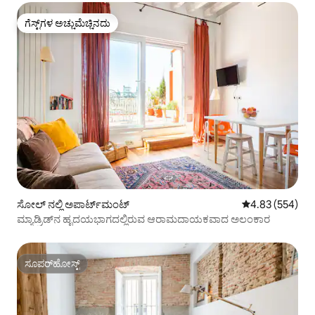
ಗೆಸ್ಟ್‌ಗಳ ಅಚ್ಚುಮೆಚ್ಚಿನದು
ಗೆಸ್ಟ್‌ಗಳ ಅಚ್ಚುಮೆಚ್ಚಿನದು
ಸೋಲ್ ನಲ್ಲಿ ಅಪಾರ್ಟ್‌ಮಂಟ್
5 ರಲ್ಲಿ 4.83 ಸರಾ
4.83 (554)
ಮ್ಯಾಡ್ರಿಡ್‌ನ ಹೃದಯಭಾಗದಲ್ಲಿರುವ ಆರಾಮದಾಯಕವಾದ ಅಲಂಕಾರ
ಸೂಪರ್‌ಹೋಸ್ಟ್
ಸೂಪರ್‌ಹೋಸ್ಟ್