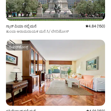
ಗ್ರಾನ್ ವಿಯಾ ನಲ್ಲಿ ಮನೆ
5 ರಲ್ಲಿ 4.84 ಸರಾ
4.84 (150)
ತುಂಬಾ ಆರಾಮದಾಯಕ ಮನೆ ಸಿ/ ಲೆಗನಿಟೋಸ್
ಸೂಪರ್‌ಹೋಸ್ಟ್
ಸೂಪರ್‌ಹೋಸ್ಟ್