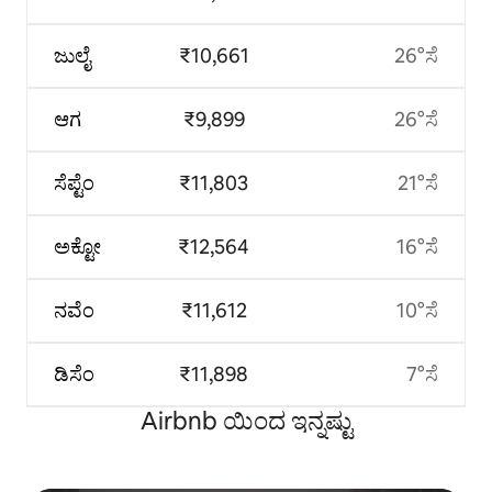
ಜುಲೈ
₹10,661
26°ಸೆ
ಆಗ
₹9,899
26°ಸೆ
ಸೆಪ್ಟೆಂ
₹11,803
21°ಸೆ
ಅಕ್ಟೋ
₹12,564
16°ಸೆ
ನವೆಂ
₹11,612
10°ಸೆ
ಡಿಸೆಂ
₹11,898
7°ಸೆ
Airbnb ಯಿಂದ ಇನ್ನಷ್ಟು