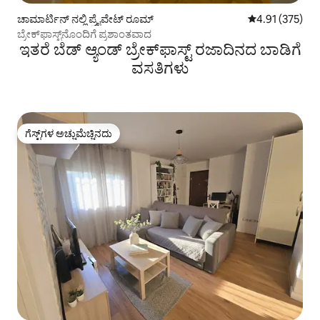
ಚಾಮಾರ್ಟಿನ್ ನಲ್ಲಿ ಪ್ರೈವೇಟ್ ರೂಮ್
5 ರಲ್ಲಿ 4.91 ಸರಾ
4.91 (375)
ಬ್ರೇಕ್‌ಫಾಸ್ಟ್‌ನೊಂದಿಗೆ ಪ್ರಶಾಂತವಾದ
ಇತರೆ ಬೆಡ್ ಆ್ಯಂಡ್ ಬ್ರೇಕ್‌ಫಾಸ್ಟ್‌ ರಜಾದಿನದ ಬಾಡಿಗೆ
ವಸತಿಗಳು
ಗೆಸ್ಟ್‌ಗಳ ಅಚ್ಚುಮೆಚ್ಚಿನದು
ಗೆಸ್ಟ್‌ಗಳ ಅಚ್ಚುಮೆಚ್ಚಿನದು