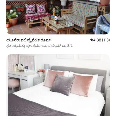
ಯೂಸೆರಾ ನಲ್ಲಿ ಪ್ರೈವೇಟ್ ರೂಮ್
5 ರಲ್ಲಿ 4.88 ಸರಾ
4.88 (113)
ಸ್ವತಂತ್ರ ಮತ್ತು ಪ್ರಕಾಶಮಾನವಾದ ರೂಮ್ ಬಾಡಿಗೆ.