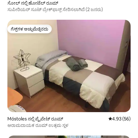
ಸೋಲ್ ನಲ್ಲಿ ಹೋಟೆಲ್ ರೂಮ್
ಸುಪೀರಿಯರ್ ಸೂಟ್ ಬ್ರೇಕ್‌ಫಾಸ್ಟ್ ಸೇರಿಸಲಾಗಿದೆ (2 ಜನರು)
ಗೆಸ್ಟ್‌ಗಳ ಅಚ್ಚುಮೆಚ್ಚಿನದು
ಗೆಸ್ಟ್‌ಗಳ ಅಚ್ಚುಮೆಚ್ಚಿನದು
Móstoles ನಲ್ಲಿ ಪ್ರೈವೇಟ್ ರೂಮ್
5 ರಲ್ಲಿ 4.93 ಸರ
4.93 (56)
ಆರಾಮದಾಯಕ ರೂಮ್ ಉತ್ತಮ ಸ್ಥಳ