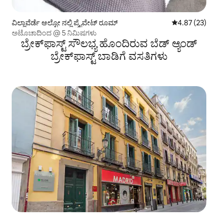
ವಿಲ್ಲಾವೆರ್ಡೆ ಆಲ್ಟೋ ನಲ್ಲಿ ಪ್ರೈವೇಟ್ ರೂಮ್
5 ರಲ್ಲಿ 4.87 ಸರ
4.87 (23)
ಅಟೊಚಾದಿಂದ @ 5 ನಿಮಿಷಗಳು
ಬ್ರೇಕ್‌ಫಾಸ್ಟ್ ‌ಸೌಲಭ್ಯ ಹೊಂದಿರುವ ಬೆಡ್ ಆ್ಯಂಡ್
ಬ್ರೇಕ್‌ಫಾಸ್ಟ್‌ ಬಾಡಿಗೆ ವಸತಿಗಳು