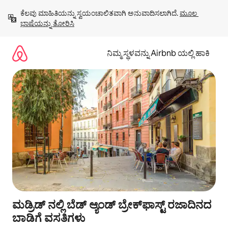
ವಿಷಯಕ್ಕೆ
ಕೆಲವು ಮಾಹಿತಿಯನ್ನು ಸ್ವಯಂಚಾಲಿತವಾಗಿ ಅನುವಾದಿಸಲಾಗಿದೆ. 
ಮೂಲ 
ಹೋಗಿ
ಭಾಷೆಯನ್ನು ತೋರಿಸಿ
ನಿಮ್ಮ ಸ್ಥಳವನ್ನು Airbnb ಯಲ್ಲಿ ಹಾಕಿ
ಮಡ್ರಿಡ್ ನಲ್ಲಿ ಬೆಡ್ ಆ್ಯಂಡ್ ಬ್ರೇಕ್‌ಫಾಸ್ಟ್‌ ರಜಾದಿನದ
ಬಾಡಿಗೆ ವಸತಿಗಳು