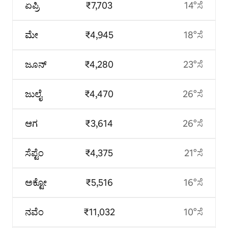
ಏಪ್ರಿ
₹7,703
14°ಸೆ
ಮೇ
₹4,945
18°ಸೆ
ಜೂನ್
₹4,280
23°ಸೆ
ಜುಲೈ
₹4,470
26°ಸೆ
ಆಗ
₹3,614
26°ಸೆ
ಸೆಪ್ಟೆಂ
₹4,375
21°ಸೆ
ಅಕ್ಟೋ
₹5,516
16°ಸೆ
ನವೆಂ
₹11,032
10°ಸೆ