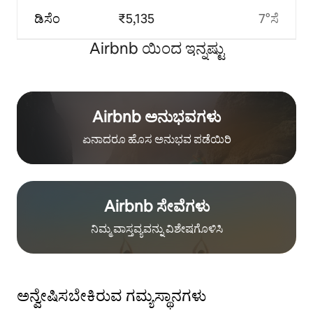
ಡಿಸೆಂ
₹5,135
7°ಸೆ
Airbnb ಯಿಂದ ಇನ್ನಷ್ಟು
Airbnb ಅನುಭವಗಳು
ಏನಾದರೂ ಹೊಸ ಅನುಭವ ಪಡೆಯಿರಿ
Airbnb ಸೇವೆಗಳು
ನಿಮ್ಮ ವಾಸ್ತವ್ಯವನ್ನು ವಿಶೇಷಗೊಳಿಸಿ
ಅನ್ವೇಷಿಸಬೇಕಿರುವ ಗಮ್ಯಸ್ಥಾನಗಳು