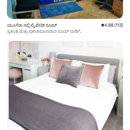
ಯೂಸೆರಾ ನಲ್ಲಿ ಪ್ರೈವೇಟ್ ರೂಮ್
5 ರಲ್ಲಿ 4.88 ಸರಾ
4.88 (113)
ಸ್ವತಂತ್ರ ಮತ್ತು ಪ್ರಕಾಶಮಾನವಾದ ರೂಮ್ ಬಾಡಿಗೆ.