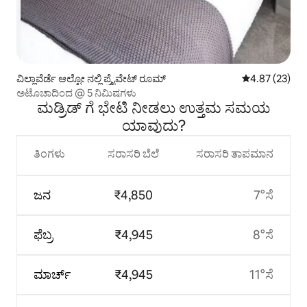
ವಿಲ್ಲಾವೆರ್ಡೆ ಆಲ್ಟೋ ನಲ್ಲಿ ಪ್ರೈವೇಟ್ ರೂಮ್
5 ರಲ್ಲಿ 4.87 ಸರ
4.87 (23)
ಅಟೊಚಾದಿಂದ @ 5 ನಿಮಿಷಗಳು
ಮಡ್ರಿಡ್ ಗೆ ಭೇಟಿ ನೀಡಲು ಉತ್ತಮ ಸಮಯ
ಯಾವುದು?
ತಿಂಗಳು
ಸರಾಸರಿ ಬೆಲೆ
ಸರಾಸರಿ ತಾಪಮಾನ
ಜನ
₹4,850
7°ಸೆ
ಫೆಬ್ರ
₹4,945
8°ಸೆ
ಮಾರ್ಚ್
₹4,945
11°ಸೆ