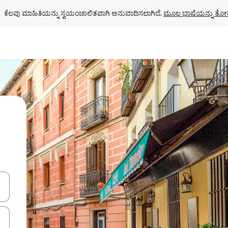
ಕೆಲವು ಮಾಹಿತಿಯನ್ನು ಸ್ವಯಂಚಾಲಿತವಾಗಿ ಅನುವಾದಿಸಲಾಗಿದೆ. 
ಮೂಲ ಭಾಷೆಯನ್ನು ತೋರ
ಂದಿಗೆ ನ್ಯಾವಿಗೇಟ್ ಮಾಡಿ ಅಥವಾ ಸ್ಪರ್ಶ ಅಥವಾ ಸ್ವೈಪ್ ಗೆಸ್ಚರ್‌ಗಳ ಮೂಲಕ ಅನ್ವೇಷಿಸಿ.