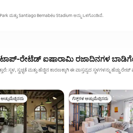
ro Park ಮತ್ತು Santiago Bernabéu Stadium ಅನ್ನು ಒಳಗೊಂಡಿವೆ.
್ಲಿ ಟಾಪ್-ರೇಟೆಡ್ ಐಷಾರಾಮಿ ರಜಾದಿನಗಳ ಬಾಡಿ
ುತ್ತಾರೆ: ಸ್ಥಳ, ಸ್ವಚ್ಛತೆ ಮತ್ತು ಹೆಚ್ಚಿನ ಕಾರಣಕ್ಕಾಗಿ ಈ ವಾಸ್ತವ್ಯದ ಸ್ಥಳಗಳನ್ನು ಹೆಚ್ಚು ರೇ
ಳ ಅಚ್ಚುಮೆಚ್ಚಿನದು
ಗೆಸ್ಟ್‌ಗಳ ಅಚ್ಚುಮೆಚ್ಚಿನದು
ೆ ಅತಿ ಹೆಚ್ಚು ಅಚ್ಚುಮೆಚ್ಚಿನದು
ಗೆಸ್ಟ್‌ಗಳ ಅಚ್ಚುಮೆಚ್ಚಿನದು