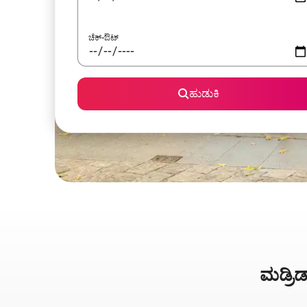
ಚೆಕ್-ಔಟ್
ಹುಡುಕಿ
ಮಡ್ರಿಡ