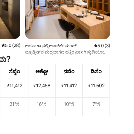
5 ರಲ್ಲಿ 5.0 ಸರಾಸರಿ ರೇಟಿಂಗ್, 28 ವಿಮರ್ಶೆಗಳು
5.0 (28)
ಅರವಾಕಾ ನಲ್ಲಿ ಅಪಾರ್ಟ್‌ಮಂಟ್
5 ರಲ್ಲಿ 5.0 ಸರಾಸರಿ ರೇಟ
5.0 (3)
ಮ್ಯಾಡ್ರಿಡ್‌ನ ಮಧ್ಯಭಾಗದ ಹತ್ತಿರ ಖಾಸಗಿ ಸ್ಟುಡಿಯೋ.
ದು?
ಸೆಪ್ಟೆಂ
ಅಕ್ಟೋ
ನವೆಂ
ಡಿಸೆಂ
₹11,412
₹12,458
₹11,412
₹11,602
21°ಸೆ
16°ಸೆ
10°ಸೆ
7°ಸೆ