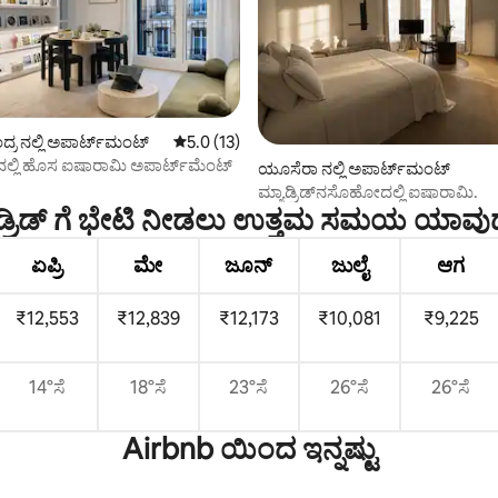
ಗ್, 59 ವಿಮರ್ಶೆಗಳು
ದ್ರ ನಲ್ಲಿ ಅಪಾರ್ಟ್‌ಮಂಟ್
5 ರಲ್ಲಿ 5.0 ಸರಾಸರಿ ರೇಟಿಂಗ್, 13 ವಿಮರ್ಶೆಗಳು
5.0 (13)
ದಲ್ಲಿ ಹೊಸ ಐಷಾರಾಮಿ ಅಪಾರ್ಟ್‌ಮೆಂಟ್
ಯೂಸೆರಾ ನಲ್ಲಿ ಅಪಾರ್ಟ್‌ಮಂಟ್
ಮ್ಯಾಡ್ರಿಡ್‌ನಸೊಹೋದಲ್ಲಿ ಐಷಾರಾಮಿ.
್ರಿಡ್ ಗೆ ಭೇಟಿ ನೀಡಲು ಉತ್ತಮ ಸಮಯ ಯಾವು
ಏಪ್ರಿ
ಮೇ
ಜೂನ್
ಜುಲೈ
ಆಗ
₹12,553
₹12,839
₹12,173
₹10,081
₹9,225
14°ಸೆ
18°ಸೆ
23°ಸೆ
26°ಸೆ
26°ಸೆ
Airbnb ಯಿಂದ ಇನ್ನಷ್ಟು