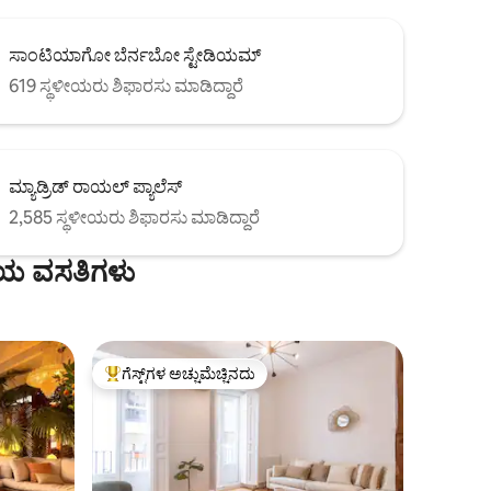
ಸಾಂಟಿಯಾಗೋ ಬೆರ್ನಬೋ ಸ್ಟೇಡಿಯಮ್
619 ಸ್ಥಳೀಯರು ಶಿಫಾರಸು ಮಾಡಿದ್ದಾರೆ
ಮ್ಯಾಡ್ರಿಡ್ ರಾಯಲ್ ಪ್ಯಾಲೆಸ್
2,585 ಸ್ಥಳೀಯರು ಶಿಫಾರಸು ಮಾಡಿದ್ದಾರೆ
ೆಯ ವಸತಿಗಳು
ಗೆಸ್ಟ್‌ಗಳ ಅಚ್ಚುಮೆಚ್ಚಿನದು
ಗೆಸ್ಟ್‌ಗಳಿಗೆ ಅತಿ ಹೆಚ್ಚು ಅಚ್ಚುಮೆಚ್ಚಿನದು