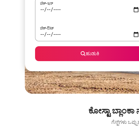
ಚೆಕ್-ಇನ್
ಚೆಕ್-ಔಟ್
ಹುಡುಕಿ
ಕೋಸ್ಟಾ ಬ್ಲಾಂಕ
ಗೆಸ್ಟ್‌ಗಳು ಒಪ್ಪ