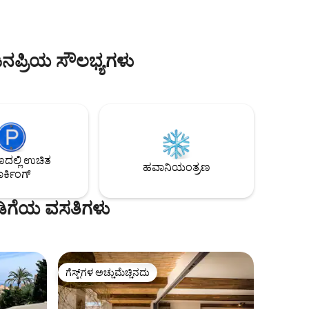
ಚಿಂತನಶೀಲವಾಗಿ ವಿನ್ಯಾಸಗೊಳಿಸಲಾಗಿದೆ,
ಹೊಂದಾಣಿಕೆ ಮಾಡಬಹುದಾದ LED ಲೈಟಿಂಗ್
ಹೊಂದಿದೆ. ಸಮುದಾಯ ಪೂಲ್ ಮತ್ತು ಖಾಸಗಿ
ಪಾರ್ಕಿಂಗ್ ಸೇರಿದೆ.
ಜನಪ್ರಿಯ ಸೌಲಭ್ಯಗಳು
ಲ್ಲಿ ಉಚಿತ
ಹವಾನಿಯಂತ್ರಣ
ರ್ಕಿಂಗ್
ಾಡಿಗೆಯ ವಸತಿಗಳು
ಗೆಸ್ಟ್‌ಗಳ ಅಚ್ಚುಮೆಚ್ಚಿನದು
ಗೆಸ್ಟ್‌ಗಳ ಅಚ್ಚುಮೆಚ್ಚಿನದು