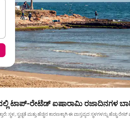
ಾ ನಲ್ಲಿ ಟಾಪ್-ರೇಟೆಡ್ ಐಷಾರಾಮಿ ರಜಾದಿನಗಳ ಬ
ುತ್ತಾರೆ: ಸ್ಥಳ, ಸ್ವಚ್ಛತೆ ಮತ್ತು ಹೆಚ್ಚಿನ ಕಾರಣಕ್ಕಾಗಿ ಈ ವಾಸ್ತವ್ಯದ ಸ್ಥಳಗಳನ್ನು ಹೆಚ್ಚು ರೇ