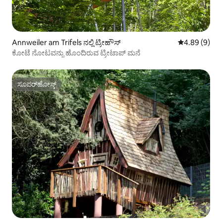
Annweiler am Trifels ನಲ್ಲಿ ಟ್ರೀಹೌಸ್
5 ರಲ್ಲಿ 4.89 ಸ
4.89 (9)
ಕೋಟೆ ನೋಟವನ್ನು ಹೊಂದಿರುವ ಟ್ರೀಟಾಪ್ ಮನೆ
ಸೂಪರ್‌ಹೋಸ್ಟ್
ಸೂಪರ್‌ಹೋಸ್ಟ್