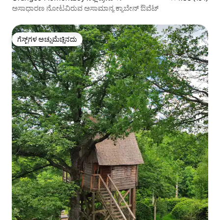
ಅಸಾಧಾರಣ ನೋಟವಿರುವ ಅಸಾಮಾನ್ಯ ಕ್ಯಾಬೇನ್ ಔವೆಟ್
ಗೆಸ್ಟ್‌ಗಳ ಅಚ್ಚುಮೆಚ್ಚಿನದು
ಗೆಸ್ಟ್‌ಗಳ ಅಚ್ಚುಮೆಚ್ಚಿನದು