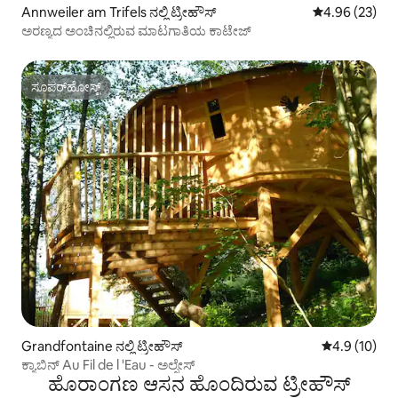
Annweiler am Trifels ನಲ್ಲಿ ಟ್ರೀಹೌಸ್
5 ರಲ್ಲಿ 4.96 ಸರ
4.96 (23)
ಅರಣ್ಯದ ಅಂಚಿನಲ್ಲಿರುವ ಮಾಟಗಾತಿಯ ಕಾಟೇಜ್
ಸೂಪರ್‌ಹೋಸ್ಟ್
ಸೂಪರ್‌ಹೋಸ್ಟ್
Grandfontaine ನಲ್ಲಿ ಟ್ರೀಹೌಸ್
5 ರಲ್ಲಿ 4.9 ಸರ
4.9 (10)
ಕ್ಯಾಬಿನ್ Au Fil de l 'Eau - ಅಲ್ಸೇಸ್
ಹೊರಾಂಗಣ ಆಸನ ಹೊಂದಿರುವ ಟ್ರೀಹೌಸ್