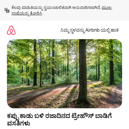
ವಿಷಯಕ್ಕೆ
ಕೆಲವು ಮಾಹಿತಿಯನ್ನು ಸ್ವಯಂಚಾಲಿತವಾಗಿ ಅನುವಾದಿಸಲಾಗಿದೆ. 
ಮೂಲ 
ಹೋಗಿ
ಭಾಷೆಯನ್ನು ತೋರಿಸಿ
ನಿಮ್ಮ ಸ್ಥಳವನ್ನು Airbnb ಯಲ್ಲಿ ಹಾಕಿ
ಕಪ್ಪು ಕಾಡು ಬಳಿ ರಜಾದಿನದ ಟ್ರೀಹೌಸ್ ಬಾಡಿಗೆ
ವಸತಿಗಳು