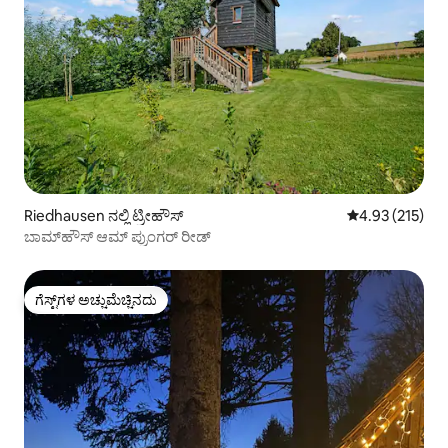
Riedhausen ನಲ್ಲಿ ಟ್ರೀಹೌಸ್
5 ರಲ್ಲಿ 4.93 ಸರಾ
4.93 (215)
ಬಾಮ್‌ಹೌಸ್ ಆಮ್ ಪ್ರುಂಗರ್ ರೀಡ್
ಗೆಸ್ಟ್‌ಗಳ ಅಚ್ಚುಮೆಚ್ಚಿನದು
ಗೆಸ್ಟ್‌ಗಳ ಅಚ್ಚುಮೆಚ್ಚಿನದು