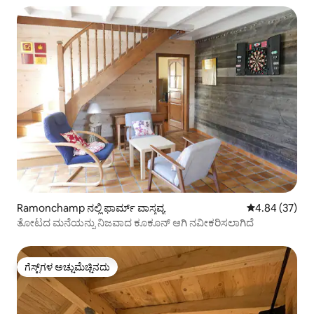
Ramonchamp ನಲ್ಲಿ ಫಾರ್ಮ್ ವಾಸ್ತವ್ಯ
5 ರಲ್ಲಿ 4.84 ಸರ
4.84 (37)
ತೋಟದ ಮನೆಯನ್ನು ನಿಜವಾದ ಕೂಕೂನ್ ಆಗಿ ನವೀಕರಿಸಲಾಗಿದೆ
ಗೆಸ್ಟ್‌ಗಳ ಅಚ್ಚುಮೆಚ್ಚಿನದು
ಗೆಸ್ಟ್‌ಗಳ ಅಚ್ಚುಮೆಚ್ಚಿನದು