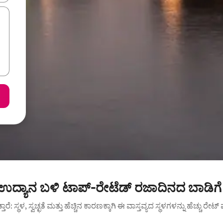
ಉದ್ಯಾನ ಬಳಿ ಟಾಪ್-ರೇಟೆಡ್ ರಜಾದಿನದ ಬಾಡಿಗೆ
ುತ್ತಾರೆ: ಸ್ಥಳ, ಸ್ವಚ್ಛತೆ ಮತ್ತು ಹೆಚ್ಚಿನ ಕಾರಣಕ್ಕಾಗಿ ಈ ವಾಸ್ತವ್ಯದ ಸ್ಥಳಗಳನ್ನು ಹೆಚ್ಚು ರೇ