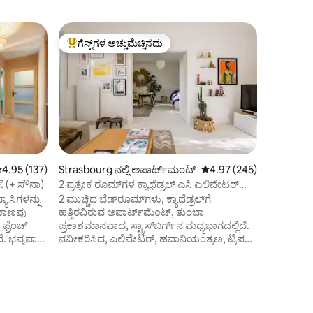
Strasbour
ಗೆಸ್ಟ್‌ಗಳ ಅಚ್ಚುಮೆಚ್ಚಿನದು
ಗೆಸ್ಟ್‌
ಗೆಸ್ಟ್‌ಗಳಿಗೆ ಅತಿ ಹೆಚ್ಚು ಅಚ್ಚುಮೆಚ್ಚಿನದು
ಗೆಸ್ಟ್‌ಗಳಿ
ಪಾರ್ಲಿಮೆಂಟ
ಪಾರ್ಕಿಂಗ್ 
ಬನ್ನಿ ಮತ್ತ
ರೇಟೆಡ್ ಅಪ
ಲಿಫ್ಟ್ ಹೊಂ
ಮತ್ತು ಯು
ಹೊಂದಿದೆ (
ಹತ್ತಿರದಲ್ಲಿ
ಫಾರ್ಮಸಿ, ಸ
ರೆಸ್ಟೋರೆಂಟ್‌ಗಳು! ಸ್ಟ್ರಾಸ್‌ಬ
 ರಲ್ಲಿ 4.95 ಸರಾಸರಿ ರೇಟಿಂಗ್, 137 ವಿಮರ್ಶೆಗಳು
4.95 (137)
Strasbourg ನಲ್ಲಿ ಅಪಾರ್ಟ್‌ಮಂಟ್
5 ರಲ್ಲಿ 4.97 ಸರಾಸರಿ ರೇಟಿಂ
4.97 (245)
ಟ್ರಾಮ್‌ನಲ್ಲಿ
家 (+ ಸೌನಾ)
2 ಪ್ರತ್ಯೇಕ ರೂಮ್‌ಗಳ ಕ್ಯಾಥೆಡ್ರಲ್ ಎಸಿ ಎಲಿವೇಟರ್
ನಿಲ್ದಾಣ (ಲೈ
ಉತ್ತಮ ನೋಟ
ಾಸಿಗಳನ್ನು
2 ಮುಚ್ಚಿದ ಬೆಡ್‌ರೂಮ್‌ಗಳು, ಕ್ಯಾಥೆಡ್ರಲ್‌ಗೆ
ನಡಿಗೆ ದೂರದಲ್ಲಿದೆ. ನೆಲಮಾ
ರಯಾಣವು
ಹತ್ತಿರವಿರುವ ಅಪಾರ್ಟ್‌ಮೆಂಟ್, ತುಂಬಾ
ಪಾರ್ಕಿಂಗ್ ಸ
್ರೆಂಚ್
ಪ್ರಕಾಶಮಾನವಾದ, ಸ್ಟ್ರಾಸ್‌ಬರ್ಗ್‌ನ ಮಧ್ಯಭಾಗದಲ್ಲಿದೆ.
ದೆ. ಭವ್ಯವಾದ
ನವೀಕರಿಸಿದ, ಎಲಿವೇಟರ್, ಹವಾನಿಯಂತ್ರಣ, ಟ್ರಿಪಲ್
ಗರದ ಮೋಡಿ
ಗ್ಲೇಸಿಂಗ್. ಅಪಾರ್ಟ್‌ಮೆಂಟ್ ಮೂಲಕ, ಸುಂದರವಾದ
ರಾದ ಅವರು
ಮುಂಭಾಗ ಮತ್ತು ಹಿಂಭಾಗದ ನೋಟ ಮತ್ತು ಮುಂಭಾಗ
ಿಸುತ್ತಾರೆ.
ಮತ್ತು ಹಿಂಭಾಗದ ಟೆರೇಸ್. ನಗರ ಕೇಂದ್ರದಲ್ಲಿ ಒಂದು
ಮೊವಿಂಗ್
ಸಣ್ಣ ಶಾಂತಿಯುತ ಓಯಸಿಸ್. 150 ಮೀಟರ್
 ತಾಯ್ನಾಡಿನ
ದೂರದಲ್ಲಿರುವ ಟ್ರಾಮ್ ಸ್ಟಾಪ್‌ಗೆ ಧನ್ಯವಾದಗಳು ರೈಲು