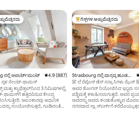
ಚ್ಚುಮೆಚ್ಚಿನದು
ಗೆಸ್ಟ್‌ಗಳ ಅಚ್ಚುಮೆಚ್ಚಿನದು
ಚ್ಚುಮೆಚ್ಚಿನದು
ಗೆಸ್ಟ್‌ಗಳಿಗೆ ಅತಿ ಹೆಚ್ಚು ಅಚ್ಚುಮೆಚ್ಚಿನದು
 ನಲ್ಲಿ ಅಪಾರ್ಟ್‌ಮಂಟ್
5 ರಲ್ಲಿ 4.9 ಸರಾಸರಿ ರೇಟಿಂಗ್, 887 ವಿಮರ್ಶೆಗಳು
4.9 (887)
Strasbourg ನಲ್ಲಿ ವಾಸ್ತವ್ಯ ಹೂಡಬ
5
ಹುದಾದ ಸ್ಥಳ
 ಸ್ಥಳ ಸೇಂಟ್-ಥಾಮಸ್
家 ಲೆ ರೆಪೊಸ್ ಡೆಸ್ ಸನ್ಯಾಸಿಗಳು ಝೆನ್ 
್ಸ್ ಮತ್ತು ಕ್ಯಾಥೆಡ್ರಲ್‌ನಿಂದ 3 ನಿಮಿಷಗಳಲ್ಲಿ,
ಅವರ ಶೋಗನ್ ನಿಯೋಜಿಸಿದ ಇಬ್ಬರು ಸನ್ಯ
-ಥಾಮಸ್‌ಗೆ ಹತ್ತಿರವಿರುವ ಕೇಂದ್ರ
ಪಶ್ಚಿಮಕ್ಕೆ ಕಳುಹಿಸಲಾಗುತ್ತದೆ. ಅವರ ಪ್
್ರಶಂಸಿಸುತ್ತೀರಿ. ಅಲಂಕಾರವು ಆಧುನಿಕ
ಅವರನ್ನು ಅವರು ಕಂಡುಕೊಳ್ಳುವ ಮೊದಲ ಫ
ದನ್ನು ಸಂಯೋಜಿಸುತ್ತದೆ, ಗೂಡಿನಂತೆ
ನಗರವಾದ ಸ್ಟ್ರಾಸ್‌ಬರ್ಗ್‌ಗೆ ಕರೆದೊಯ್ಯುತ್ತ
ನಾಗಿ ಅನುಭವಿಸಬಹುದಾದ
ಕ್ಯಾಥೆಡ್ರಲ್ ಮತ್ತು ಈ ಅಲ್ಸಾಟಿಯನ್ ನ
ಕಾಗಿ! ಉದ್ಯಾನ ಅಂಗಳದಿಂದ, ನೀವು ಈ
ಮಾಡುವ ಮೋಡಿಗಳಿಂದ ಆಶ್ಚರ್ಯಚಕಿತ
ತು ಚಮತ್ಕಾರಿ 2 ರೂಮ್ ಅನ್ನು
ಸ್ವಲ್ಪ ಸಮಯದವರೆಗೆ ಅಲ್ಲಿ ನೆಲೆಸಲು ನಿರ್ಧರ
್ತೀರಿ, ಇದು ರಮಣೀಯ ವಿಹಾರಕ್ಕೆ
ಅವರ ದೃಶ್ಯಾವಳಿಗಳ ಬದಲಾವಣೆಯನ್ನು 
್, 348 ವಿಮರ್ಶೆಗಳು
. ಕಟ್ಟಡವು ಇತಿಹಾಸದ ಸಂಪತ್ತನ್ನು
ಮಾಡುತ್ತಾ, ಈ ಉದಾತ್ತ ಯಾತ್ರಿಕರು ತಮ್ಮ