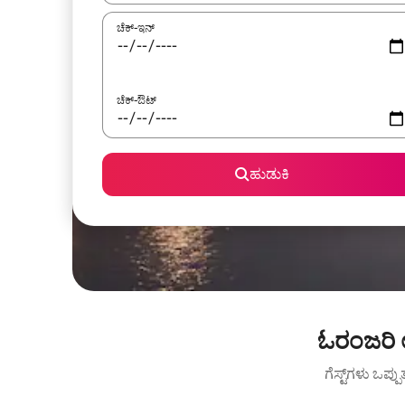
ಚೆಕ್-ಇನ್
ಚೆಕ್-ಔಟ್
ಹುಡುಕಿ
ಓರಂಜರಿ 
ಗೆಸ್ಟ್‌ಗಳು ಒಪ್ಪ