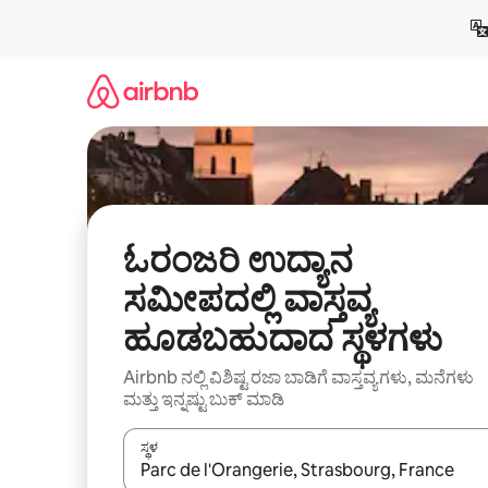
ವಿಷಯಕ್ಕೆ
ಹೋಗಿ
ಓರಂಜರಿ ಉದ್ಯಾನ
ಸಮೀಪದಲ್ಲಿ ವಾಸ್ತವ್ಯ
ಹೂಡಬಹುದಾದ ಸ್ಥಳಗಳು
Airbnb ನಲ್ಲಿ ವಿಶಿಷ್ಟ ರಜಾ ಬಾಡಿಗೆ ವಾಸ್ತವ್ಯಗಳು, ಮನೆಗಳು
ಮತ್ತು ಇನ್ನಷ್ಟು ಬುಕ್ ಮಾಡಿ
ಸ್ಥಳ
ಫಲಿತಾಂಶಗಳು ಲಭ್ಯವಿರುವಾಗ, ಅಪ್ ಮತ್ತು ಡೌನ್ ಬಾಣದ ಕೀಲಿಗಳೊ