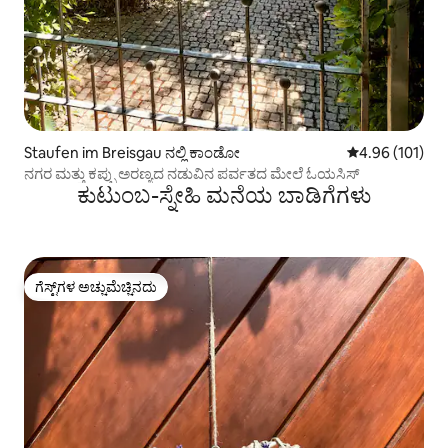
Staufen im Breisgau ನಲ್ಲಿ ಕಾಂಡೋ
5 ರಲ್ಲಿ 4.96 ಸರಾ
4.96 (101)
ನಗರ ಮತ್ತು ಕಪ್ಪು ಅರಣ್ಯದ ನಡುವಿನ ಪರ್ವತದ ಮೇಲೆ ಓಯಸಿಸ್
ಕುಟುಂಬ-ಸ್ನೇಹಿ ಮನೆಯ ಬಾಡಿಗೆಗಳು
ಗೆಸ್ಟ್‌ಗಳ ಅಚ್ಚುಮೆಚ್ಚಿನದು
ಗೆಸ್ಟ್‌ಗಳ ಅಚ್ಚುಮೆಚ್ಚಿನದು