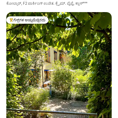
ಕೋಲ್ಮಾರ್, F2 ಪಾರ್ಕಿಂಗ್ ಉಚಿತ. ಕ್ಲೈಮ್. ವೈಫೈ. ಕ್ಲಾಸ್***
ಗೆಸ್ಟ್‌ಗಳ ಅಚ್ಚುಮೆಚ್ಚಿನದು
ಗೆಸ್ಟ್‌ಗಳಿಗೆ ಅತಿ ಹೆಚ್ಚು ಅಚ್ಚುಮೆಚ್ಚಿನದು