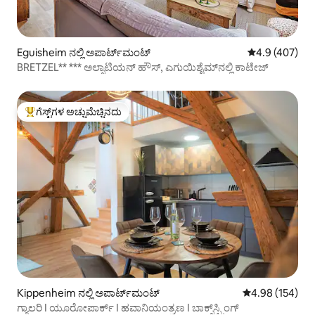
Eguisheim ನಲ್ಲಿ ಅಪಾರ್ಟ್‌ಮಂಟ್
5 ರಲ್ಲಿ 4.9 ಸರಾ
4.9 (407)
BRETZEL** *** ಅಲ್ಸಾಟಿಯನ್ ಹೌಸ್, ಎಗುಯಿಶೈಮ್‌ನಲ್ಲಿ ಕಾಟೇಜ್
ಗೆಸ್ಟ್‌ಗಳ ಅಚ್ಚುಮೆಚ್ಚಿನದು
ಗೆಸ್ಟ್‌ಗಳಿಗೆ ಅತಿ ಹೆಚ್ಚು ಅಚ್ಚುಮೆಚ್ಚಿನದು
Kippenheim ನಲ್ಲಿ ಅಪಾರ್ಟ್‌ಮಂಟ್
5 ರಲ್ಲಿ 4.98 ಸರಾ
4.98 (154)
ಗ್ಯಾಲರಿ I ಯೂರೋಪಾರ್ಕ್ I ಹವಾನಿಯಂತ್ರಣ I ಬಾಕ್ಸ್‌ಸ್ಪ್ರಿಂಗ್