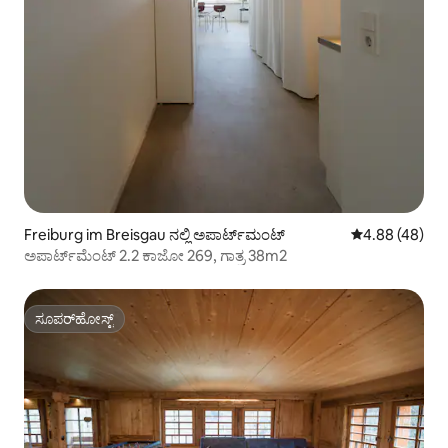
Freiburg im Breisgau ನಲ್ಲಿ ಅಪಾರ್ಟ್‌ಮಂಟ್
5 ರಲ್ಲಿ 4.88 ಸರ
4.88 (48)
ಅಪಾರ್ಟ್‌ಮೆಂಟ್ 2.2 ಕಾಜೋ 269, ಗಾತ್ರ 38m2
ಸೂಪರ್‌ಹೋಸ್ಟ್
ಸೂಪರ್‌ಹೋಸ್ಟ್