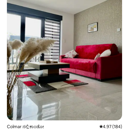
Colmar ನಲ್ಲಿ ಕಾಂಡೋ
5 ರಲ್ಲಿ 4.97 ಸರಾ
4.97 (184)