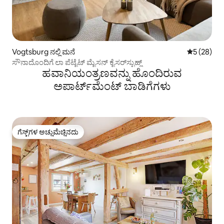
Vogtsburg ನಲ್ಲಿ ಮನೆ
5 ರಲ್ಲಿ 5 ಸರ
5 (28)
ಸೌನಾದೊಂದಿಗೆ ಲಾ ಪೆಟೈಟ್ ಮೈಸನ್ ಕೈಸರ್‌ಸ್ಟುಹ್ಲ್
ಹವಾನಿಯಂತ್ರಣವನ್ನು ಹೊಂದಿರುವ
ಅಪಾರ್ಟ್‌ಮೆಂಟ್‌ ಬಾಡಿಗೆಗಳು
ಗೆಸ್ಟ್‌ಗಳ ಅಚ್ಚುಮೆಚ್ಚಿನದು
ಗೆಸ್ಟ್‌ಗಳ ಅಚ್ಚುಮೆಚ್ಚಿನದು