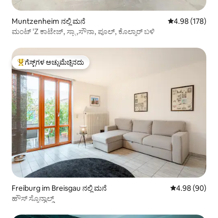
Muntzenheim ನಲ್ಲಿ ಮನೆ
5 ರಲ್ಲಿ 4.98 ಸರಾ
4.98 (178)
ಮಂಟ್ 'Z ಕಾಟೇಜ್, ಸ್ಪಾ ,ಸೌನಾ, ಪೂಲ್, ಕೊಲ್ಮಾರ್ ಬಳಿ
ಗೆಸ್ಟ್‌ಗಳ ಅಚ್ಚುಮೆಚ್ಚಿನದು
ಗೆಸ್ಟ್‌ಗಳಿಗೆ ಅತಿ ಹೆಚ್ಚು ಅಚ್ಚುಮೆಚ್ಚಿನದು
Freiburg im Breisgau ನಲ್ಲಿ ಮನೆ
5 ರಲ್ಲಿ 4.98 ಸರ
4.98 (90)
ಹೌಸ್ ಸ್ಕೊನ್ವಾಲ್ಡ್