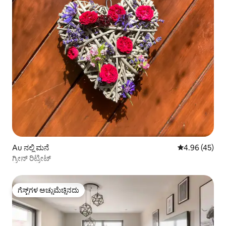
Au ನಲ್ಲಿ ಮನೆ
5 ರಲ್ಲಿ 4.96 ಸರ
4.96 (45)
ಗ್ರೀನ್ ರಿಟ್ರೀಟ್
ಗೆಸ್ಟ್‌ಗಳ ಅಚ್ಚುಮೆಚ್ಚಿನದು
ಗೆಸ್ಟ್‌ಗಳ ಅಚ್ಚುಮೆಚ್ಚಿನದು