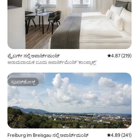
ಫ್ರೈಬರ್ಗ್ ನಲ್ಲಿ ಅಪಾರ್ಟ್‌ಮಂಟ್
5 ರಲ್ಲಿ 4.87 ಸರಾ
4.87 (219)
ಆರಾಮದಾಯಕ ಬೂದು ಅಪಾರ್ಟ್‌ಮೆಂಟ್ 'ಕಾಂಪ್ಯಾಕ್ಟ್'
ಸೂಪರ್‌ಹೋಸ್ಟ್
ಸೂಪರ್‌ಹೋಸ್ಟ್
Freiburg im Breisgau ನಲ್ಲಿ ಅಪಾರ್ಟ್‌ಮಂಟ್
5 ರಲ್ಲಿ 4.89 ಸರಾ
4.89 (241)