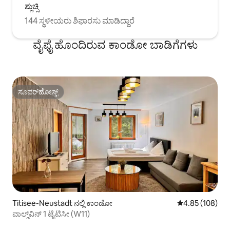
ಶ್ಲುಚ್ಸಿ
144 ಸ್ಥಳೀಯರು ಶಿಫಾರಸು ಮಾಡಿದ್ದಾರೆ
ವೈಫೈ ಹೊಂದಿರುವ ಕಾಂಡೋ ಬಾಡಿಗೆಗಳು
ಸೂಪರ್‌ಹೋಸ್ಟ್
ಸೂಪರ್‌ಹೋಸ್ಟ್
Titisee-Neustadt ನಲ್ಲಿ ಕಾಂಡೋ
5 ರಲ್ಲಿ 4.85 ಸರಾ
4.85 (108)
ವಾಲ್ಡ್‌ವಿನ್ 1 ಟೈಟಿಸೀ (W11)