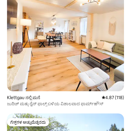
Klettgau ನಲ್ಲಿ ಮನೆ
5 ರಲ್ಲಿ 4.87 ಸರಾ
4.87 (118)
ಜುರಿಚ್ ಮತ್ತು ರೈನ್ ಫಾಲ್ಸ್ ಬಳಿಯ ವಿಶಾಲವಾದ ಫಾರ್ಮ್‌ಹೌಸ್
ಗೆಸ್ಟ್‌ಗಳ ಅಚ್ಚುಮೆಚ್ಚಿನದು
ಗೆಸ್ಟ್‌ಗಳ ಅಚ್ಚುಮೆಚ್ಚಿನದು