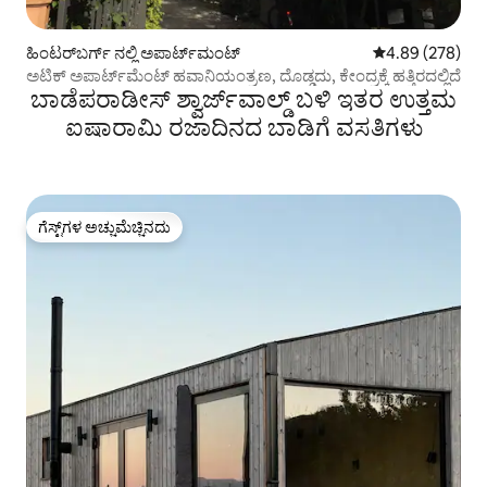
ಹಿಂಟರ್‌ಬರ್ಗ್ ನಲ್ಲಿ ಅಪಾರ್ಟ್‌ಮಂಟ್
5 ರಲ್ಲಿ 4.89 ಸರಾ
4.89 (278)
ಅಟಿಕ್ ಅಪಾರ್ಟ್‌ಮೆಂಟ್ ಹವಾನಿಯಂತ್ರಣ, ದೊಡ್ಡದು, ಕೇಂದ್ರಕ್ಕೆ ಹತ್ತಿರದಲ್ಲಿದೆ
ಬಾಡೆಪರಾಡೀಸ್ ಶ್ವಾರ್ಜ್‌ವಾಲ್ಡ್ ಬಳಿ ಇತರ ಉತ್ತಮ
ಐಷಾರಾಮಿ ರಜಾದಿನದ ಬಾಡಿಗೆ ವಸತಿಗಳು
ಗೆಸ್ಟ್‌ಗಳ ಅಚ್ಚುಮೆಚ್ಚಿನದು
ಗೆಸ್ಟ್‌ಗಳ ಅಚ್ಚುಮೆಚ್ಚಿನದು