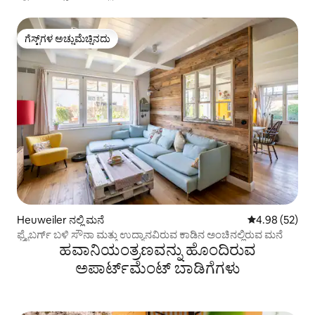
ಗೆಸ್ಟ್‌ಗಳ ಅಚ್ಚುಮೆಚ್ಚಿನದು
ಗೆಸ್ಟ್‌ಗಳ ಅಚ್ಚುಮೆಚ್ಚಿನದು
Heuweiler ನಲ್ಲಿ ಮನೆ
5 ರಲ್ಲಿ 4.98 ಸರ
4.98 (52)
ಫ್ರೈಬರ್ಗ್ ಬಳಿ ಸೌನಾ ಮತ್ತು ಉದ್ಯಾನವಿರುವ ಕಾಡಿನ ಅಂಚಿನಲ್ಲಿರುವ ಮನೆ
ಹವಾನಿಯಂತ್ರಣವನ್ನು ಹೊಂದಿರುವ
ಅಪಾರ್ಟ್‌ಮೆಂಟ್‌ ಬಾಡಿಗೆಗಳು