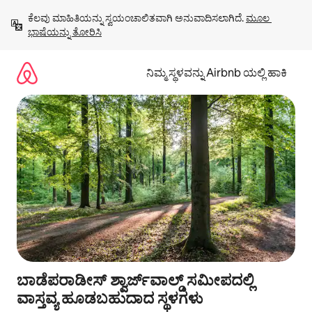
ವಿಷಯಕ್ಕೆ
ಕೆಲವು ಮಾಹಿತಿಯನ್ನು ಸ್ವಯಂಚಾಲಿತವಾಗಿ ಅನುವಾದಿಸಲಾಗಿದೆ. 
ಮೂಲ 
ಹೋಗಿ
ಭಾಷೆಯನ್ನು ತೋರಿಸಿ
ನಿಮ್ಮ ಸ್ಥಳವನ್ನು Airbnb ಯಲ್ಲಿ ಹಾಕಿ
ಬಾಡೆಪರಾಡೀಸ್ ಶ್ವಾರ್ಜ್‌ವಾಲ್ಡ್ ಸಮೀಪದಲ್ಲಿ
ವಾಸ್ತವ್ಯ ಹೂಡಬಹುದಾದ ಸ್ಥಳಗಳು