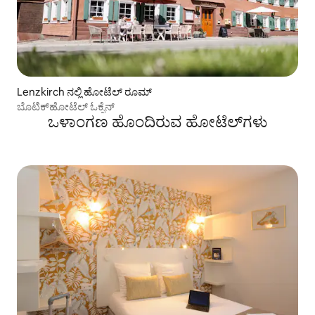
Lenzkirch ನಲ್ಲಿ ಹೋಟೆಲ್ ರೂಮ್
ಬೊಟಿಕ್‌ಹೋಟೆಲ್ ಓಕ್ಸೆನ್
ಒಳಾಂಗಣ ಹೊಂದಿರುವ ಹೋಟೆಲ್‌ಗಳು