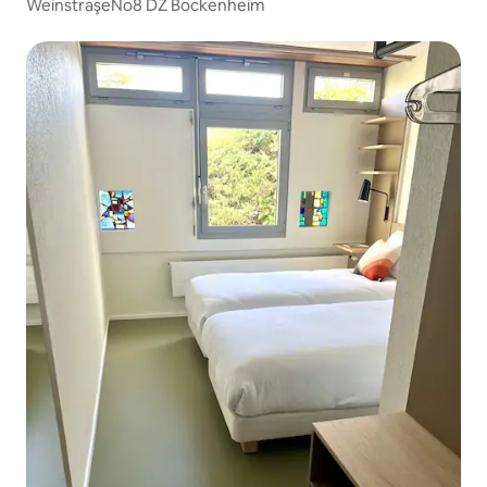
WeinstraşeNo8 DZ Bockenheim