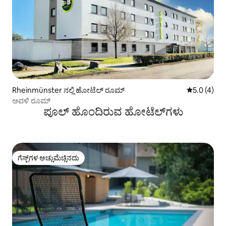
Rheinmünster ನಲ್ಲಿ ಹೋಟೆಲ್ ರೂಮ್
5 ರಲ್ಲಿ 5.0 
5.0 (4)
ಅವಳಿ ರೂಮ್
ಪೂಲ್ ಹೊಂದಿರುವ ಹೋಟೆಲ್‌ಗಳು
ಗೆಸ್ಟ್‌ಗಳ ಅಚ್ಚುಮೆಚ್ಚಿನದು
ಗೆಸ್ಟ್‌ಗಳ ಅಚ್ಚುಮೆಚ್ಚಿನದು