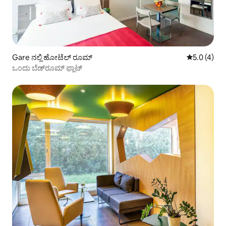
Gare ನಲ್ಲಿ ಹೋಟೆಲ್ ರೂಮ್
5 ರಲ್ಲಿ 5.0 
5.0 (4)
ಒಂದು ಬೆಡ್‌ರೂಮ್ ಫ್ಲಾಟ್