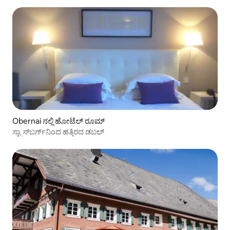
Obernai ನಲ್ಲಿ ಹೋಟೆಲ್ ರೂಮ್
ಸ್ಟ್ರಾಸ್‌ಬರ್ಗ್‌ನಿಂದ ಹತ್ತಿರದ ಡಬಲ್