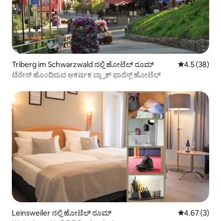
Triberg im Schwarzwald ನಲ್ಲಿ ಹೋಟೆಲ್ ರೂಮ್
5 ರಲ್ಲಿ 4.5 ಸರ
4.5 (38)
ಟೆರೇಸ್ ಹೊಂದಿರುವ ಆಕರ್ಷಕ ಬ್ಲ್ಯಾಕ್ ಫಾರೆಸ್ಟ್ ಹೋಟೆಲ್
Leinsweiler ನಲ್ಲಿ ಹೋಟೆಲ್ ರೂಮ್
5 ರಲ್ಲಿ 4.67 ಸ
4.67 (3)