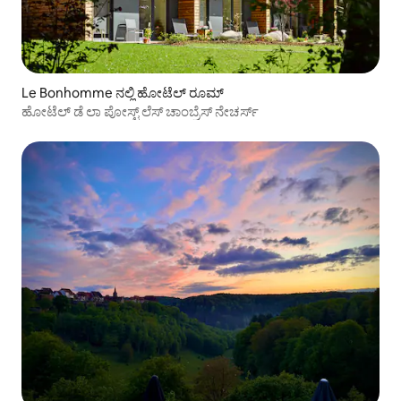
Le Bonhomme ನಲ್ಲಿ ಹೋಟೆಲ್ ರೂಮ್
ಹೋಟೆಲ್ ಡೆ ಲಾ ಪೋಸ್ಟ್ ಲೆಸ್ ಚಾಂಬ್ರೆಸ್ ನೇಚರ್ಸ್