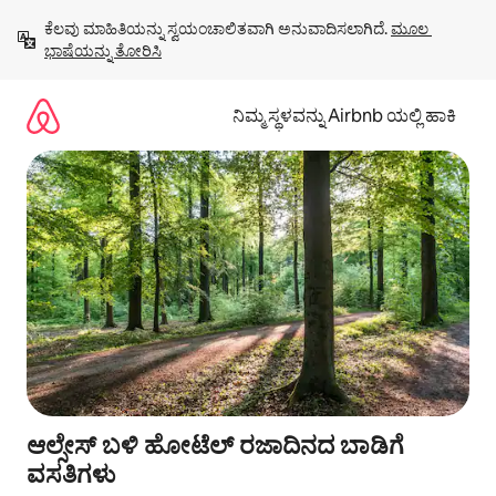
ವಿಷಯಕ್ಕೆ
ಕೆಲವು ಮಾಹಿತಿಯನ್ನು ಸ್ವಯಂಚಾಲಿತವಾಗಿ ಅನುವಾದಿಸಲಾಗಿದೆ. 
ಮೂಲ 
ಹೋಗಿ
ಭಾಷೆಯನ್ನು ತೋರಿಸಿ
ನಿಮ್ಮ ಸ್ಥಳವನ್ನು Airbnb ಯಲ್ಲಿ ಹಾಕಿ
ಆಲ್ಸೇಸ್ ಬಳಿ ಹೋಟೆಲ್ ರಜಾದಿನದ ಬಾಡಿಗೆ
ವಸತಿಗಳು