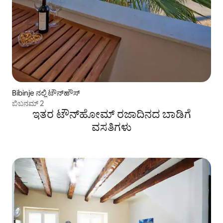
Bibinje ನಲ್ಲಿ ಟೌನ್‌ಹೌಸ್
ಬಿಬನಮ್ 2
ಇತರ ಟೌನ್‌ಹೋಮ್ ರಜಾದಿನದ ಬಾಡಿಗೆ
ವಸತಿಗಳು