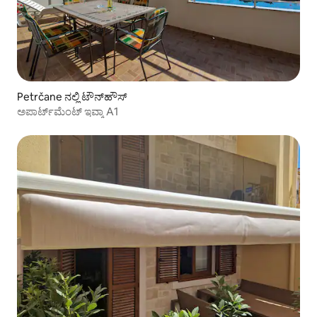
Petrčane ನಲ್ಲಿ ಟೌನ್‌ಹೌಸ್
ಅಪಾರ್ಟ್‌ಮೆಂಟ್ ಇವ್ಕಾ A1