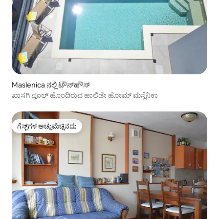
Maslenica ನಲ್ಲಿ ಟೌನ್‌ಹೌಸ್
ಖಾಸಗಿ ಪೂಲ್ ಹೊಂದಿರುವ ಹಾಲಿಡೇ ಹೋಮ್ ಮಸ್ಲೆನಿಕಾ
ಗೆಸ್ಟ್‌ಗಳ ಅಚ್ಚುಮೆಚ್ಚಿನದು
ಗೆಸ್ಟ್‌ಗಳ ಅಚ್ಚುಮೆಚ್ಚಿನದು